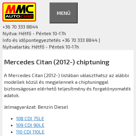
Kilépés
a
MENÜ
tartalomba
+36 70 333 8844
Nyitva: Hétfő - Péntek 10-17h
Info és időpontegyeztetés +36 70 333 8844 |
Nyitvatartás: Hétfő - Péntek 10-17h
Mercedes Citan (2012-) chiptuning
A Mercedes Citan (2012-) listában választhatsz az alábbi
modellek közül és megjelennek a chiptuninggal
biztonságosan elérhető teljesítmény és forgatónyomaték
adatok.
Jelmagyarázat:
Benzin
Diesel
108 CDI 75LE
109 CDI 90LE
110 CDI 110LE