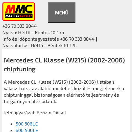
Kilépés
a
MENÜ
tartalomba
+36 70 333 8844
Nyitva: Hétfő - Péntek 10-17h
Info és időpontegyeztetés +36 70 333 8844 |
Nyitvatartás: Hétfő - Péntek 10-17h
Mercedes CL Klasse (W215) (2002-2006)
chiptuning
A Mercedes CL Klasse (W215) (2002-2006) listában
választhatsz az alábbi modellek közül és megjelennek a
chiptuninggal biztonságosan elérhető teljesítmény és
forgatónyomaték adatok.
Jelmagyarázat:
Benzin
Diesel
500 306LE
600 500LE