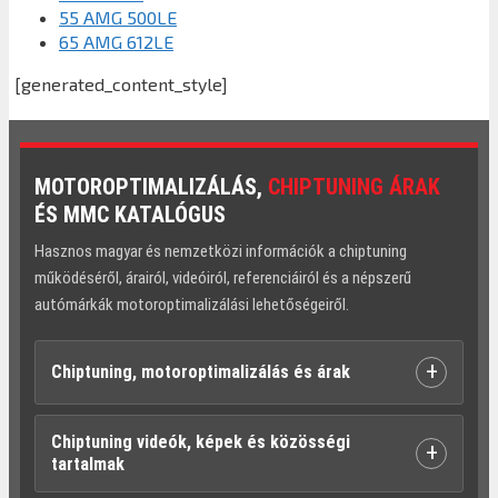
55 AMG 500LE
65 AMG 612LE
[generated_content_style]
MOTOROPTIMALIZÁLÁS,
CHIPTUNING ÁRAK
ÉS MMC KATALÓGUS
Hasznos magyar és nemzetközi információk a chiptuning
működéséről, árairól, videóiról, referenciáiról és a népszerű
autómárkák motoroptimalizálási lehetőségeiről.
+
Chiptuning, motoroptimalizálás és árak
Chiptuning videók, képek és közösségi
+
tartalmak