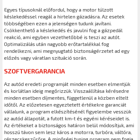
Egyes típusoknál előfordul, hogy a motor túlzott
késlekedéssel reagál a hirtelen gázadásra. Az esetek
többségében ezen a jelenségen tudunk javítani.
Csökkenthető a késlekedés és javulni fog a gázpedál
reakció, ami egyben vezethetőbbé is teszi az autót.
Optimalizálás után nagyobb erőtartalékkal fog
rendelkezni, ami megnyugtató biztonságérzetet ad egy
előzés vagy váratlan szituáció során.
SZOFTVERGARANCIA
Az autód eredeti programját minden esetben elmentjük
és korlátlan ideig megőrizzük. Visszaállítása kérésedre
minden esetben díjmentes, függetlenül a közben eltelt
időtől. Az előzetesen egyeztetett értékekre garanciát
vállalunk, a program elkészítésénél figyelembe vesszük
az autód állapotát, a futott km-t és egyéni kéréseidet is.
Az értékeket a biztonságos határon belül módosítjuk, ami
hosszú távon sem lesz káros a motorra, turbóra, váltóra,
részecskeszűrőre. A minőségi tuning program nem fogja