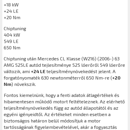
+18 kW
+24 LE
+20 Nm
Chiptuning
404 kW
549 LE
650 Nm
Chiptuning után
Mercedes CL Klasse (W216) (2006-) 63
AMG 525LE
autód tejlesítménye 525 lóerőről 549 lóerőre
változik, ami
+24 LE
teljesítménynövekedést jelent. A
forgatónyomaték 630 newtonméterről 650 Nm-re (
+20
Nm
) növekszik.
Fontos kiemelnünk, hogy a fenti adatok átlagértékek és
hibamentesen működő motort feltételeznek. Az elérhető
teljesítménynövekedés függ az autód állapotától és az
egyéni igényeidtől. Az értékeket minden esetben a
biztonságos határon belül módosítjuk a motor
tartósságának figyelembevételével, akár a fogyasztás