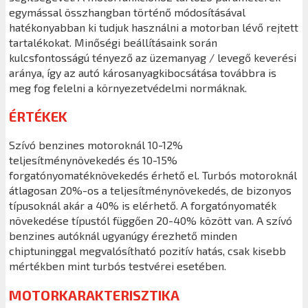
egymással összhangban történő módosításával
hatékonyabban ki tudjuk használni a motorban lévő rejtett
tartalékokat. Minőségi beállításaink során
kulcsfontosságú tényező az üzemanyag / levegő keverési
aránya, így az autó károsanyagkibocsátása továbbra is
meg fog felelni a környezetvédelmi normáknak.
ÉRTÉKEK
Szívó benzines motoroknál 10-12%
teljesítménynövekedés és 10-15%
forgatónyomatéknövekedés érhető el. Turbós motoroknál
átlagosan 20%-os a teljesítménynövekedés, de bizonyos
típusoknál akár a 40% is elérhető. A forgatónyomaték
növekedése típustól függően 20-40% között van. A szívó
benzines autóknál ugyanúgy érezhető minden
chiptuninggal megvalósítható pozitív hatás, csak kisebb
mértékben mint turbós testvérei esetében.
MOTORKARAKTERISZTIKA