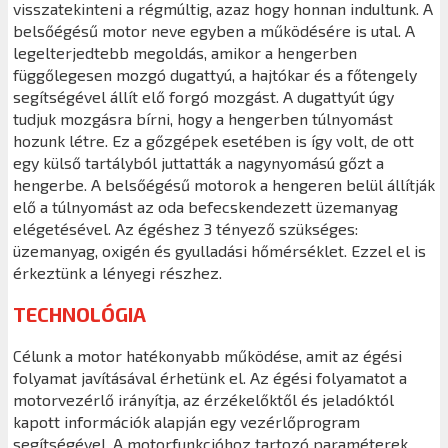
visszatekinteni a régmúltig, azaz hogy honnan indultunk. A
belsőégésű motor neve egyben a működésére is utal. A
legelterjedtebb megoldás, amikor a hengerben
függőlegesen mozgó dugattyú, a hajtókar és a főtengely
segítségével állít elő forgó mozgást. A dugattyút úgy
tudjuk mozgásra bírni, hogy a hengerben túlnyomást
hozunk létre. Ez a gőzgépek esetében is így volt, de ott
egy külső tartályból juttatták a nagynyomású gőzt a
hengerbe. A belsőégésű motorok a hengeren belül állítják
elő a túlnyomást az oda befecskendezett üzemanyag
elégetésével. Az égéshez 3 tényező szükséges:
üzemanyag, oxigén és gyulladási hőmérséklet. Ezzel el is
érkeztünk a lényegi részhez.
TECHNOLÓGIA
Célunk a motor hatékonyabb működése, amit az égési
folyamat javításával érhetünk el. Az égési folyamatot a
motorvezérlő irányítja, az érzékelőktől és jeladóktól
kapott információk alapján egy vezérlőprogram
segítségével. A motorfunkcióhoz tartozó paraméterek