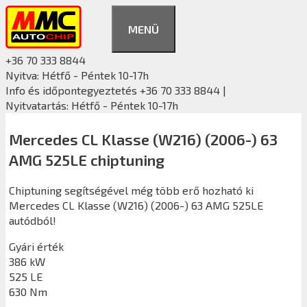
Kilépés
a
MENÜ
tartalomba
+36 70 333 8844
Nyitva: Hétfő - Péntek 10-17h
Info és időpontegyeztetés +36 70 333 8844 |
Nyitvatartás: Hétfő - Péntek 10-17h
Mercedes CL Klasse (W216) (2006-) 63
AMG 525LE chiptuning
Chiptuning segítségével még több erő hozható ki
Mercedes CL Klasse (W216) (2006-) 63 AMG 525LE
autódból!
Gyári érték
386 kW
525 LE
630 Nm