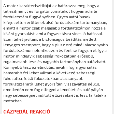
A motor karakterisztikáját az határozza meg, hogy a
teljesítményt és forgatónyomatékot hogyan adja le
fordulatszám függvényében. Egyes autótípusok
kifejezetten erőtlenek alsó fordulatszám tartományban,
emiatt a motor csak magasabb fordulatszámon hozza a
kívánt gyorsulást, ami a fogyasztásra sincs jó hatással.
Ezen lehet javítani, a biztonságos beállítás mellett
lényeges szempont, hogy a plusz erő minél alacsonyabb
fordulatszámon jelentkezzen és fent se fogyjon el, így a
motor mindegyik sebességi fokozatban erősebb,
rugalmasabb lesz és nagyobb tartományban autózható.
Könnyebb lesz az elindulás, javulni fog a gyorsulás,
hamarabb fel lehet váltani a következő sebességi
fokozatba, felső fokozatokban alacsonyabb
fordulatszámról lehet gyorsítani visszaváltás nélkül,
emelkedőn nem fog elfogyni a lendület, és autópályán
nagy sebességnél indított előzéseknél is lesz tartalék a
motorban.
GÁZPEDÁL REAKCIÓ