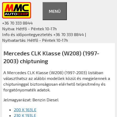
Kilépés
a
MENÜ
tartalomba
+36 70 333 8844
Nyitva: Hétfő - Péntek 10-17h
Info és időpontegyeztetés +36 70 333 8844 |
Nyitvatartás: Hétfő - Péntek 10-17h
Mercedes CLK Klasse (W208) (1997-
2003) chiptuning
A Mercedes CLK Klasse (W208) (1997-2003) listában
választhatsz az alábbi modellek közül és megjelennek a
chiptuninggal biztonságosan elérhető teljesítmény és
forgatónyomaték adatok.
Jelmagyarázat:
Benzin
Diesel
200 K 163LE
230 K 193LE