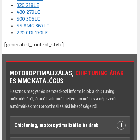
320 218LE
430 279LE
500 306LE
55 AMG 367LE
270 CDI 170LE
[generated_content_style]
MOTOROPTIMALIZÁLÁS,
CHIPTUNING ÁRAK
ÉS MMC KATALÓGUS
Hasznos magyar és nemzetközi információk a chiptuning
működéséről, árairól, videóiról, referenciáiról és a népszerű
autómárkák motoroptimalizálási lehetőségeiről.
+
Chiptuning, motoroptimalizálás és árak