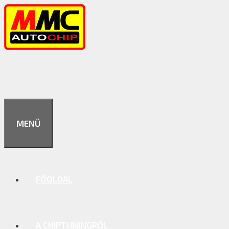
Kilépés
a
tartalomba
MENÜ
FŐOLDAL
A CHIPTUNINGRÓL