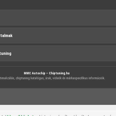
rtalmak
tuning
MMC Autochip – Chiptuning.hu
imalizálás, chiptuning katalógus, árak, videók és márkaspecifikus információk.