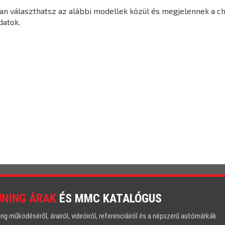
ban választhatsz az alábbi modellek közül és megjelennek a c
datok.
UNING ÁRAK
ÉS MMC KATALÓGUS
 működéséről, árairól, videóiról, referenciáiról és a népszerű autómárkák