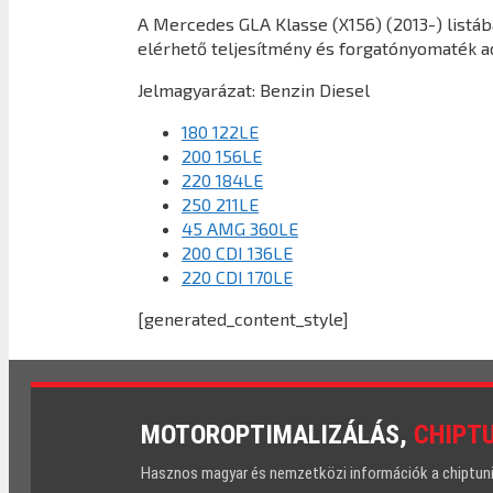
A Mercedes GLA Klasse (X156) (2013-) listá
elérhető teljesítmény és forgatónyomaték a
Jelmagyarázat:
Benzin
Diesel
180 122LE
200 156LE
220 184LE
250 211LE
45 AMG 360LE
200 CDI 136LE
220 CDI 170LE
[generated_content_style]
MOTOROPTIMALIZÁLÁS,
CHIPT
Hasznos magyar és nemzetközi információk a chiptuning