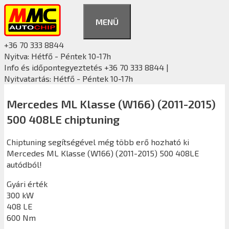
Kilépés
a
MENÜ
tartalomba
+36 70 333 8844
Nyitva: Hétfő - Péntek 10-17h
Info és időpontegyeztetés +36 70 333 8844 |
Nyitvatartás: Hétfő - Péntek 10-17h
Mercedes ML Klasse (W166) (2011-2015)
500 408LE chiptuning
Chiptuning segítségével még több erő hozható ki
Mercedes ML Klasse (W166) (2011-2015) 500 408LE
autódból!
Gyári érték
300 kW
408 LE
600 Nm