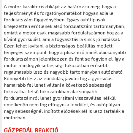
A motor karakterisztikáját az határozza meg, hogy a
teljesítményt és forgatónyomatékot hogyan adja le
fordulatszám függvényében. Egyes autótípusok
kifejezetten erőtlenek alsó fordulatszám tartományban,
emiatt a motor csak magasabb fordulatszámon hozza a
kívánt gyorsulást, ami a fogyasztásra sincs jó hatással.
Ezen lehet javítani, a biztonságos beállítás mellett
lényeges szempont, hogy a plusz erő minél alacsonyabb
fordulatszámon jelentkezzen és fent se fogyjon el, így a
motor mindegyik sebességi fokozatban erősebb,
rugalmasabb lesz és nagyobb tartományban autózható.
Könnyebb lesz az elindulás, javulni fog a gyorsulás,
hamarabb fel lehet váltani a következő sebességi
fokozatba, felső fokozatokban alacsonyabb
fordulatszámról lehet gyorsítani visszaváltás nélkül,
emelkedőn nem fog elfogyni a lendület, és autópályán
nagy sebességnél indított előzéseknél is lesz tartalék a
motorban.
GÁZPEDÁL REAKCIÓ