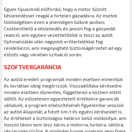
Egyes típusoknál előfordul, hogy a motor túlzott
késlekedéssel reagál a hirtelen gázadásra. Az esetek
többségében ezen a jelenségen tudunk javítani.
Csökkenthető a késlekedés és javulni fog a gázpedál
reakció, ami egyben vezethetőbbé is teszi az autót.
Optimalizálás után nagyobb erőtartalékkal fog
rendelkezni, ami megnyugtató biztonságérzetet ad egy
előzés vagy váratlan szituáció során.
SZOFTVERGARANCIA
Az autód eredeti programját minden esetben elmentjük
és korlátlan ideig megőrizzük. Visszaállítása kérésedre
minden esetben díjmentes, függetlenül a közben eltelt
időtől. Az előzetesen egyeztetett értékekre garanciát
vállalunk, a program elkészítésénél figyelembe vesszük
az autód állapotát, a futott km-t és egyéni kéréseidet is.
Az értékeket a biztonságos határon belül módosítjuk, ami
hosszú távon sem lesz káros a motorra, turbóra, váltóra,
részecskeszűrőre. A minőségi tuning program nem fogja