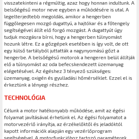
visszatekinteni a régmúltig, azaz hogy honnan indultunk. A
belsőégésű motor neve egyben a működésére is utal. A
legelterjedtebb megoldás, amikor a hengerben
függőlegesen mozgó dugattyú, a hajtókar és a főtengely
segítségével állít elő forgó mozgást. A dugattyút úgy
tudjuk mozgásra bírni, hogy a hengerben túlnyomást
hozunk létre. Ez a gőzgépek esetében is így volt, de ott
egy külső tartályból juttatták a nagynyomású gőzt a
hengerbe. A belsőégésű motorok a hengeren belül állítják
elő a túlnyomást az oda befecskendezett üzemanyag
elégetésével. Az égéshez 3 tényező szükséges:
üzemanyag, oxigén és gyulladási hőmérséklet. Ezzel el is
érkeztünk a lényegi részhez.
TECHNOLÓGIA
Célunk a motor hatékonyabb működése, amit az égési
folyamat javításával érhetünk el. Az égési folyamatot a
motorvezérlő irányítja, az érzékelőktől és jeladóktól
kapott információk alapján egy vezérlőprogram
segítségével. A motorfunkcióhoz tartozó paraméterek