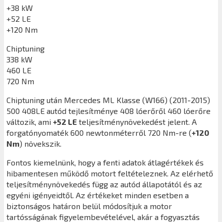
+38 kW
+52 LE
+120 Nm
Chiptuning
338 kW
460 LE
720 Nm
Chiptuning után
Mercedes ML Klasse (W166) (2011-2015)
500 408LE
autód tejlesítménye 408 lóerőről 460 lóerőre
változik, ami
+52 LE
teljesítménynövekedést jelent. A
forgatónyomaték 600 newtonméterről 720 Nm-re (
+120
Nm
) növekszik.
Fontos kiemelnünk, hogy a fenti adatok átlagértékek és
hibamentesen működő motort feltételeznek. Az elérhető
teljesítménynövekedés függ az autód állapotától és az
egyéni igényeidtől. Az értékeket minden esetben a
biztonságos határon belül módosítjuk a motor
tartósságának figyelembevételével, akár a fogyasztás