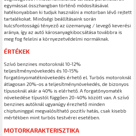
egymással összhangban történő módosításával
hatékonyabban ki tudjuk használni a motorban lévő rejtett
tartalékokat. Minőségi beállításaink során
kulcsfontosságú tényező az üzemanyag / levegő keverési
aránya, így az autó károsanyagkibocsátása továbbra is
meg fog felelni a környezetvédelmi normáknak.
ÉRTÉKEK
Szívó benzines motoroknál 10-12%
teljesítménynövekedés és 10-15%
forgatónyomatéknövekedés érhető el. Turbós motoroknál
átlagosan 20%-os a teljesítménynövekedés, de bizonyos
típusoknál akár a 40% is elérhető. A forgatónyomaték
növekedése típustól függően 20-40% között van. A szívó
benzines autóknál ugyanúgy érezhető minden
chiptuninggal megvalósítható pozitív hatás, csak kisebb
mértékben mint turbós testvérei esetében.
MOTORKARAKTERISZTIKA