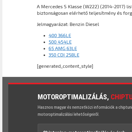
A Mercedes S Klasse (W222) (2014-2017) lis
biztonságosan elérhető teljesítmény és for
Jelmagyarázat:
Benzin
Diesel
400 366LE
500 454LE
65 AMG 63LE
350 CDI 258LE
[generated_content_style]
MOTOROPTIMALIZÁLÁS,
CHIPT
Hasznos magyar és nemzetközi információk a chiptuning
motoroptimalizálási lehetőségeiről.