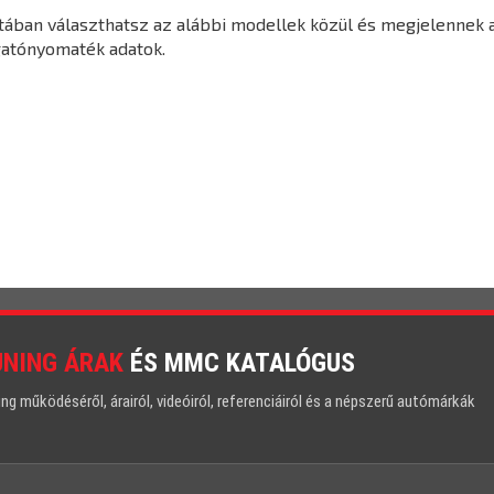
tában választhatsz az alábbi modellek közül és megjelennek a
gatónyomaték adatok.
UNING ÁRAK
ÉS MMC KATALÓGUS
 működéséről, árairól, videóiról, referenciáiról és a népszerű autómárkák