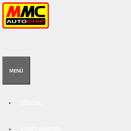
Kilépés
a
tartalomba
MENÜ
FŐOLDAL
A CHIPTUNINGRÓL