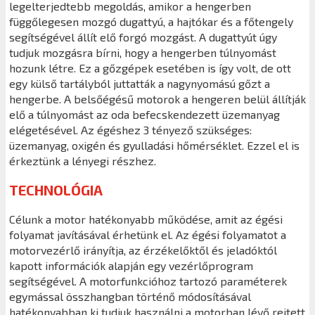
legelterjedtebb megoldás, amikor a hengerben
függőlegesen mozgó dugattyú, a hajtókar és a főtengely
segítségével állít elő forgó mozgást. A dugattyút úgy
tudjuk mozgásra bírni, hogy a hengerben túlnyomást
hozunk létre. Ez a gőzgépek esetében is így volt, de ott
egy külső tartályból juttatták a nagynyomású gőzt a
hengerbe. A belsőégésű motorok a hengeren belül állítják
elő a túlnyomást az oda befecskendezett üzemanyag
elégetésével. Az égéshez 3 tényező szükséges:
üzemanyag, oxigén és gyulladási hőmérséklet. Ezzel el is
érkeztünk a lényegi részhez.
TECHNOLÓGIA
Célunk a motor hatékonyabb működése, amit az égési
folyamat javításával érhetünk el. Az égési folyamatot a
motorvezérlő irányítja, az érzékelőktől és jeladóktól
kapott információk alapján egy vezérlőprogram
segítségével. A motorfunkcióhoz tartozó paraméterek
egymással összhangban történő módosításával
hatékonyabban ki tudjuk használni a motorban lévő rejtett