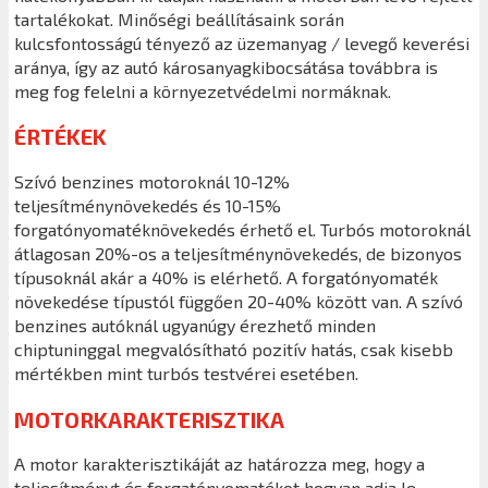
tartalékokat. Minőségi beállításaink során
kulcsfontosságú tényező az üzemanyag / levegő keverési
aránya, így az autó károsanyagkibocsátása továbbra is
meg fog felelni a környezetvédelmi normáknak.
ÉRTÉKEK
Szívó benzines motoroknál 10-12%
teljesítménynövekedés és 10-15%
forgatónyomatéknövekedés érhető el. Turbós motoroknál
átlagosan 20%-os a teljesítménynövekedés, de bizonyos
típusoknál akár a 40% is elérhető. A forgatónyomaték
növekedése típustól függően 20-40% között van. A szívó
benzines autóknál ugyanúgy érezhető minden
chiptuninggal megvalósítható pozitív hatás, csak kisebb
mértékben mint turbós testvérei esetében.
MOTORKARAKTERISZTIKA
A motor karakterisztikáját az határozza meg, hogy a
teljesítményt és forgatónyomatékot hogyan adja le