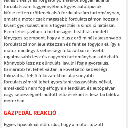
fordulatszám függvényében. Egyes autótípusok
kifejezetten erőtlenek alsó fordulatszám tartományban,
emiatt a motor csak magasabb fordulatszámon hozza a
kívánt gyorsulást, ami a fogyasztásra sincs jó hatással.
Ezen lehet javítani, a biztonságos beállítás mellett
lényeges szempont, hogy a plusz erő minél alacsonyabb
fordulatszámon jelentkezzen és fent se fogyjon el, így a
motor mindegyik sebességi fokozatban erősebb,
rugalmasabb lesz és nagyobb tartományban autózható.
Könnyebb lesz az elindulás, javulni fog a gyorsulás,
hamarabb fel lehet váltani a következő sebességi
fokozatba, felső fokozatokban alacsonyabb
fordulatszámról lehet gyorsítani visszaváltás nélkül,
emelkedőn nem fog elfogyni a lendület, és autópályán
nagy sebességnél indított előzéseknél is lesz tartalék a
motorban.
GÁZPEDÁL REAKCIÓ
Egyes típusoknál előfordul, hogy a motor túlzott