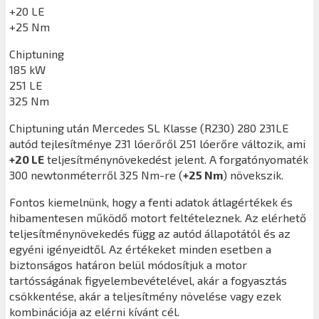
+20 LE
+25 Nm
Chiptuning
185 kW
251 LE
325 Nm
Chiptuning után
Mercedes SL Klasse (R230) 280 231LE
autód tejlesítménye 231 lóerőről 251 lóerőre változik, ami
+20 LE
teljesítménynövekedést jelent. A forgatónyomaték
300 newtonméterről 325 Nm-re (
+25 Nm
) növekszik.
Fontos kiemelnünk, hogy a fenti adatok átlagértékek és
hibamentesen működő motort feltételeznek. Az elérhető
teljesítménynövekedés függ az autód állapotától és az
egyéni igényeidtől. Az értékeket minden esetben a
biztonságos határon belül módosítjuk a motor
tartósságának figyelembevételével, akár a fogyasztás
csökkentése, akár a teljesítmény növelése vagy ezek
kombinációja az elérni kívánt cél.