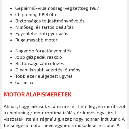
Gépjármű-villamossági végzettség 1987
Chiptuning 1998 óta
Biztonságos teljesítménynövelés
Minőségi és tartós beállítás
Egyenletesebb gyorsulás
Rugalmasabb motor
Nagyobb forgatónyomaték
Jobb gázpedál reakció
Biztonságosabb előzés
Dinamikusabb vezetési élmény
Több ezer elégedett ügyfél
Garancia
MOTOR ALAPISMERETEK
Ahhoz, hogy laikusok számára is érthető legyen miről szól
a chiptuning / motoroptimalizálás, érdemes egy kicsit
visszatekinteni a régmúltig, azaz hogy honnan indultunk. A
belsőégésű motor neve egyben a működésére is utal. A