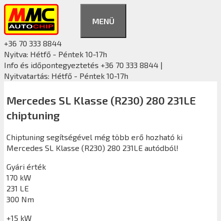
Kilépés
a
MENÜ
tartalomba
+36 70 333 8844
Nyitva: Hétfő - Péntek 10-17h
Info és időpontegyeztetés +36 70 333 8844 |
Nyitvatartás: Hétfő - Péntek 10-17h
Mercedes SL Klasse (R230) 280 231LE
chiptuning
Chiptuning segítségével még több erő hozható ki
Mercedes SL Klasse (R230) 280 231LE autódból!
Gyári érték
170 kW
231 LE
300 Nm
+15 kW