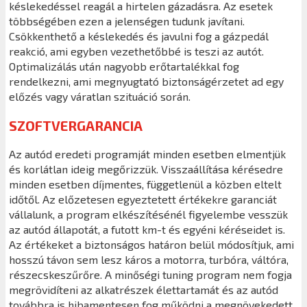
késlekedéssel reagál a hirtelen gázadásra. Az esetek
többségében ezen a jelenségen tudunk javítani.
Csökkenthető a késlekedés és javulni fog a gázpedál
reakció, ami egyben vezethetőbbé is teszi az autót.
Optimalizálás után nagyobb erőtartalékkal fog
rendelkezni, ami megnyugtató biztonságérzetet ad egy
előzés vagy váratlan szituáció során.
SZOFTVERGARANCIA
Az autód eredeti programját minden esetben elmentjük
és korlátlan ideig megőrizzük. Visszaállítása kérésedre
minden esetben díjmentes, függetlenül a közben eltelt
időtől. Az előzetesen egyeztetett értékekre garanciát
vállalunk, a program elkészítésénél figyelembe vesszük
az autód állapotát, a futott km-t és egyéni kéréseidet is.
Az értékeket a biztonságos határon belül módosítjuk, ami
hosszú távon sem lesz káros a motorra, turbóra, váltóra,
részecskeszűrőre. A minőségi tuning program nem fogja
megrövidíteni az alkatrészek élettartamát és az autód
továbbra is hibamentesen fog működni a megnövekedett