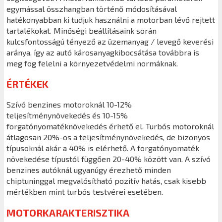
egymással összhangban történő módosításával
hatékonyabban ki tudjuk használni a motorban lévő rejtett
tartalékokat. Minőségi beállításaink során
kulcsfontosságú tényező az üzemanyag / levegő keverési
aránya, így az autó károsanyagkibocsátása továbbra is
meg fog felelni a környezetvédelmi normáknak.
ÉRTÉKEK
Szívó benzines motoroknál 10-12%
teljesítménynövekedés és 10-15%
forgatónyomatéknövekedés érhető el. Turbós motoroknál
átlagosan 20%-os a teljesítménynövekedés, de bizonyos
típusoknál akár a 40% is elérhető. A forgatónyomaték
növekedése típustól függően 20-40% között van. A szívó
benzines autóknál ugyanúgy érezhető minden
chiptuninggal megvalósítható pozitív hatás, csak kisebb
mértékben mint turbós testvérei esetében.
MOTORKARAKTERISZTIKA