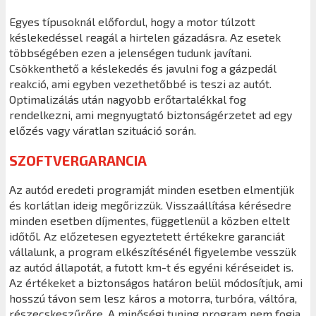
Egyes típusoknál előfordul, hogy a motor túlzott
késlekedéssel reagál a hirtelen gázadásra. Az esetek
többségében ezen a jelenségen tudunk javítani.
Csökkenthető a késlekedés és javulni fog a gázpedál
reakció, ami egyben vezethetőbbé is teszi az autót.
Optimalizálás után nagyobb erőtartalékkal fog
rendelkezni, ami megnyugtató biztonságérzetet ad egy
előzés vagy váratlan szituáció során.
SZOFTVERGARANCIA
Az autód eredeti programját minden esetben elmentjük
és korlátlan ideig megőrizzük. Visszaállítása kérésedre
minden esetben díjmentes, függetlenül a közben eltelt
időtől. Az előzetesen egyeztetett értékekre garanciát
vállalunk, a program elkészítésénél figyelembe vesszük
az autód állapotát, a futott km-t és egyéni kéréseidet is.
Az értékeket a biztonságos határon belül módosítjuk, ami
hosszú távon sem lesz káros a motorra, turbóra, váltóra,
részecskeszűrőre. A minőségi tuning program nem fogja