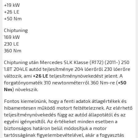
+19 kW
+26 LE
+50 Nm
Chiptuning
169 kW
230 LE
360 Nm
Chiptuning után
Mercedes SLK Klasse (R172) (2011-) 250
1.8T 204LE
autód tejlesítménye 204 lóerőről 230 lóerőre
változik, ami
+26 LE
teljesítménynövekedést jelent. A
forgatónyomaték 310 newtonméterről 360 Nm-re (
+50
Nm
) növekszik.
Fontos kiemelnünk, hogy a fenti adatok átlagértékek és
hibamentesen működő motort feltételeznek. Az elérhető
teljesítménynövekedés függ az autód állapotától és az
egyéni igényeidtől. Az értékeket minden esetben a
biztonságos határon belül módosítjuk a motor
tartósságának figyelembevételével, akár a fogyasztás