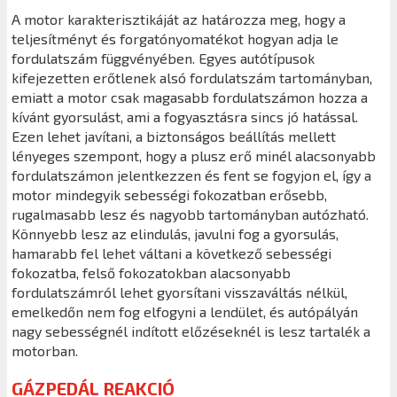
A motor karakterisztikáját az határozza meg, hogy a
teljesítményt és forgatónyomatékot hogyan adja le
fordulatszám függvényében. Egyes autótípusok
kifejezetten erőtlenek alsó fordulatszám tartományban,
emiatt a motor csak magasabb fordulatszámon hozza a
kívánt gyorsulást, ami a fogyasztásra sincs jó hatással.
Ezen lehet javítani, a biztonságos beállítás mellett
lényeges szempont, hogy a plusz erő minél alacsonyabb
fordulatszámon jelentkezzen és fent se fogyjon el, így a
motor mindegyik sebességi fokozatban erősebb,
rugalmasabb lesz és nagyobb tartományban autózható.
Könnyebb lesz az elindulás, javulni fog a gyorsulás,
hamarabb fel lehet váltani a következő sebességi
fokozatba, felső fokozatokban alacsonyabb
fordulatszámról lehet gyorsítani visszaváltás nélkül,
emelkedőn nem fog elfogyni a lendület, és autópályán
nagy sebességnél indított előzéseknél is lesz tartalék a
motorban.
GÁZPEDÁL REAKCIÓ