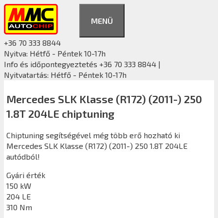
Kilépés
a
MENÜ
tartalomba
+36 70 333 8844
Nyitva: Hétfő - Péntek 10-17h
Info és időpontegyeztetés +36 70 333 8844 |
Nyitvatartás: Hétfő - Péntek 10-17h
Mercedes SLK Klasse (R172) (2011-) 250
1.8T 204LE chiptuning
Chiptuning segítségével még több erő hozható ki
Mercedes SLK Klasse (R172) (2011-) 250 1.8T 204LE
autódból!
Gyári érték
150 kW
204 LE
310 Nm