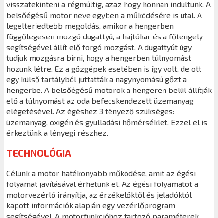
visszatekinteni a régmúltig, azaz hogy honnan indultunk. A
belsőégésű motor neve egyben a működésére is utal. A
legelterjedtebb megoldás, amikor a hengerben
függőlegesen mozgó dugattyú, a hajtókar és a főtengely
segítségével állít elő forgó mozgást. A dugattyút úgy
tudjuk mozgásra bírni, hogy a hengerben túlnyomást
hozunk létre. Ez a gőzgépek esetében is így volt, de ott
egy külső tartályból juttatták a nagynyomású gőzt a
hengerbe. A belsőégésű motorok a hengeren belül állítják
elő a túlnyomást az oda befecskendezett üzemanyag
elégetésével. Az égéshez 3 tényező szükséges:
üzemanyag, oxigén és gyulladási hőmérséklet. Ezzel el is
érkeztünk a lényegi részhez.
TECHNOLÓGIA
Célunk a motor hatékonyabb működése, amit az égési
folyamat javításával érhetünk el. Az égési folyamatot a
motorvezérlő irányítja, az érzékelőktől és jeladóktól
kapott információk alapján egy vezérlőprogram
segítségével. A motorfunkcióhoz tartozó paraméterek