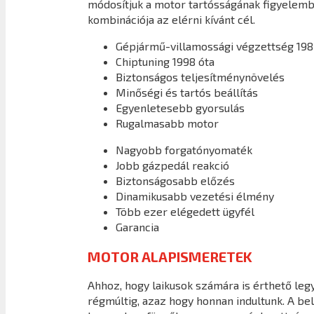
módosítjuk a motor tartósságának figyelembe
kombinációja az elérni kívánt cél.
Gépjármű-villamossági végzettség 198
Chiptuning 1998 óta
Biztonságos teljesítménynövelés
Minőségi és tartós beállítás
Egyenletesebb gyorsulás
Rugalmasabb motor
Nagyobb forgatónyomaték
Jobb gázpedál reakció
Biztonságosabb előzés
Dinamikusabb vezetési élmény
Több ezer elégedett ügyfél
Garancia
MOTOR ALAPISMERETEK
Ahhoz, hogy laikusok számára is érthető legy
régmúltig, azaz hogy honnan indultunk. A b