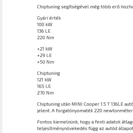
Chiptuning segítségével még több erő hozhat
Gyári érték
100 kW
136 LE
220 Nm
+21 kW
+29 LE
+50 Nm
Chiptuning
121 kW
165 LE
270 Nm
Chiptuning után
MINI Cooper 1.5 T 136LE
autó
jelent. A forgatónyomaték 220 newtonméter
Fontos kiemelnünk, hogy a fenti adatok átl
teljesítménynövekedés függ az autód állapot