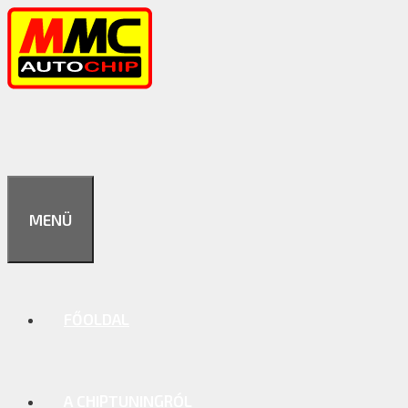
Kilépés
a
tartalomba
MENÜ
FŐOLDAL
A CHIPTUNINGRÓL