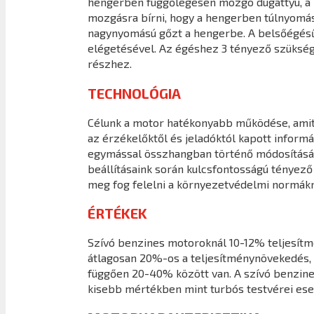
hengerben függőlegesen mozgó dugattyú, a ha
mozgásra bírni, hogy a hengerben túlnyomást 
nagynyomású gőzt a hengerbe. A belsőégésű
elégetésével. Az égéshez 3 tényező szüksége
részhez.
TECHNOLÓGIA
Célunk a motor hatékonyabb működése, amit a
az érzékelőktől és jeladóktól kapott infor
egymással összhangban történő módosításáva
beállításaink során kulcsfontosságú tényező
meg fog felelni a környezetvédelmi normákn
ÉRTÉKEK
Szívó benzines motoroknál 10-12% teljesít
átlagosan 20%-os a teljesítménynövekedés, 
függően 20-40% között van. A szívó benzine
kisebb mértékben mint turbós testvérei ese