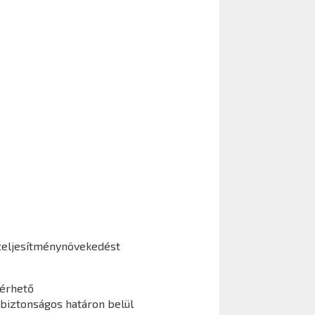
teljesítménynövekedést
lérhető
 biztonságos határon belül