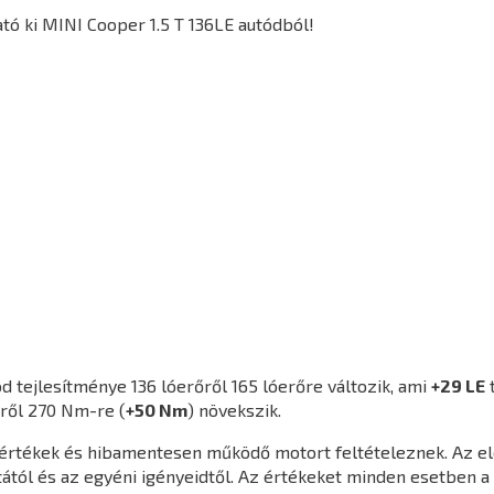
ó ki MINI Cooper 1.5 T 136LE autódból!
d tejlesítménye 136 lóerőről 165 lóerőre változik, ami
+29 LE
ről 270 Nm-re (
+50 Nm
) növekszik.
agértékek és hibamentesen működő motort feltételeznek. Az e
ától és az egyéni igényeidtől. Az értékeket minden esetben a