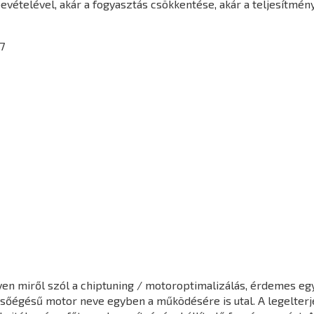
vételével, akár a fogyasztás csökkentése, akár a teljesítmén
7
en miről szól a chiptuning / motoroptimalizálás, érdemes egy 
elsőégésű motor neve egyben a működésére is utal. A legelter