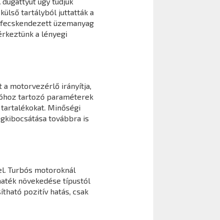
 dugattyút úgy tudjuk
ülső tartályból juttatták a
befecskendezett üzemanyag
érkeztünk a lényegi
 a motorvezérlő irányítja,
cióhoz tartozó paraméterek
tartalékokat. Minőségi
agkibocsátása továbbra is
l. Turbós motoroknál
maték növekedése típustól
ható pozitív hatás, csak