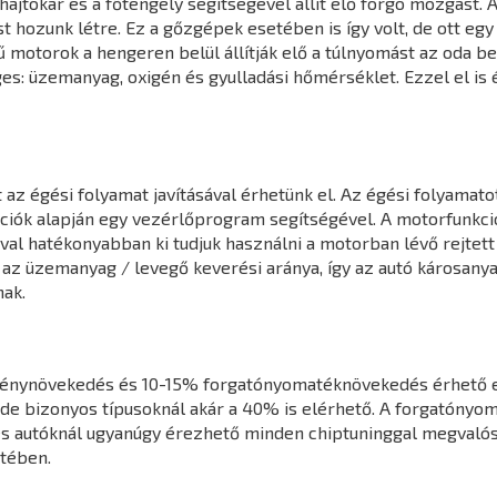
jtókar és a főtengely segítségével állít elő forgó mozgást. A
hozunk létre. Ez a gőzgépek esetében is így volt, de ott egy k
 motorok a hengeren belül állítják elő a túlnyomást az oda 
s: üzemanyag, oxigén és gyulladási hőmérséklet. Ezzel el is 
z égési folyamat javításával érhetünk el. Az égési folyamatot
mációk alapján egy vezérlőprogram segítségével. A motorfunk
l hatékonyabban ki tudjuk használni a motorban lévő rejtett 
 az üzemanyag / levegő keverési aránya, így az autó károsany
ak.
ménynövekedés és 10-15% forgatónyomatéknövekedés érhető e
de bizonyos típusoknál akár a 40% is elérhető. A forgatónyo
s autóknál ugyanúgy érezhető minden chiptuninggal megvalósít
tében.