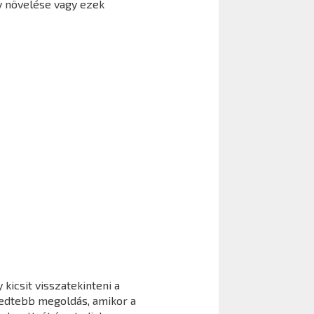
y növelése vagy ezek
kicsit visszatekinteni a
jedtebb megoldás, amikor a