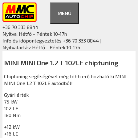
Kilépés
a
MENÜ
tartalomba
+36 70 333 8844
Nyitva: Hétfő - Péntek 10-17h
Info és időpontegyeztetés +36 70 333 8844 |
Nyitvatartás: Hétfő - Péntek 10-17h
MINI MINI One 1.2 T 102LE chiptuning
Chiptuning segítségével még több erő hozható ki MINI
MINI One 1.2 T 102LE autódból!
Gyári érték
75 kW
102 LE
180 Nm
+12 kW
+16 LE