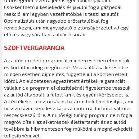
többségében ezen a jelenségen tudunk javítani.
Csökkenthető a késlekedés és javulni fog a gázpedál
reakció, ami egyben vezethetőbbé is teszi az autót.
Optimalizálás után nagyobb erőtartalékkal fog
rendelkezni, ami megnyugtató biztonságérzetet ad egy
előzés vagy váratlan szituáció során.
SZOFTVERGARANCIA
Az autód eredeti programját minden esetben elmentjük
és korlátlan ideig megőrizzük. Visszaállítása kérésedre
minden esetben díjmentes, függetlenül a közben eltelt
időtől. Az előzetesen egyeztetett értékekre garanciát
vállalunk, a program elkészítésénél figyelembe vesszük
az autód állapotát, a futott km-t és egyéni kéréseidet is.
Az értékeket a biztonságos határon belül módosítjuk, ami
hosszú távon sem lesz káros a motorra, turbóra, váltóra,
részecskeszűrőre. A minőségi tuning program nem fogja
megrövidíteni az alkatrészek élettartamát és az autód
továbbra is hibamentesen fog működni a megnövekedett
teljesítménnyel.