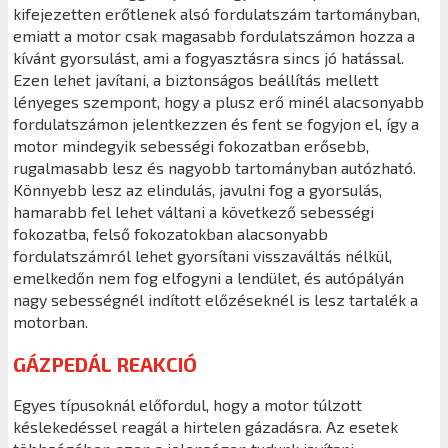
kifejezetten erőtlenek alsó fordulatszám tartományban,
emiatt a motor csak magasabb fordulatszámon hozza a
kívánt gyorsulást, ami a fogyasztásra sincs jó hatással.
Ezen lehet javítani, a biztonságos beállítás mellett
lényeges szempont, hogy a plusz erő minél alacsonyabb
fordulatszámon jelentkezzen és fent se fogyjon el, így a
motor mindegyik sebességi fokozatban erősebb,
rugalmasabb lesz és nagyobb tartományban autózható.
Könnyebb lesz az elindulás, javulni fog a gyorsulás,
hamarabb fel lehet váltani a következő sebességi
fokozatba, felső fokozatokban alacsonyabb
fordulatszámról lehet gyorsítani visszaváltás nélkül,
emelkedőn nem fog elfogyni a lendület, és autópályán
nagy sebességnél indított előzéseknél is lesz tartalék a
motorban.
GÁZPEDÁL REAKCIÓ
Egyes típusoknál előfordul, hogy a motor túlzott
késlekedéssel reagál a hirtelen gázadásra. Az esetek