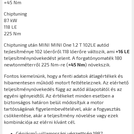
+45 Nm
Chiptuning
87 kW
118 LE
225 Nm
Chiptuning után
MINI MINI One 1.2 T 102LE
autód
tejlesítménye 102 lóerőről 118 lóerőre változik, ami
+16 LE
teljesítménynövekedést jelent. A forgatónyomaték 180
newtonméterről 225 Nm-re (
+45 Nm
) növekszik.
Fontos kiemelnünk, hogy a fenti adatok átlagértékek és
hibamentesen működő motort feltételeznek. Az elérhető
teljesítménynövekedés függ az autód állapotától és az
egyéni igényeidtől. Az értékeket minden esetben a
biztonságos határon belül módosítjuk a motor
tartósságának figyelembevételével, akár a fogyasztás
csökkentése, akár a teljesítmény növelése vagy ezek
kombinációja az elérni kívánt cél.
Gépjármű-villamossági végzettség 1987