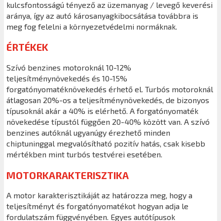
kulcsfontosságú tényező az üzemanyag / levegő keverési
aránya, így az autó károsanyagkibocsátása továbbra is
meg fog felelni a környezetvédelmi normáknak.
ÉRTÉKEK
Szívó benzines motoroknál 10-12%
teljesítménynövekedés és 10-15%
forgatónyomatéknövekedés érhető el. Turbós motoroknál
átlagosan 20%-os a teljesítménynövekedés, de bizonyos
típusoknál akár a 40% is elérhető. A forgatónyomaték
növekedése típustól függően 20-40% között van. A szívó
benzines autóknál ugyanúgy érezhető minden
chiptuninggal megvalósítható pozitív hatás, csak kisebb
mértékben mint turbós testvérei esetében.
MOTORKARAKTERISZTIKA
A motor karakterisztikáját az határozza meg, hogy a
teljesítményt és forgatónyomatékot hogyan adja le
fordulatszám függvényében. Egyes autótípusok