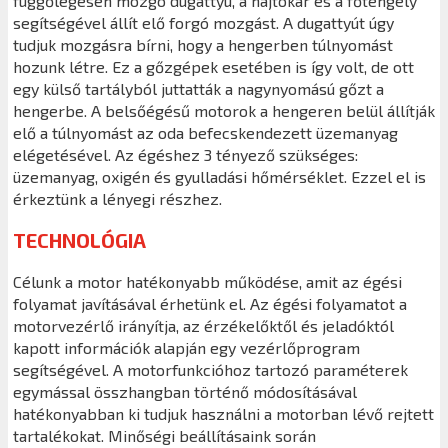
függőlegesen mozgó dugattyú, a hajtókar és a főtengely
segítségével állít elő forgó mozgást. A dugattyút úgy
tudjuk mozgásra bírni, hogy a hengerben túlnyomást
hozunk létre. Ez a gőzgépek esetében is így volt, de ott
egy külső tartályból juttatták a nagynyomású gőzt a
hengerbe. A belsőégésű motorok a hengeren belül állítják
elő a túlnyomást az oda befecskendezett üzemanyag
elégetésével. Az égéshez 3 tényező szükséges:
üzemanyag, oxigén és gyulladási hőmérséklet. Ezzel el is
érkeztünk a lényegi részhez.
TECHNOLÓGIA
Célunk a motor hatékonyabb működése, amit az égési
folyamat javításával érhetünk el. Az égési folyamatot a
motorvezérlő irányítja, az érzékelőktől és jeladóktól
kapott információk alapján egy vezérlőprogram
segítségével. A motorfunkcióhoz tartozó paraméterek
egymással összhangban történő módosításával
hatékonyabban ki tudjuk használni a motorban lévő rejtett
tartalékokat. Minőségi beállításaink során