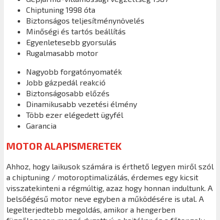
Chiptuning 1998 óta
Biztonságos teljesítménynövelés
Minőségi és tartós beállítás
Egyenletesebb gyorsulás
Rugalmasabb motor
Nagyobb forgatónyomaték
Jobb gázpedál reakció
Biztonságosabb előzés
Dinamikusabb vezetési élmény
Több ezer elégedett ügyfél
Garancia
MOTOR ALAPISMERETEK
Ahhoz, hogy laikusok számára is érthető legyen miről szól
a chiptuning / motoroptimalizálás, érdemes egy kicsit
visszatekinteni a régmúltig, azaz hogy honnan indultunk. A
belsőégésű motor neve egyben a működésére is utal. A
legelterjedtebb megoldás, amikor a hengerben