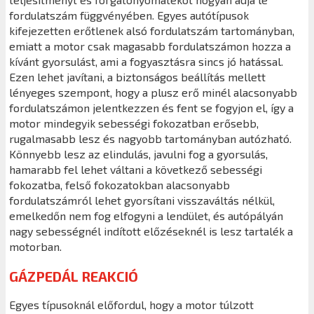
fordulatszám függvényében. Egyes autótípusok
kifejezetten erőtlenek alsó fordulatszám tartományban,
emiatt a motor csak magasabb fordulatszámon hozza a
kívánt gyorsulást, ami a fogyasztásra sincs jó hatással.
Ezen lehet javítani, a biztonságos beállítás mellett
lényeges szempont, hogy a plusz erő minél alacsonyabb
fordulatszámon jelentkezzen és fent se fogyjon el, így a
motor mindegyik sebességi fokozatban erősebb,
rugalmasabb lesz és nagyobb tartományban autózható.
Könnyebb lesz az elindulás, javulni fog a gyorsulás,
hamarabb fel lehet váltani a következő sebességi
fokozatba, felső fokozatokban alacsonyabb
fordulatszámról lehet gyorsítani visszaváltás nélkül,
emelkedőn nem fog elfogyni a lendület, és autópályán
nagy sebességnél indított előzéseknél is lesz tartalék a
motorban.
GÁZPEDÁL REAKCIÓ
Egyes típusoknál előfordul, hogy a motor túlzott