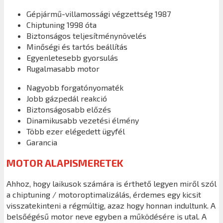
Gépjármű-villamossági végzettség 1987
Chiptuning 1998 óta
Biztonságos teljesítménynövelés
Minőségi és tartós beállítás
Egyenletesebb gyorsulás
Rugalmasabb motor
Nagyobb forgatónyomaték
Jobb gázpedál reakció
Biztonságosabb előzés
Dinamikusabb vezetési élmény
Több ezer elégedett ügyfél
Garancia
MOTOR ALAPISMERETEK
Ahhoz, hogy laikusok számára is érthető legyen miről szól
a chiptuning / motoroptimalizálás, érdemes egy kicsit
visszatekinteni a régmúltig, azaz hogy honnan indultunk. A
belsőégésű motor neve egyben a működésére is utal. A