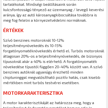
tartalékokat. Minőségi beállításaink során
kulcsfontosságú tényező az üzemanyag / levegő keverési
aránya, így az autó károsanyagkibocsátása továbbra is
meg fog felelni a környezetvédelmi normáknak.
ÉRTÉKEK
Szívó benzines motoroknál 10-12%
teljesítménynövekedés és 10-15%
forgatónyomatéknövekedés érhető el. Turbós motoroknál
átlagosan 20%-os a teljesítménynövekedés, de bizonyos
típusoknál akár a 40% is elérhető. A forgatónyomaték
növekedése típustól függően 20-40% között van. A szívó
benzines autóknál ugyanúgy érezhető minden
chiptuninggal megvalósítható pozitív hatás, csak kisebb
mértékben mint turbós testvérei esetében.
MOTORKARAKTERISZTIKA
A motor karakterisztikáját az határozza meg, hogy a
teljesítményt és forgatónyomatékot hogyan adja le