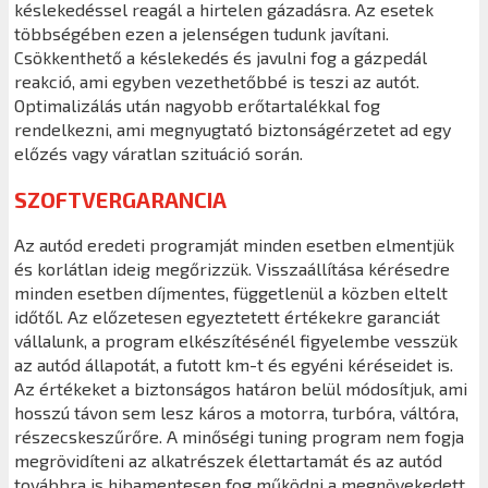
késlekedéssel reagál a hirtelen gázadásra. Az esetek
többségében ezen a jelenségen tudunk javítani.
Csökkenthető a késlekedés és javulni fog a gázpedál
reakció, ami egyben vezethetőbbé is teszi az autót.
Optimalizálás után nagyobb erőtartalékkal fog
rendelkezni, ami megnyugtató biztonságérzetet ad egy
előzés vagy váratlan szituáció során.
SZOFTVERGARANCIA
Az autód eredeti programját minden esetben elmentjük
és korlátlan ideig megőrizzük. Visszaállítása kérésedre
minden esetben díjmentes, függetlenül a közben eltelt
időtől. Az előzetesen egyeztetett értékekre garanciát
vállalunk, a program elkészítésénél figyelembe vesszük
az autód állapotát, a futott km-t és egyéni kéréseidet is.
Az értékeket a biztonságos határon belül módosítjuk, ami
hosszú távon sem lesz káros a motorra, turbóra, váltóra,
részecskeszűrőre. A minőségi tuning program nem fogja
megrövidíteni az alkatrészek élettartamát és az autód
továbbra is hibamentesen fog működni a megnövekedett