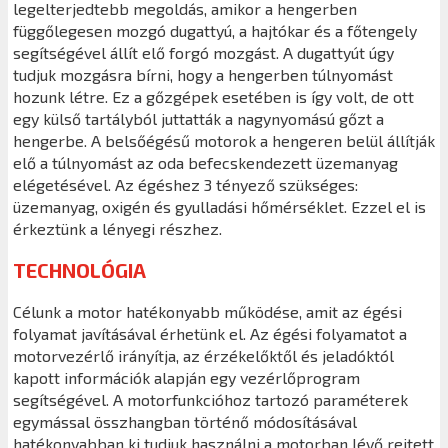
legelterjedtebb megoldás, amikor a hengerben
függőlegesen mozgó dugattyú, a hajtókar és a főtengely
segítségével állít elő forgó mozgást. A dugattyút úgy
tudjuk mozgásra bírni, hogy a hengerben túlnyomást
hozunk létre. Ez a gőzgépek esetében is így volt, de ott
egy külső tartályból juttatták a nagynyomású gőzt a
hengerbe. A belsőégésű motorok a hengeren belül állítják
elő a túlnyomást az oda befecskendezett üzemanyag
elégetésével. Az égéshez 3 tényező szükséges:
üzemanyag, oxigén és gyulladási hőmérséklet. Ezzel el is
érkeztünk a lényegi részhez.
TECHNOLÓGIA
Célunk a motor hatékonyabb működése, amit az égési
folyamat javításával érhetünk el. Az égési folyamatot a
motorvezérlő irányítja, az érzékelőktől és jeladóktól
kapott információk alapján egy vezérlőprogram
segítségével. A motorfunkcióhoz tartozó paraméterek
egymással összhangban történő módosításával
hatékonyabban ki tudjuk használni a motorban lévő rejtett