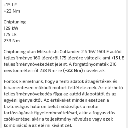
+15 LE
+22 Nm
Chiptuning
129 kW
175 LE
238 Nm
Chiptuning után
Mitsubishi Outlander 2.4 16V 160LE
autód
tejlesítménye 160 lóerőről 175 lóerőre változik, ami
+15 LE
teljesítménynövekedést jelent. A forgatónyomaték 216
newtonméterről 238 Nm-re (
+22 Nm
) növekszik.
Fontos kiemelnünk, hogy a fenti adatok átlagértékek és
hibamentesen működő motort feltételeznek. Az elérhető
teljesítménynövekedés függ az autód állapotától és az
egyéni igényeidtől. Az értékeket minden esetben a
biztonságos határon belül módosítjuk a motor
tartósságának figyelembevételével, akár a fogyasztás
csökkentése, akár a teljesítmény növelése vagy ezek
kombinációja az elérni kívánt cél.