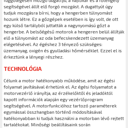
függőlegesen mozgó dugattyú, a hajtókar és a főtengely
segítségével állít elő forgó mozgást. A dugattyút úgy
tudjuk mozgásra bírni, hogy a hengerben túlnyomást
hozunk létre. Ez a gőzgépek esetében is így volt, de ott
egy külső tartályból juttatták a nagynyomású gőzt a
hengerbe. A belsőégésű motorok a hengeren belül állítják
elő a túlnyomást az oda befecskendezett üzemanyag
elégetésével. Az égéshez 3 tényező szükséges:
üzemanyag, oxigén és gyulladási hőmérséklet. Ezzel el is
érkeztünk a lényegi részhez.
TECHNOLÓGIA
Célunk a motor hatékonyabb működése, amit az égési
folyamat javításával érhetünk el. Az égési folyamatot a
motorvezérlő irányítja, az érzékelőktől és jeladóktól
kapott információk alapján egy vezérlőprogram
segítségével. A motorfunkcióhoz tartozó paraméterek
egymással összhangban történő módosításával
hatékonyabban ki tudjuk használni a motorban lévő rejtett
tartalékokat. Minőségi beállításaink során