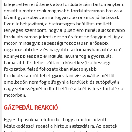
kifejezetten erőtlenek alsó fordulatszám tartományban,
emiatt a motor csak magasabb fordulatszámon hozza a
kívánt gyorsulást, ami a fogyasztásra sincs jó hatással.
Ezen lehet javítani, a biztonságos beállítás mellett
lényeges szempont, hogy a plusz erő minél alacsonyabb
fordulatszámon jelentkezzen és fent se fogyjon el, így a
motor mindegyik sebességi fokozatban erősebb,
rugalmasabb lesz és nagyobb tartományban autózható.
Könnyebb lesz az elindulás, javulni fog a gyorsulás,
hamarabb fel lehet váltani a következő sebességi
fokozatba, felső fokozatokban alacsonyabb
fordulatszámról lehet gyorsítani visszaváltás nélkül,
emelkedőn nem fog elfogyni a lendület, és autópályán
nagy sebességnél indított előzéseknél is lesz tartalék a
motorban.
GÁZPEDÁL REAKCIÓ
Egyes típusoknál előfordul, hogy a motor túlzott
késlekedéssel reagál a hirtelen gázadásra. Az esetek