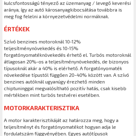
kulcsfontosságú tényező az üzemanyag / levegő keverési
aránya, így az autó károsanyagkibocsátása továbbra is
meg fog felelni a környezetvédelmi normáknak.
ÉRTÉKEK
Szívó benzines motoroknál 10-12%
teljesítménynövekedés és 10-15%
forgatónyomatéknövekedés érhető el. Turbós motoroknál
átlagosan 20%-os a teljesítménynövekedés, de bizonyos
típusoknál akár a 40% is elérhető. A forgatónyomaték
növekedése típustól függően 20-40% között van. A szívó
benzines autóknál ugyanúgy érezhető minden
chiptuninggal megvalósítható pozitív hatás, csak kisebb
mértékben mint turbós testvérei esetében.
MOTORKARAKTERISZTIKA
A motor karakterisztikáját az határozza meg, hogy a
teljesítményt és forgatónyomatékot hogyan adja le
fordulatszám függvényében. Egyes autótípusok