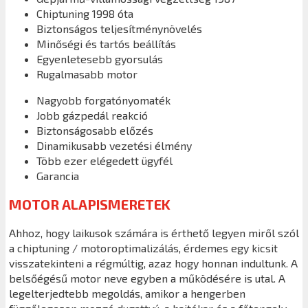
Chiptuning 1998 óta
Biztonságos teljesítménynövelés
Minőségi és tartós beállítás
Egyenletesebb gyorsulás
Rugalmasabb motor
Nagyobb forgatónyomaték
Jobb gázpedál reakció
Biztonságosabb előzés
Dinamikusabb vezetési élmény
Több ezer elégedett ügyfél
Garancia
MOTOR ALAPISMERETEK
Ahhoz, hogy laikusok számára is érthető legyen miről szól
a chiptuning / motoroptimalizálás, érdemes egy kicsit
visszatekinteni a régmúltig, azaz hogy honnan indultunk. A
belsőégésű motor neve egyben a működésére is utal. A
legelterjedtebb megoldás, amikor a hengerben