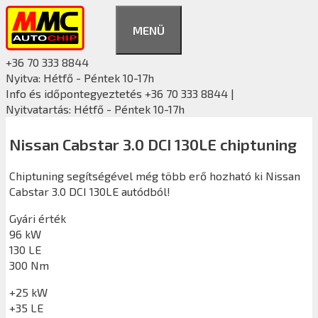
Kilépés
a
MENÜ
tartalomba
+36 70 333 8844
Nyitva: Hétfő - Péntek 10-17h
Info és időpontegyeztetés +36 70 333 8844 |
Nyitvatartás: Hétfő - Péntek 10-17h
Nissan Cabstar 3.0 DCI 130LE chiptuning
Chiptuning segítségével még több erő hozható ki Nissan
Cabstar 3.0 DCI 130LE autódból!
Gyári érték
96 kW
130 LE
300 Nm
+25 kW
+35 LE