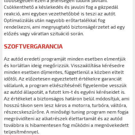
többségében ezen a jelenségen tudunk javítani.
Csökkenthető a késlekedés és javulni fog a gázpedál
reakció, ami egyben vezethetőbbé is teszi az autót.
Optimalizálás után nagyobb erőtartalékkal fog
rendelkezni, ami megnyugtató biztonságérzetet ad egy
előzés vagy váratlan szituáció során.
SZOFTVERGARANCIA
Az autód eredeti programját minden esetben elmentjük
és korlátlan ideig megőrizzük. Visszaállítása kérésedre
minden esetben díjmentes, függetlenül a közben eltelt
időtől. Az előzetesen egyeztetett értékekre garanciát
vállalunk, a program elkészítésénél figyelembe vesszük
az autód állapotát, a futott km-t és egyéni kéréseidet is.
Az értékeket a biztonságos határon belül módosítjuk, ami
hosszú távon sem lesz káros a motorra, turbóra, váltóra,
részecskeszűrőre. A minőségi tuning program nem fogja
megrövidíteni az alkatrészek élettartamát és az autód
továbbra is hibamentesen fog működni a megnövekedett
teljesítménnyel.