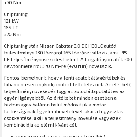
+70 Nm
Chiptuning
121 kW
165 LE
370 Nm
Chiptuning után
Nissan Cabstar 3.0 DCI 130LE
autód
tejlesítménye 130 lóerőről 165 lóerőre változik, ami
+35
LE
teljesítménynövekedést jelent. A forgatónyomaték 300
newtonméterről 370 Nm-re (
+70 Nm
) növekszik.
Fontos kiemelnünk, hogy a fenti adatok átlagértékek és
hibamentesen működő motort feltételeznek. Az elérhető
teljesítménynövekedés függ az autód állapotától és az
egyéni igényeidtől. Az értékeket minden esetben a
biztonságos határon belül módosítjuk a motor
tartósságának figyelembevételével, akár a fogyasztás
csökkentése, akár a teljesítmény növelése vagy ezek
kombinációja az elérni kívánt cél.
Gépjármű-villamossági végzettség 1987