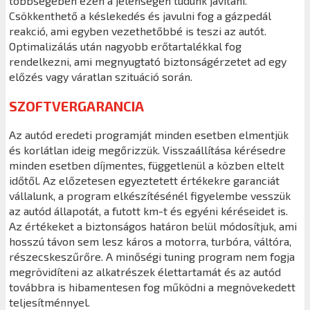
többségében ezen a jelenségen tudunk javítani.
Csökkenthető a késlekedés és javulni fog a gázpedál
reakció, ami egyben vezethetőbbé is teszi az autót.
Optimalizálás után nagyobb erőtartalékkal fog
rendelkezni, ami megnyugtató biztonságérzetet ad egy
előzés vagy váratlan szituáció során.
SZOFTVERGARANCIA
Az autód eredeti programját minden esetben elmentjük
és korlátlan ideig megőrizzük. Visszaállítása kérésedre
minden esetben díjmentes, függetlenül a közben eltelt
időtől. Az előzetesen egyeztetett értékekre garanciát
vállalunk, a program elkészítésénél figyelembe vesszük
az autód állapotát, a futott km-t és egyéni kéréseidet is.
Az értékeket a biztonságos határon belül módosítjuk, ami
hosszú távon sem lesz káros a motorra, turbóra, váltóra,
részecskeszűrőre. A minőségi tuning program nem fogja
megrövidíteni az alkatrészek élettartamát és az autód
továbbra is hibamentesen fog működni a megnövekedett
teljesítménnyel.