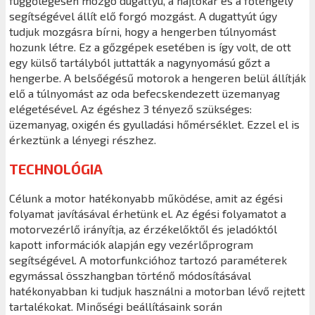
függőlegesen mozgó dugattyú, a hajtókar és a főtengely
segítségével állít elő forgó mozgást. A dugattyút úgy
tudjuk mozgásra bírni, hogy a hengerben túlnyomást
hozunk létre. Ez a gőzgépek esetében is így volt, de ott
egy külső tartályból juttatták a nagynyomású gőzt a
hengerbe. A belsőégésű motorok a hengeren belül állítják
elő a túlnyomást az oda befecskendezett üzemanyag
elégetésével. Az égéshez 3 tényező szükséges:
üzemanyag, oxigén és gyulladási hőmérséklet. Ezzel el is
érkeztünk a lényegi részhez.
TECHNOLÓGIA
Célunk a motor hatékonyabb működése, amit az égési
folyamat javításával érhetünk el. Az égési folyamatot a
motorvezérlő irányítja, az érzékelőktől és jeladóktól
kapott információk alapján egy vezérlőprogram
segítségével. A motorfunkcióhoz tartozó paraméterek
egymással összhangban történő módosításával
hatékonyabban ki tudjuk használni a motorban lévő rejtett
tartalékokat. Minőségi beállításaink során