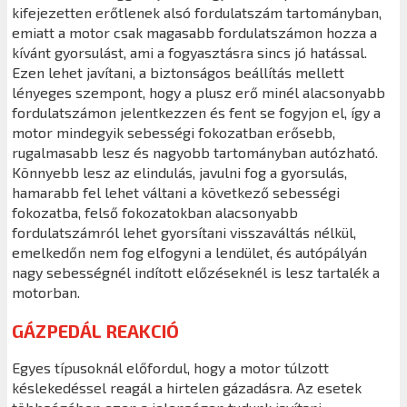
kifejezetten erőtlenek alsó fordulatszám tartományban,
emiatt a motor csak magasabb fordulatszámon hozza a
kívánt gyorsulást, ami a fogyasztásra sincs jó hatással.
Ezen lehet javítani, a biztonságos beállítás mellett
lényeges szempont, hogy a plusz erő minél alacsonyabb
fordulatszámon jelentkezzen és fent se fogyjon el, így a
motor mindegyik sebességi fokozatban erősebb,
rugalmasabb lesz és nagyobb tartományban autózható.
Könnyebb lesz az elindulás, javulni fog a gyorsulás,
hamarabb fel lehet váltani a következő sebességi
fokozatba, felső fokozatokban alacsonyabb
fordulatszámról lehet gyorsítani visszaváltás nélkül,
emelkedőn nem fog elfogyni a lendület, és autópályán
nagy sebességnél indított előzéseknél is lesz tartalék a
motorban.
GÁZPEDÁL REAKCIÓ
Egyes típusoknál előfordul, hogy a motor túlzott
késlekedéssel reagál a hirtelen gázadásra. Az esetek