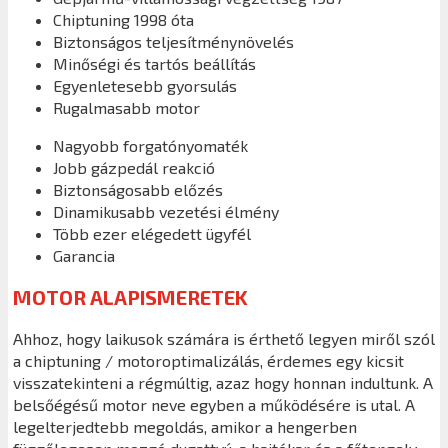
Chiptuning 1998 óta
Biztonságos teljesítménynövelés
Minőségi és tartós beállítás
Egyenletesebb gyorsulás
Rugalmasabb motor
Nagyobb forgatónyomaték
Jobb gázpedál reakció
Biztonságosabb előzés
Dinamikusabb vezetési élmény
Több ezer elégedett ügyfél
Garancia
MOTOR ALAPISMERETEK
Ahhoz, hogy laikusok számára is érthető legyen miről szól
a chiptuning / motoroptimalizálás, érdemes egy kicsit
visszatekinteni a régmúltig, azaz hogy honnan indultunk. A
belsőégésű motor neve egyben a működésére is utal. A
legelterjedtebb megoldás, amikor a hengerben