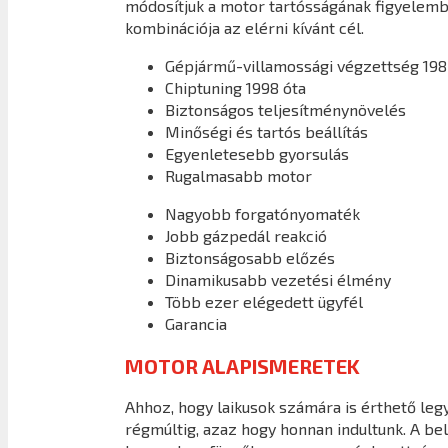
módosítjuk a motor tartósságának figyelembe
kombinációja az elérni kívánt cél.
Gépjármű-villamossági végzettség 198
Chiptuning 1998 óta
Biztonságos teljesítménynövelés
Minőségi és tartós beállítás
Egyenletesebb gyorsulás
Rugalmasabb motor
Nagyobb forgatónyomaték
Jobb gázpedál reakció
Biztonságosabb előzés
Dinamikusabb vezetési élmény
Több ezer elégedett ügyfél
Garancia
MOTOR ALAPISMERETEK
Ahhoz, hogy laikusok számára is érthető legy
régmúltig, azaz hogy honnan indultunk. A b