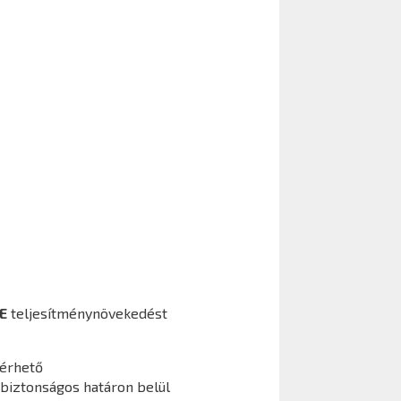
E
teljesítménynövekedést
lérhető
 biztonságos határon belül