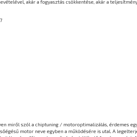
vételével, akár a fogyasztás csökkentése, akár a teljesítmén
7
en miről szól a chiptuning / motoroptimalizálás, érdemes egy 
elsőégésű motor neve egyben a működésére is utal. A legelter