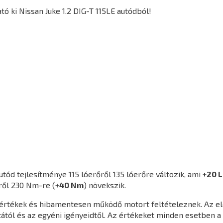
ó ki Nissan Juke 1.2 DIG-T 115LE autódból!
utód tejlesítménye 115 lóerőről 135 lóerőre változik, ami
+20 L
ről 230 Nm-re (
+40 Nm
) növekszik.
agértékek és hibamentesen működő motort feltételeznek. Az e
ától és az egyéni igényeidtől. Az értékeket minden esetben a