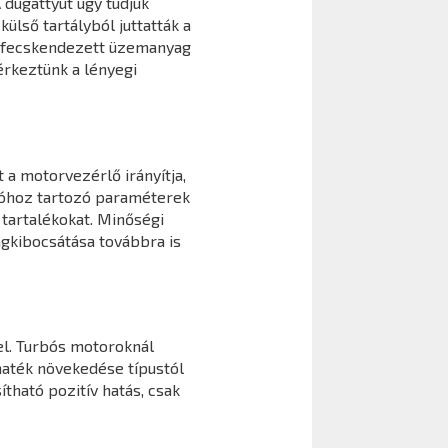
 dugattyút úgy tudjuk
ülső tartályból juttatták a
befecskendezett üzemanyag
érkeztünk a lényegi
 a motorvezérlő irányítja,
cióhoz tartozó paraméterek
tartalékokat. Minőségi
agkibocsátása továbbra is
l. Turbós motoroknál
maték növekedése típustól
ható pozitív hatás, csak