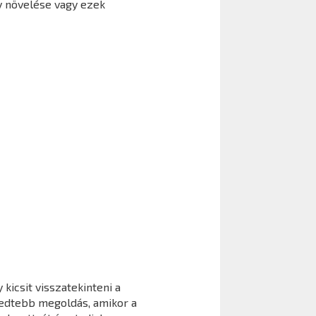
y növelése vagy ezek
kicsit visszatekinteni a
jedtebb megoldás, amikor a