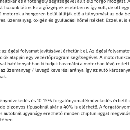
jtókar és a főtengely segítségével állít elő forgó mozgást. A
hozunk létre. Ez a gőzgépek esetében is így volt, de ott egy k
 motorok a hengeren belül állítják elő a túlnyomást az oda 
s: üzemanyag, oxigén és gyulladási hőmérséklet. Ezzel el is 
z égési folyamat javításával érhetünk el. Az égési folyamatot
mációk alapján egy vezérlőprogram segítségével. A motorfunk
l hatékonyabban ki tudjuk használni a motorban lévő rejtett 
 az üzemanyag / levegő keverési aránya, így az autó károsany
ak.
ménynövekedés és 10-15% forgatónyomatéknövekedés érhető e
de bizonyos típusoknál akár a 40% is elérhető. A forgatónyo
s autóknál ugyanúgy érezhető minden chiptuninggal megvalósít
tében.