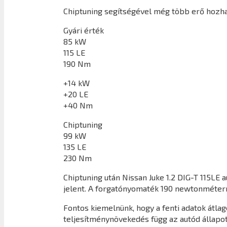
Chiptuning segítségével még több erő hozhat
Gyári érték
85 kW
115 LE
190 Nm
+14 kW
+20 LE
+40 Nm
Chiptuning
99 kW
135 LE
230 Nm
Chiptuning után
Nissan Juke 1.2 DIG-T 115LE
a
jelent. A forgatónyomaték 190 newtonméter
Fontos kiemelnünk, hogy a fenti adatok átl
teljesítménynövekedés függ az autód állapot