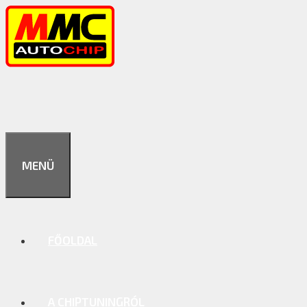
Kilépés
a
tartalomba
MENÜ
FŐOLDAL
A CHIPTUNINGRÓL