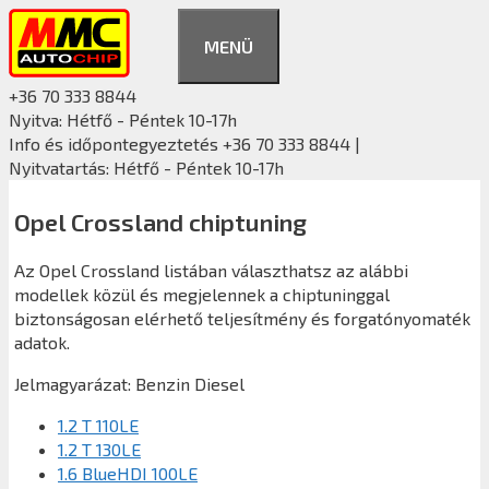
Kilépés
a
MENÜ
tartalomba
+36 70 333 8844
Nyitva: Hétfő - Péntek 10-17h
Info és időpontegyeztetés +36 70 333 8844 |
Nyitvatartás: Hétfő - Péntek 10-17h
Opel Crossland chiptuning
Az Opel Crossland listában választhatsz az alábbi
modellek közül és megjelennek a chiptuninggal
biztonságosan elérhető teljesítmény és forgatónyomaték
adatok.
Jelmagyarázat:
Benzin
Diesel
1.2 T 110LE
1.2 T 130LE
1.6 BlueHDI 100LE