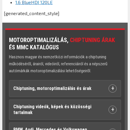
1.6 BlueHDI 120LE
[generated_content_style]
MOTOROPTIMALIZÁLÁS,
CHIPTUNING ÁRAK
ÉS MMC KATALÓGUS
Hasznos magyar és nemzetközi információk a chiptuning
működéséről, árairól, videóiról, referenciáiról és a népszerű
autómárkák motoroptimalizálási lehetőségeiről.
+
Chiptuning, motoroptimalizálás és árak
Chiptuning videók, képek és közösségi
+
tartalmak
BMW, Audi, Mercedes és Volkswagen