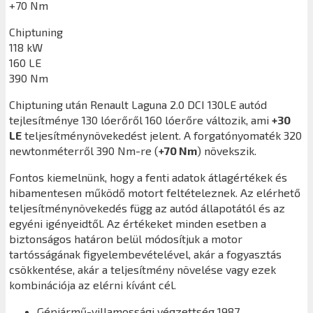
+70 Nm
Chiptuning
118 kW
160 LE
390 Nm
Chiptuning után
Renault Laguna 2.0 DCI 130LE
autód
tejlesítménye 130 lóerőről 160 lóerőre változik, ami
+30
LE
teljesítménynövekedést jelent. A forgatónyomaték 320
newtonméterről 390 Nm-re (
+70 Nm
) növekszik.
Fontos kiemelnünk, hogy a fenti adatok átlagértékek és
hibamentesen működő motort feltételeznek. Az elérhető
teljesítménynövekedés függ az autód állapotától és az
egyéni igényeidtől. Az értékeket minden esetben a
biztonságos határon belül módosítjuk a motor
tartósságának figyelembevételével, akár a fogyasztás
csökkentése, akár a teljesítmény növelése vagy ezek
kombinációja az elérni kívánt cél.
Gépjármű-villamossági végzettség 1987