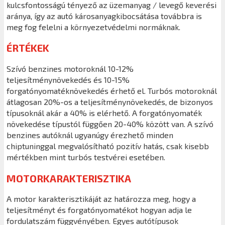
kulcsfontosságú tényező az üzemanyag / levegő keverési
aránya, így az autó károsanyagkibocsátása továbbra is
meg fog felelni a környezetvédelmi normáknak.
ÉRTÉKEK
Szívó benzines motoroknál 10-12%
teljesítménynövekedés és 10-15%
forgatónyomatéknövekedés érhető el. Turbós motoroknál
átlagosan 20%-os a teljesítménynövekedés, de bizonyos
típusoknál akár a 40% is elérhető. A forgatónyomaték
növekedése típustól függően 20-40% között van. A szívó
benzines autóknál ugyanúgy érezhető minden
chiptuninggal megvalósítható pozitív hatás, csak kisebb
mértékben mint turbós testvérei esetében.
MOTORKARAKTERISZTIKA
A motor karakterisztikáját az határozza meg, hogy a
teljesítményt és forgatónyomatékot hogyan adja le
fordulatszám függvényében. Egyes autótípusok