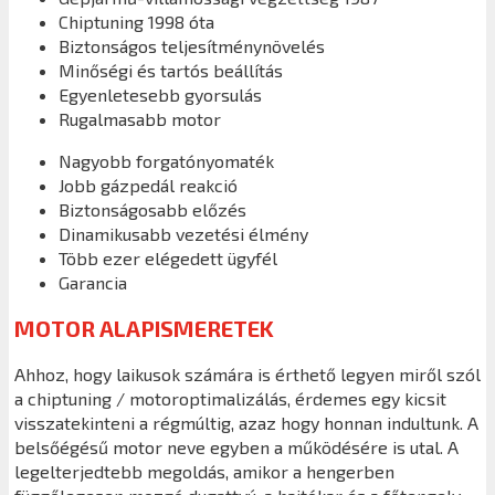
Chiptuning 1998 óta
Biztonságos teljesítménynövelés
Minőségi és tartós beállítás
Egyenletesebb gyorsulás
Rugalmasabb motor
Nagyobb forgatónyomaték
Jobb gázpedál reakció
Biztonságosabb előzés
Dinamikusabb vezetési élmény
Több ezer elégedett ügyfél
Garancia
MOTOR ALAPISMERETEK
Ahhoz, hogy laikusok számára is érthető legyen miről szól
a chiptuning / motoroptimalizálás, érdemes egy kicsit
visszatekinteni a régmúltig, azaz hogy honnan indultunk. A
belsőégésű motor neve egyben a működésére is utal. A
legelterjedtebb megoldás, amikor a hengerben