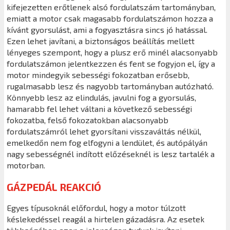
kifejezetten erőtlenek alsó fordulatszám tartományban,
emiatt a motor csak magasabb fordulatszámon hozza a
kívánt gyorsulást, ami a fogyasztásra sincs jó hatással.
Ezen lehet javítani, a biztonságos beállítás mellett
lényeges szempont, hogy a plusz erő minél alacsonyabb
fordulatszámon jelentkezzen és fent se fogyjon el, így a
motor mindegyik sebességi fokozatban erősebb,
rugalmasabb lesz és nagyobb tartományban autózható.
Könnyebb lesz az elindulás, javulni fog a gyorsulás,
hamarabb fel lehet váltani a következő sebességi
fokozatba, felső fokozatokban alacsonyabb
fordulatszámról lehet gyorsítani visszaváltás nélkül,
emelkedőn nem fog elfogyni a lendület, és autópályán
nagy sebességnél indított előzéseknél is lesz tartalék a
motorban.
GÁZPEDÁL REAKCIÓ
Egyes típusoknál előfordul, hogy a motor túlzott
késlekedéssel reagál a hirtelen gázadásra. Az esetek