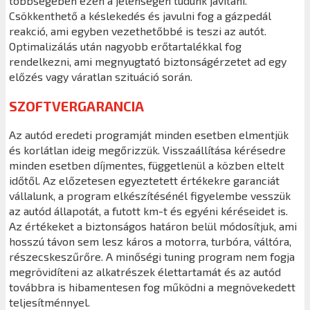
többségében ezen a jelenségen tudunk javítani.
Csökkenthető a késlekedés és javulni fog a gázpedál
reakció, ami egyben vezethetőbbé is teszi az autót.
Optimalizálás után nagyobb erőtartalékkal fog
rendelkezni, ami megnyugtató biztonságérzetet ad egy
előzés vagy váratlan szituáció során.
SZOFTVERGARANCIA
Az autód eredeti programját minden esetben elmentjük
és korlátlan ideig megőrizzük. Visszaállítása kérésedre
minden esetben díjmentes, függetlenül a közben eltelt
időtől. Az előzetesen egyeztetett értékekre garanciát
vállalunk, a program elkészítésénél figyelembe vesszük
az autód állapotát, a futott km-t és egyéni kéréseidet is.
Az értékeket a biztonságos határon belül módosítjuk, ami
hosszú távon sem lesz káros a motorra, turbóra, váltóra,
részecskeszűrőre. A minőségi tuning program nem fogja
megrövidíteni az alkatrészek élettartamát és az autód
továbbra is hibamentesen fog működni a megnövekedett
teljesítménnyel.