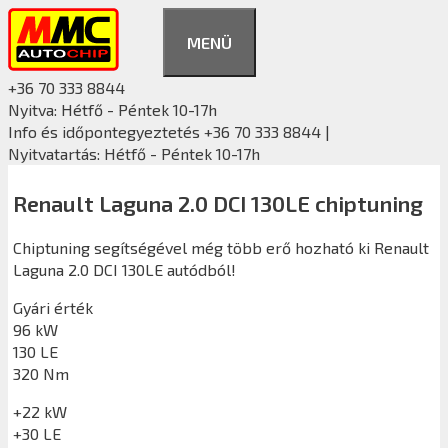
Kilépés
a
MENÜ
tartalomba
+36 70 333 8844
Nyitva: Hétfő - Péntek 10-17h
Info és időpontegyeztetés +36 70 333 8844 |
Nyitvatartás: Hétfő - Péntek 10-17h
Renault Laguna 2.0 DCI 130LE chiptuning
Chiptuning segítségével még több erő hozható ki Renault
Laguna 2.0 DCI 130LE autódból!
Gyári érték
96 kW
130 LE
320 Nm
+22 kW
+30 LE