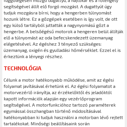
függőlegesen mozgó dugattyú, a hajtókar és a főtengely
segítségével állít elő forgó mozgást. A dugattyút úgy
tudjuk mozgásra bírni, hogy a hengerben túlnyomást
hozunk létre. Ez a gőzgépek esetében is így volt, de ott
egy külső tartályból juttatták a nagynyomású gőzt a
hengerbe. A belsőégésű motorok a hengeren belül állítják
elő a túlnyomást az oda befecskendezett üzemanyag
elégetésével. Az égéshez 3 tényező szükséges:
üzemanyag, oxigén és gyulladási hőmérséklet. Ezzel el is
érkeztünk a lényegi részhez.
TECHNOLÓGIA
Célunk a motor hatékonyabb működése, amit az égési
folyamat javításával érhetünk el. Az égési folyamatot a
motorvezérlő irányítja, az érzékelőktől és jeladóktól
kapott információk alapján egy vezérlőprogram
segítségével. A motorfunkcióhoz tartozó paraméterek
egymással összhangban történő módosításával
hatékonyabban ki tudjuk használni a motorban lévő rejtett
tartalékokat. Minőségi beállításaink során