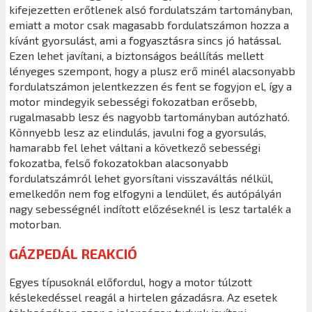
kifejezetten erőtlenek alsó fordulatszám tartományban,
emiatt a motor csak magasabb fordulatszámon hozza a
kívánt gyorsulást, ami a fogyasztásra sincs jó hatással.
Ezen lehet javítani, a biztonságos beállítás mellett
lényeges szempont, hogy a plusz erő minél alacsonyabb
fordulatszámon jelentkezzen és fent se fogyjon el, így a
motor mindegyik sebességi fokozatban erősebb,
rugalmasabb lesz és nagyobb tartományban autózható.
Könnyebb lesz az elindulás, javulni fog a gyorsulás,
hamarabb fel lehet váltani a következő sebességi
fokozatba, felső fokozatokban alacsonyabb
fordulatszámról lehet gyorsítani visszaváltás nélkül,
emelkedőn nem fog elfogyni a lendület, és autópályán
nagy sebességnél indított előzéseknél is lesz tartalék a
motorban.
GÁZPEDÁL REAKCIÓ
Egyes típusoknál előfordul, hogy a motor túlzott
késlekedéssel reagál a hirtelen gázadásra. Az esetek