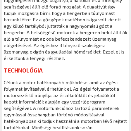
függőlegesen mozgó dugattyú, a hajtókar és a főtengely
segítségével állít elő forgó mozgást. A dugattyút úgy
tudjuk mozgásra bírni, hogy a hengerben túlnyomást
hozunk létre. Ez a gőzgépek esetében is így volt, de ott
egy külső tartályból juttatták a nagynyomású gőzt a
hengerbe. A belsőégésű motorok a hengeren belül állítják
elő a túlnyomást az oda befecskendezett üzemanyag
elégetésével. Az égéshez 3 tényező szükséges:
üzemanyag, oxigén és gyulladási hőmérséklet. Ezzel el is
érkeztünk a lényegi részhez.
TECHNOLÓGIA
Célunk a motor hatékonyabb működése, amit az égési
folyamat javításával érhetünk el. Az égési folyamatot a
motorvezérlő irányítja, az érzékelőktől és jeladóktól
kapott információk alapján egy vezérlőprogram
segítségével. A motorfunkcióhoz tartozó paraméterek
egymással összhangban történő módosításával
hatékonyabban ki tudjuk használni a motorban lévő rejtett
tartalékokat. Minőségi beállításaink során