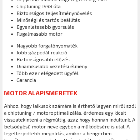
Chiptuning 1998 óta
Biztonságos teljesítménynövelés
Minőségi és tartós beállítás
Egyenletesebb gyorsulás
Rugalmasabb motor
Nagyobb forgatónyomaték
Jobb gázpedál reakció
Biztonságosabb előzés
Dinamikusabb vezetési élmény
Több ezer elégedett ügyfél
Garancia
MOTOR ALAPISMERETEK
Ahhoz, hogy laikusok számára is érthető legyen miről szól
a chiptuning / motoroptimalizálás, érdemes egy kicsit
visszatekinteni a régmúltig, azaz hogy honnan indultunk. A
belsőégésű motor neve egyben a működésére is utal. A
legelterjedtebb megoldás, amikor a hengerben