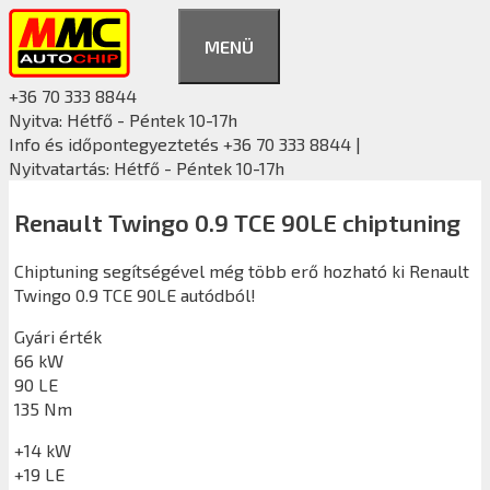
Kilépés
a
MENÜ
tartalomba
+36 70 333 8844
Nyitva: Hétfő - Péntek 10-17h
Info és időpontegyeztetés +36 70 333 8844 |
Nyitvatartás: Hétfő - Péntek 10-17h
Renault Twingo 0.9 TCE 90LE chiptuning
Chiptuning segítségével még több erő hozható ki Renault
Twingo 0.9 TCE 90LE autódból!
Gyári érték
66 kW
90 LE
135 Nm
+14 kW
+19 LE