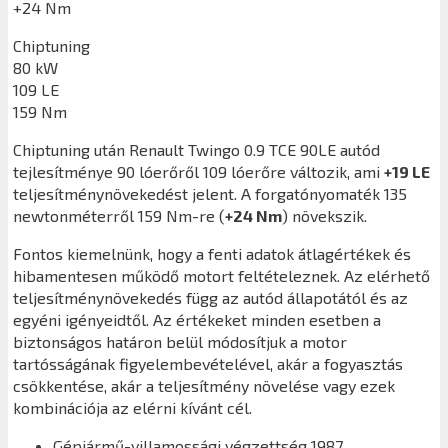
+24 Nm
Chiptuning
80 kW
109 LE
159 Nm
Chiptuning után
Renault Twingo 0.9 TCE 90LE
autód
tejlesítménye 90 lóerőről 109 lóerőre változik, ami
+19 LE
teljesítménynövekedést jelent. A forgatónyomaték 135
newtonméterről 159 Nm-re (
+24 Nm
) növekszik.
Fontos kiemelnünk, hogy a fenti adatok átlagértékek és
hibamentesen működő motort feltételeznek. Az elérhető
teljesítménynövekedés függ az autód állapotától és az
egyéni igényeidtől. Az értékeket minden esetben a
biztonságos határon belül módosítjuk a motor
tartósságának figyelembevételével, akár a fogyasztás
csökkentése, akár a teljesítmény növelése vagy ezek
kombinációja az elérni kívánt cél.
Gépjármű-villamossági végzettség 1987