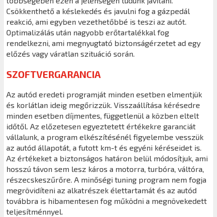
többségében ezen a jelenségen tudunk javítani.
Csökkenthető a késlekedés és javulni fog a gázpedál
reakció, ami egyben vezethetőbbé is teszi az autót.
Optimalizálás után nagyobb erőtartalékkal fog
rendelkezni, ami megnyugtató biztonságérzetet ad egy
előzés vagy váratlan szituáció során.
SZOFTVERGARANCIA
Az autód eredeti programját minden esetben elmentjük
és korlátlan ideig megőrizzük. Visszaállítása kérésedre
minden esetben díjmentes, függetlenül a közben eltelt
időtől. Az előzetesen egyeztetett értékekre garanciát
vállalunk, a program elkészítésénél figyelembe vesszük
az autód állapotát, a futott km-t és egyéni kéréseidet is.
Az értékeket a biztonságos határon belül módosítjuk, ami
hosszú távon sem lesz káros a motorra, turbóra, váltóra,
részecskeszűrőre. A minőségi tuning program nem fogja
megrövidíteni az alkatrészek élettartamát és az autód
továbbra is hibamentesen fog működni a megnövekedett
teljesítménnyel.