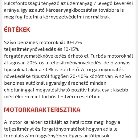
kulcsfontosságú tényező az üzemanyag / levegő keverési
aránya, így az autó károsanyagkibocsátása továbbra is
meg fog felelni a környezetvédelmi normáknak.
ÉRTÉKEK
Szívó benzines motoroknál 10-12%
teljesítménynövekedés és 10-15%
forgatónyomatéknövekedés érhető el. Turbós motoroknál
átlagosan 20%-os a teljesítménynövekedés, de bizonyos
típusoknál akár a 40% is elérhető. A forgatónyomaték
növekedése típustól függően 20-40% között van. A szívó
benzines autóknál ugyanúgy érezhető minden
chiptuninggal megvalósítható pozitív hatás, csak kisebb
mértékben mint turbós testvérei esetében.
MOTORKARAKTERISZTIKA
A motor karakterisztikáját az határozza meg, hogy a
teljesítményt és forgatónyomatékot hogyan adja le
fordulatszám függvényében. Egyes autótípusok