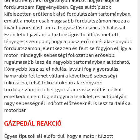
fordulatszám függvényében. Egyes autótípusok
kifejezetten erőtlenek alsó fordulatszám tartományban,
emiatt a motor csak magasabb fordulatszámon hozza a
kívánt gyorsulást, ami a fogyasztásra sincs jó hatással.
Ezen lehet javítani, a biztonságos beállítás mellett
lényeges szempont, hogy a plusz erő minél alacsonyabb
fordulatszámon jelentkezzen és fent se fogyjon el, így a
motor mindegyik sebességi fokozatban erősebb,
rugalmasabb lesz és nagyobb tartományban autózható.
Könnyebb lesz az elindulás, javulni fog a gyorsulás,
hamarabb fel lehet váltani a következő sebességi
fokozatba, felső fokozatokban alacsonyabb
fordulatszámról lehet gyorsítani visszaváltás nélkül,
emelkedőn nem fog elfogyni a lendület, és autópályán
nagy sebességnél indított előzéseknél is lesz tartalék a
motorban.
GÁZPEDÁL REAKCIÓ
Egyes típusoknál előfordul, hogy a motor túlzott