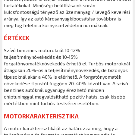
tartalékokat. Minőségi beállításaink során
kulcsfontosságú tényező az üzemanyag / levegő keverési
aránya, így az autó károsanyagkibocsátása továbbra is
meg fog felelni a környezetvédelmi normáknak.
ÉRTÉKEK
Szívó benzines motoroknál 10-12%
teljesítménynövekedés és 10-15%
forgatónyomatéknövekedés érhető el. Turbós motoroknál
átlagosan 20%-os a teljesítménynövekedés, de bizonyos
típusoknál akár a 40% is elérhető. A forgatónyomaték
növekedése típustól függően 20-40% között van. A szívó
benzines autóknál ugyanúgy érezhető minden
chiptuninggal megvalósítható pozitív hatás, csak kisebb
mértékben mint turbós testvérei esetében.
MOTORKARAKTERISZTIKA
A motor karakterisztikáját az határozza meg, hogy a
teljesítményt és forgatónyomatékot hogyan adja le