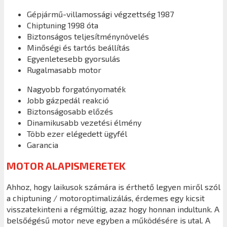
Gépjármű-villamossági végzettség 1987
Chiptuning 1998 óta
Biztonságos teljesítménynövelés
Minőségi és tartós beállítás
Egyenletesebb gyorsulás
Rugalmasabb motor
Nagyobb forgatónyomaték
Jobb gázpedál reakció
Biztonságosabb előzés
Dinamikusabb vezetési élmény
Több ezer elégedett ügyfél
Garancia
MOTOR ALAPISMERETEK
Ahhoz, hogy laikusok számára is érthető legyen miről szól
a chiptuning / motoroptimalizálás, érdemes egy kicsit
visszatekinteni a régmúltig, azaz hogy honnan indultunk. A
belsőégésű motor neve egyben a működésére is utal. A