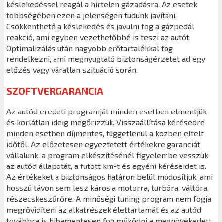
késlekedéssel reagál a hirtelen gázadásra. Az esetek
többségében ezen a jelenségen tudunk javítani.
Csökkenthető a késlekedés és javulni fog a gázpedál
reakció, ami egyben vezethetőbbé is teszi az autót.
Optimalizálás után nagyobb erőtartalékkal fog
rendelkezni, ami megnyugtató biztonságérzetet ad egy
előzés vagy váratlan szituáció során.
SZOFTVERGARANCIA
Az autód eredeti programját minden esetben elmentjük
és korlátlan ideig megőrizzük. Visszaállítása kérésedre
minden esetben díjmentes, függetlenül a közben eltelt
időtől. Az előzetesen egyeztetett értékekre garanciát
vállalunk, a program elkészítésénél figyelembe vesszük
az autód állapotát, a futott km-t és egyéni kéréseidet is.
Az értékeket a biztonságos határon belül módosítjuk, ami
hosszú távon sem lesz káros a motorra, turbóra, váltóra,
részecskeszűrőre. A minőségi tuning program nem fogja
megrövidíteni az alkatrészek élettartamát és az autód
továbbra is hibamentesen fog működni a megnövekedett