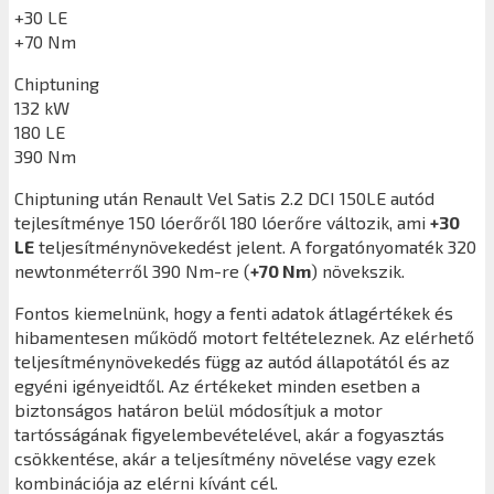
+30 LE
+70 Nm
Chiptuning
132 kW
180 LE
390 Nm
Chiptuning után
Renault Vel Satis 2.2 DCI 150LE
autód
tejlesítménye 150 lóerőről 180 lóerőre változik, ami
+30
LE
teljesítménynövekedést jelent. A forgatónyomaték 320
newtonméterről 390 Nm-re (
+70 Nm
) növekszik.
Fontos kiemelnünk, hogy a fenti adatok átlagértékek és
hibamentesen működő motort feltételeznek. Az elérhető
teljesítménynövekedés függ az autód állapotától és az
egyéni igényeidtől. Az értékeket minden esetben a
biztonságos határon belül módosítjuk a motor
tartósságának figyelembevételével, akár a fogyasztás
csökkentése, akár a teljesítmény növelése vagy ezek
kombinációja az elérni kívánt cél.