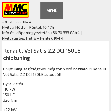
Kilépés
a
MENÜ
tartalomba
+36 70 333 8844
Nyitva: Hétfő - Péntek 10-17h
Info és időpontegyeztetés +36 70 333 8844 |
Nyitvatartás: Hétfő - Péntek 10-17h
Renault Vel Satis 2.2 DCI 150LE
chiptuning
Chiptuning segítségével még több erő hozható ki Renault
Vel Satis 2.2 DCI 150LE autódból!
Gyári érték
110 kW
150 LE
320 Nm
+22 kW