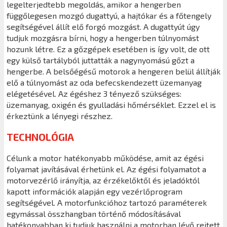
legelterjedtebb megoldás, amikor a hengerben
függőlegesen mozgó dugattyú, a hajtókar és a főtengely
segítségével állít elő forgó mozgást. A dugattyút úgy
tudjuk mozgásra bírni, hogy a hengerben túlnyomást
hozunk létre. Ez a gőzgépek esetében is így volt, de ott
egy külső tartályból juttatták a nagynyomású gőzt a
hengerbe. A belsőégésű motorok a hengeren belül állítják
elő a túlnyomást az oda befecskendezett üzemanyag
elégetésével. Az égéshez 3 tényező szükséges:
üzemanyag, oxigén és gyulladási hőmérséklet. Ezzel el is
érkeztünk a lényegi részhez.
TECHNOLÓGIA
Célunk a motor hatékonyabb működése, amit az égési
folyamat javításával érhetünk el. Az égési folyamatot a
motorvezérlő irányítja, az érzékelőktől és jeladóktól
kapott információk alapján egy vezérlőprogram
segítségével. A motorfunkcióhoz tartozó paraméterek
egymással összhangban történő módosításával
hatékonyabban ki tudjuk használni a motorban lévő rejtett