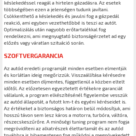
késlekedéssel reagál a hirtelen gázadásra. Az esetek
többségében ezen a jelenségen tudunk javítani.
Csökkenthető a késlekedés és javulni fog a gázpedál
reakció, ami egyben vezethetőbbé is teszi az autót.
Optimalizálás után nagyobb erőtartalékkal fog
rendelkezni, ami megnyugtató biztonságérzetet ad egy
előzés vagy váratlan szituáció során.
SZOFTVERGARANCIA
Az autód eredeti programját minden esetben elmentjük
és korlátlan ideig megőrizzük. Visszaállítása kérésedre
minden esetben díjmentes, függetlenül a közben eltelt
időtől. Az előzetesen egyeztetett értékekre garanciát
vállalunk, a program elkészítésénél figyelembe vesszük
az autód állapotát, a futott km-t és egyéni kéréseidet is.
Az értékeket a biztonságos határon belül módosítjuk, ami
hosszú távon sem lesz káros a motorra, turbóra, váltóra,
részecskeszűrőre. A minőségi tuning program nem fogja
megrövidíteni az alkatrészek élettartamát és az autód
továbbra is hibamentesen fog működni a megnövekedett