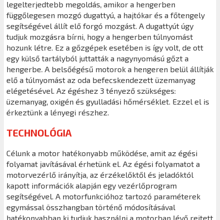
legelterjedtebb megoldás, amikor a hengerben
függőlegesen mozgó dugattyú, a hajtókar és a főtengely
segítségével állít elő forgó mozgást. A dugattyút úgy
tudjuk mozgásra bírni, hogy a hengerben túlnyomást
hozunk létre. Ez a gőzgépek esetében is így volt, de ott
egy külső tartályból juttatták a nagynyomású gőzt a
hengerbe. A belsőégésű motorok a hengeren belül állítják
elő a túlnyomást az oda befecskendezett üzemanyag
elégetésével. Az égéshez 3 tényező szükséges:
üzemanyag, oxigén és gyulladási hőmérséklet. Ezzel el is
érkeztünk a lényegi részhez.
TECHNOLÓGIA
Célunk a motor hatékonyabb működése, amit az égési
folyamat javításával érhetünk el. Az égési folyamatot a
motorvezérlő irányítja, az érzékelőktől és jeladóktól
kapott információk alapján egy vezérlőprogram
segítségével. A motorfunkcióhoz tartozó paraméterek
egymással összhangban történő módosításával
hatékonyabban ki tudjuk használni a motorban lévő rejtett