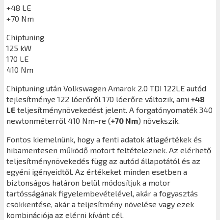
+48 LE
+70 Nm
Chiptuning
125 kW
170 LE
410 Nm
Chiptuning után
Volkswagen Amarok 2.0 TDI 122LE
autód
tejlesítménye 122 lóerőről 170 lóerőre változik, ami
+48
LE
teljesítménynövekedést jelent. A forgatónyomaték 340
newtonméterről 410 Nm-re (
+70 Nm
) növekszik.
Fontos kiemelnünk, hogy a fenti adatok átlagértékek és
hibamentesen működő motort feltételeznek. Az elérhető
teljesítménynövekedés függ az autód állapotától és az
egyéni igényeidtől. Az értékeket minden esetben a
biztonságos határon belül módosítjuk a motor
tartósságának figyelembevételével, akár a fogyasztás
csökkentése, akár a teljesítmény növelése vagy ezek
kombinációja az elérni kívánt cél.