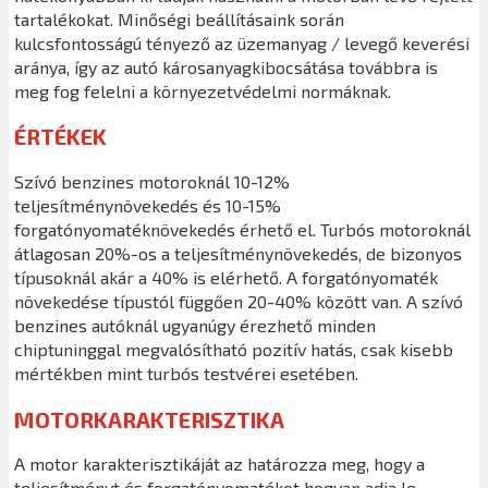
tartalékokat. Minőségi beállításaink során
kulcsfontosságú tényező az üzemanyag / levegő keverési
aránya, így az autó károsanyagkibocsátása továbbra is
meg fog felelni a környezetvédelmi normáknak.
ÉRTÉKEK
Szívó benzines motoroknál 10-12%
teljesítménynövekedés és 10-15%
forgatónyomatéknövekedés érhető el. Turbós motoroknál
átlagosan 20%-os a teljesítménynövekedés, de bizonyos
típusoknál akár a 40% is elérhető. A forgatónyomaték
növekedése típustól függően 20-40% között van. A szívó
benzines autóknál ugyanúgy érezhető minden
chiptuninggal megvalósítható pozitív hatás, csak kisebb
mértékben mint turbós testvérei esetében.
MOTORKARAKTERISZTIKA
A motor karakterisztikáját az határozza meg, hogy a
teljesítményt és forgatónyomatékot hogyan adja le