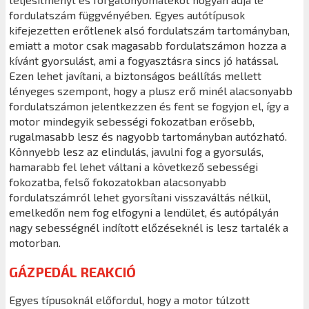
fordulatszám függvényében. Egyes autótípusok
kifejezetten erőtlenek alsó fordulatszám tartományban,
emiatt a motor csak magasabb fordulatszámon hozza a
kívánt gyorsulást, ami a fogyasztásra sincs jó hatással.
Ezen lehet javítani, a biztonságos beállítás mellett
lényeges szempont, hogy a plusz erő minél alacsonyabb
fordulatszámon jelentkezzen és fent se fogyjon el, így a
motor mindegyik sebességi fokozatban erősebb,
rugalmasabb lesz és nagyobb tartományban autózható.
Könnyebb lesz az elindulás, javulni fog a gyorsulás,
hamarabb fel lehet váltani a következő sebességi
fokozatba, felső fokozatokban alacsonyabb
fordulatszámról lehet gyorsítani visszaváltás nélkül,
emelkedőn nem fog elfogyni a lendület, és autópályán
nagy sebességnél indított előzéseknél is lesz tartalék a
motorban.
GÁZPEDÁL REAKCIÓ
Egyes típusoknál előfordul, hogy a motor túlzott