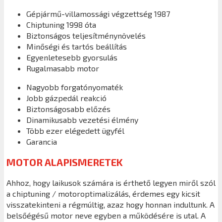
Gépjármű-villamossági végzettség 1987
Chiptuning 1998 óta
Biztonságos teljesítménynövelés
Minőségi és tartós beállítás
Egyenletesebb gyorsulás
Rugalmasabb motor
Nagyobb forgatónyomaték
Jobb gázpedál reakció
Biztonságosabb előzés
Dinamikusabb vezetési élmény
Több ezer elégedett ügyfél
Garancia
MOTOR ALAPISMERETEK
Ahhoz, hogy laikusok számára is érthető legyen miről szól
a chiptuning / motoroptimalizálás, érdemes egy kicsit
visszatekinteni a régmúltig, azaz hogy honnan indultunk. A
belsőégésű motor neve egyben a működésére is utal. A