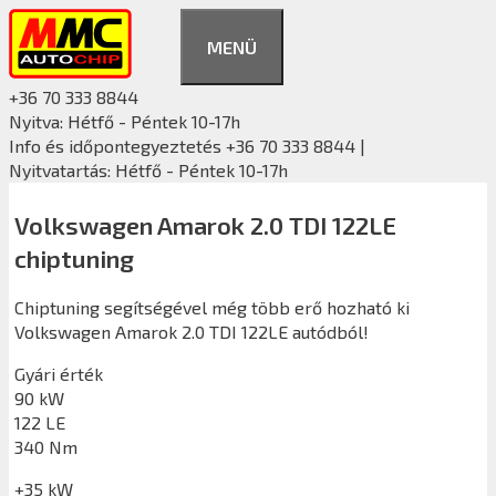
Kilépés
a
MENÜ
tartalomba
+36 70 333 8844
Nyitva: Hétfő - Péntek 10-17h
Info és időpontegyeztetés +36 70 333 8844 |
Nyitvatartás: Hétfő - Péntek 10-17h
Volkswagen Amarok 2.0 TDI 122LE
chiptuning
Chiptuning segítségével még több erő hozható ki
Volkswagen Amarok 2.0 TDI 122LE autódból!
Gyári érték
90 kW
122 LE
340 Nm
+35 kW