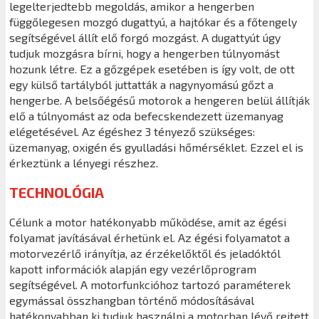
legelterjedtebb megoldás, amikor a hengerben
függőlegesen mozgó dugattyú, a hajtókar és a főtengely
segítségével állít elő forgó mozgást. A dugattyút úgy
tudjuk mozgásra bírni, hogy a hengerben túlnyomást
hozunk létre. Ez a gőzgépek esetében is így volt, de ott
egy külső tartályból juttatták a nagynyomású gőzt a
hengerbe. A belsőégésű motorok a hengeren belül állítják
elő a túlnyomást az oda befecskendezett üzemanyag
elégetésével. Az égéshez 3 tényező szükséges:
üzemanyag, oxigén és gyulladási hőmérséklet. Ezzel el is
érkeztünk a lényegi részhez.
TECHNOLÓGIA
Célunk a motor hatékonyabb működése, amit az égési
folyamat javításával érhetünk el. Az égési folyamatot a
motorvezérlő irányítja, az érzékelőktől és jeladóktól
kapott információk alapján egy vezérlőprogram
segítségével. A motorfunkcióhoz tartozó paraméterek
egymással összhangban történő módosításával
hatékonyabban ki tudjuk használni a motorban lévő rejtett