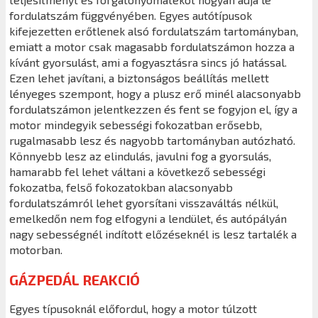
fordulatszám függvényében. Egyes autótípusok
kifejezetten erőtlenek alsó fordulatszám tartományban,
emiatt a motor csak magasabb fordulatszámon hozza a
kívánt gyorsulást, ami a fogyasztásra sincs jó hatással.
Ezen lehet javítani, a biztonságos beállítás mellett
lényeges szempont, hogy a plusz erő minél alacsonyabb
fordulatszámon jelentkezzen és fent se fogyjon el, így a
motor mindegyik sebességi fokozatban erősebb,
rugalmasabb lesz és nagyobb tartományban autózható.
Könnyebb lesz az elindulás, javulni fog a gyorsulás,
hamarabb fel lehet váltani a következő sebességi
fokozatba, felső fokozatokban alacsonyabb
fordulatszámról lehet gyorsítani visszaváltás nélkül,
emelkedőn nem fog elfogyni a lendület, és autópályán
nagy sebességnél indított előzéseknél is lesz tartalék a
motorban.
GÁZPEDÁL REAKCIÓ
Egyes típusoknál előfordul, hogy a motor túlzott