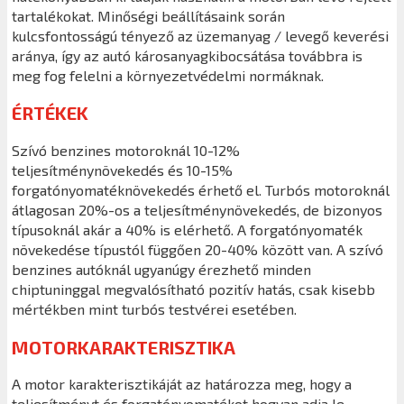
tartalékokat. Minőségi beállításaink során
kulcsfontosságú tényező az üzemanyag / levegő keverési
aránya, így az autó károsanyagkibocsátása továbbra is
meg fog felelni a környezetvédelmi normáknak.
ÉRTÉKEK
Szívó benzines motoroknál 10-12%
teljesítménynövekedés és 10-15%
forgatónyomatéknövekedés érhető el. Turbós motoroknál
átlagosan 20%-os a teljesítménynövekedés, de bizonyos
típusoknál akár a 40% is elérhető. A forgatónyomaték
növekedése típustól függően 20-40% között van. A szívó
benzines autóknál ugyanúgy érezhető minden
chiptuninggal megvalósítható pozitív hatás, csak kisebb
mértékben mint turbós testvérei esetében.
MOTORKARAKTERISZTIKA
A motor karakterisztikáját az határozza meg, hogy a
teljesítményt és forgatónyomatékot hogyan adja le