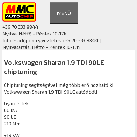
Kilépés
a
MENÜ
tartalomba
+36 70 333 8844
Nyitva: Hétfő - Péntek 10-17h
Info és időpontegyeztetés +36 70 333 8844 |
Nyitvatartás: Hétfő - Péntek 10-17h
Volkswagen Sharan 1.9 TDI 90LE
chiptuning
Chiptuning segítségével még több erő hozható ki
Volkswagen Sharan 1.9 TDI 90LE autódból!
Gyári érték
66 kW
90 LE
210 Nm
+19 kW