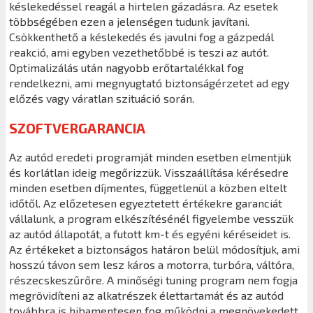
késlekedéssel reagál a hirtelen gázadásra. Az esetek
többségében ezen a jelenségen tudunk javítani.
Csökkenthető a késlekedés és javulni fog a gázpedál
reakció, ami egyben vezethetőbbé is teszi az autót.
Optimalizálás után nagyobb erőtartalékkal fog
rendelkezni, ami megnyugtató biztonságérzetet ad egy
előzés vagy váratlan szituáció során.
SZOFTVERGARANCIA
Az autód eredeti programját minden esetben elmentjük
és korlátlan ideig megőrizzük. Visszaállítása kérésedre
minden esetben díjmentes, függetlenül a közben eltelt
időtől. Az előzetesen egyeztetett értékekre garanciát
vállalunk, a program elkészítésénél figyelembe vesszük
az autód állapotát, a futott km-t és egyéni kéréseidet is.
Az értékeket a biztonságos határon belül módosítjuk, ami
hosszú távon sem lesz káros a motorra, turbóra, váltóra,
részecskeszűrőre. A minőségi tuning program nem fogja
megrövidíteni az alkatrészek élettartamát és az autód
továbbra is hibamentesen fog működni a megnövekedett