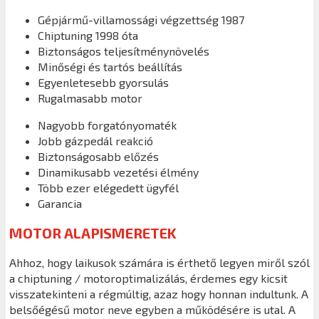
Gépjármű-villamossági végzettség 1987
Chiptuning 1998 óta
Biztonságos teljesítménynövelés
Minőségi és tartós beállítás
Egyenletesebb gyorsulás
Rugalmasabb motor
Nagyobb forgatónyomaték
Jobb gázpedál reakció
Biztonságosabb előzés
Dinamikusabb vezetési élmény
Több ezer elégedett ügyfél
Garancia
MOTOR ALAPISMERETEK
Ahhoz, hogy laikusok számára is érthető legyen miről szól
a chiptuning / motoroptimalizálás, érdemes egy kicsit
visszatekinteni a régmúltig, azaz hogy honnan indultunk. A
belsőégésű motor neve egyben a működésére is utal. A