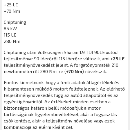
+25 LE
+70 Nm
Chiptuning
85 kW
115 LE
280 Nm
Chiptuning után
Volkswagen Sharan 1.9 TDI 90LE
autód
tejlesítménye 90 lóerőről 115 lóerőre változik, ami
+25 LE
teljesítménynövekedést jelent. A forgatónyomaték 210
newtonméterről 280 Nm-re (
+70 Nm
) növekszik.
Fontos kiemelnünk, hogy a fenti adatok átlagértékek és
hibamentesen működő motort feltételeznek. Az elérhető
teljesítménynövekedés függ az autód állapotától és az
egyéni igényeidtől. Az értékeket minden esetben a
biztonságos határon belül módosítjuk a motor
tartósságának figyelembevételével, akár a fogyasztás
csökkentése, akár a teljesítmény növelése vagy ezek
kombinációja az elérni kívánt cél.