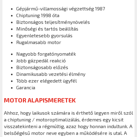
Gépjármű-villamossági végzettség 1987
Chiptuning 1998 óta
Biztonságos teljesítménynövelés
Minőségi és tartós beállítás
Egyenletesebb gyorsulás
Rugalmasabb motor
Nagyobb forgatónyomaték
Jobb gázpedál reakció
Biztonságosabb előzés
Dinamikusabb vezetési élmény
Több ezer elégedett ügyfél
Garancia
MOTOR ALAPISMERETEK
Ahhoz, hogy laikusok számára is érthető legyen miről szól
a chiptuning / motoroptimalizálás, érdemes egy kicsit
visszatekinteni a régmúltig, azaz hogy honnan indultunk. A
belsőégésű motor neve egyben a működésére is utal. A