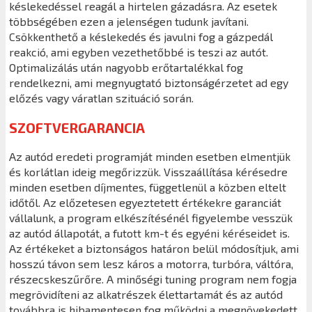
késlekedéssel reagál a hirtelen gázadásra. Az esetek
többségében ezen a jelenségen tudunk javítani.
Csökkenthető a késlekedés és javulni fog a gázpedál
reakció, ami egyben vezethetőbbé is teszi az autót.
Optimalizálás után nagyobb erőtartalékkal fog
rendelkezni, ami megnyugtató biztonságérzetet ad egy
előzés vagy váratlan szituáció során.
SZOFTVERGARANCIA
Az autód eredeti programját minden esetben elmentjük
és korlátlan ideig megőrizzük. Visszaállítása kérésedre
minden esetben díjmentes, függetlenül a közben eltelt
időtől. Az előzetesen egyeztetett értékekre garanciát
vállalunk, a program elkészítésénél figyelembe vesszük
az autód állapotát, a futott km-t és egyéni kéréseidet is.
Az értékeket a biztonságos határon belül módosítjuk, ami
hosszú távon sem lesz káros a motorra, turbóra, váltóra,
részecskeszűrőre. A minőségi tuning program nem fogja
megrövidíteni az alkatrészek élettartamát és az autód
továbbra is hibamentesen fog működni a megnövekedett