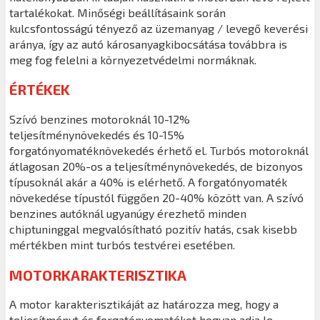
tartalékokat. Minőségi beállításaink során
kulcsfontosságú tényező az üzemanyag / levegő keverési
aránya, így az autó károsanyagkibocsátása továbbra is
meg fog felelni a környezetvédelmi normáknak.
ÉRTÉKEK
Szívó benzines motoroknál 10-12%
teljesítménynövekedés és 10-15%
forgatónyomatéknövekedés érhető el. Turbós motoroknál
átlagosan 20%-os a teljesítménynövekedés, de bizonyos
típusoknál akár a 40% is elérhető. A forgatónyomaték
növekedése típustól függően 20-40% között van. A szívó
benzines autóknál ugyanúgy érezhető minden
chiptuninggal megvalósítható pozitív hatás, csak kisebb
mértékben mint turbós testvérei esetében.
MOTORKARAKTERISZTIKA
A motor karakterisztikáját az határozza meg, hogy a
teljesítményt és forgatónyomatékot hogyan adja le