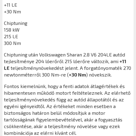
+11 LE
+30 Nm
Chiptuning
158 kW
215 LE
300 Nm
Chiptuning után
Volkswagen Sharan 2.8 V6 204LE
autód
tejlesítménye 204 lóerőről 215 lóerőre változik, ami
+11
LE
teljesítménynövekedést jelent. A forgatónyomaték 270
newtonméterről 300 Nm-re (
+30 Nm
) növekszik.
Fontos kiemelnünk, hogy a fenti adatok átlagértékek és
hibamentesen működő motort feltételeznek. Az elérhető
teljesítménynövekedés függ az autód állapotától és az
egyéni igényeidtől. Az értékeket minden esetben a
biztonságos határon belül módosítjuk a motor
tartósságának figyelembevételével, akár a fogyasztás
csökkentése, akár a teljesítmény növelése vagy ezek
kombinációja az elérni kívánt cél.