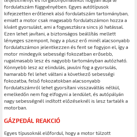
fordulatszám függvényében. Egyes autótípusok
kifejezetten erőtlenek alsó fordulatszám tartományban,
emiatt a motor csak magasabb fordulatszámon hozza a
kívánt gyorsulást, ami a fogyasztásra sincs jó hatással.
Ezen lehet javítani, a biztonságos beállítás mellett
lényeges szempont, hogy a plusz erő minél alacsonyabb
fordulatszámon jelentkezzen és fent se fogyjon el, így a
motor mindegyik sebességi fokozatban erősebb,
rugalmasabb lesz és nagyobb tartományban autózható.
Könnyebb lesz az elindulás, javulni fog a gyorsulás,
hamarabb fel lehet váltani a következő sebességi
fokozatba, felső fokozatokban alacsonyabb
fordulatszámról lehet gyorsítani visszaváltás nélkül,
emelkedőn nem fog elfogyni a lendület, és autópályán
nagy sebességnél indított előzéseknél is lesz tartalék a
motorban.
GÁZPEDÁL REAKCIÓ
Egyes típusoknál előfordul, hogy a motor túlzott