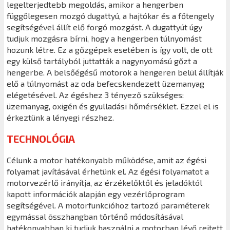
legelterjedtebb megoldás, amikor a hengerben
függőlegesen mozgó dugattyú, a hajtókar és a főtengely
segítségével állít elő forgó mozgást. A dugattyút úgy
tudjuk mozgásra bírni, hogy a hengerben túlnyomást
hozunk létre. Ez a gőzgépek esetében is így volt, de ott
egy külső tartályból juttatták a nagynyomású gőzt a
hengerbe. A belsőégésű motorok a hengeren belül állítják
elő a túlnyomást az oda befecskendezett üzemanyag
elégetésével. Az égéshez 3 tényező szükséges:
üzemanyag, oxigén és gyulladási hőmérséklet. Ezzel el is
érkeztünk a lényegi részhez.
TECHNOLÓGIA
Célunk a motor hatékonyabb működése, amit az égési
folyamat javításával érhetünk el. Az égési folyamatot a
motorvezérlő irányítja, az érzékelőktől és jeladóktól
kapott információk alapján egy vezérlőprogram
segítségével. A motorfunkcióhoz tartozó paraméterek
egymással összhangban történő módosításával
hatékonyabban ki tudjuk használni a motorban lévő rejtett