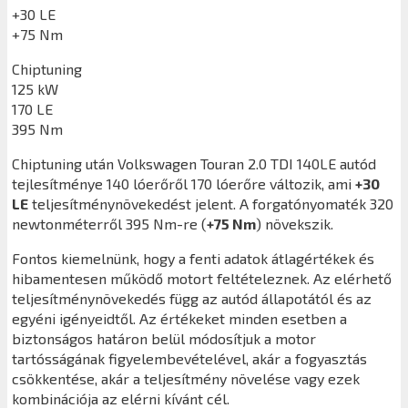
+30 LE
+75 Nm
Chiptuning
125 kW
170 LE
395 Nm
Chiptuning után
Volkswagen Touran 2.0 TDI 140LE
autód
tejlesítménye 140 lóerőről 170 lóerőre változik, ami
+30
LE
teljesítménynövekedést jelent. A forgatónyomaték 320
newtonméterről 395 Nm-re (
+75 Nm
) növekszik.
Fontos kiemelnünk, hogy a fenti adatok átlagértékek és
hibamentesen működő motort feltételeznek. Az elérhető
teljesítménynövekedés függ az autód állapotától és az
egyéni igényeidtől. Az értékeket minden esetben a
biztonságos határon belül módosítjuk a motor
tartósságának figyelembevételével, akár a fogyasztás
csökkentése, akár a teljesítmény növelése vagy ezek
kombinációja az elérni kívánt cél.