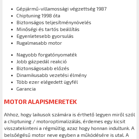
Gépjármű-villamossági végzettség 1987
Chiptuning 1998 óta
Biztonságos teljesítménynövelés
Minőségi és tartós beállítás
Egyenletesebb gyorsulás
Rugalmasabb motor
Nagyobb forgatónyomaték
Jobb gázpedál reakció
Biztonságosabb előzés
Dinamikusabb vezetési élmény
Több ezer elégedett ügyfél
Garancia
MOTOR ALAPISMERETEK
Ahhoz, hogy laikusok számára is érthető legyen miről szól
a chiptuning / motoroptimalizálás, érdemes egy kicsit
visszatekinteni a régmúltig, azaz hogy honnan indultunk. A
belsőégésű motor neve egyben a működésére is utal. A