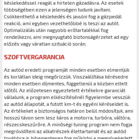
késlekedéssel reagál a hirtelen gázadásra. Az esetek
többségében ezen a jelenségen tudunk javítani.
Csökkenthető a késlekedés és javulni fog a gázpedál
reakció, ami egyben vezethetőbbé is teszi az autót.
Optimalizálás után nagyobb erőtartalékkal fog
rendelkezni, ami megnyugtató biztonságérzetet ad egy
előzés vagy váratlan szituáció során.
SZOFTVERGARANCIA
Az autód eredeti programját minden esetben elmentjük
és korlátlan ideig megőrizzük. Visszaállítása kérésedre
minden esetben díjmentes, függetlenül a közben eltelt
időtől. Az előzetesen egyeztetett értékekre garanciát
vállalunk, a program elkészítésénél figyelembe vesszük
az autód állapotát, a futott km-t és egyéni kéréseidet is.
Az értékeket a biztonságos határon belül módosítjuk, ami
hosszú távon sem lesz káros a motorra, turbóra, váltóra,
részecskeszűrőre. A minőségi tuning program nem fogja
megrövidíteni az alkatrészek élettartamát és az autód
továbbra is hibamentesen fog működni a megnövekedett