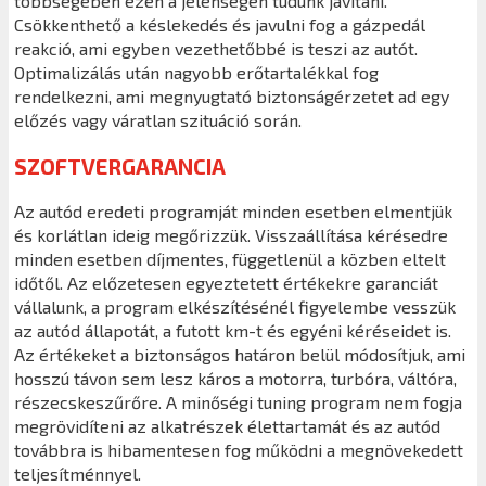
többségében ezen a jelenségen tudunk javítani.
Csökkenthető a késlekedés és javulni fog a gázpedál
reakció, ami egyben vezethetőbbé is teszi az autót.
Optimalizálás után nagyobb erőtartalékkal fog
rendelkezni, ami megnyugtató biztonságérzetet ad egy
előzés vagy váratlan szituáció során.
SZOFTVERGARANCIA
Az autód eredeti programját minden esetben elmentjük
és korlátlan ideig megőrizzük. Visszaállítása kérésedre
minden esetben díjmentes, függetlenül a közben eltelt
időtől. Az előzetesen egyeztetett értékekre garanciát
vállalunk, a program elkészítésénél figyelembe vesszük
az autód állapotát, a futott km-t és egyéni kéréseidet is.
Az értékeket a biztonságos határon belül módosítjuk, ami
hosszú távon sem lesz káros a motorra, turbóra, váltóra,
részecskeszűrőre. A minőségi tuning program nem fogja
megrövidíteni az alkatrészek élettartamát és az autód
továbbra is hibamentesen fog működni a megnövekedett
teljesítménnyel.