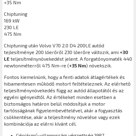
+35 Nm
Chiptuning
169 kW
230 LE
475 Nm
Chiptuning után
Volvo V70 2.0 D4 200LE
autód
tejlesítménye 200 lóerőről 230 lóerőre változik, ami
+30
LE
teljesítménynövekedést jelent. A forgatónyomaték 440
newtonméterről 475 Nm-re (
+35 Nm
) növekszik.
Fontos kiemelnünk, hogy a fenti adatok átlagértékek és
hibamentesen működő motort feltételeznek. Az elérhető
teljesítménynövekedés függ az autód állapotától és az
egyéni igényeidtől. Az értékeket minden esetben a
biztonságos határon belül módosítjuk a motor
tartósságának figyelembevételével, akár a fogyasztás
csökkentése, akár a teljesítmény növelése vagy ezek
kombinációja az elérni kívánt cél.
Gépjármű-villamossági végzettség 1987