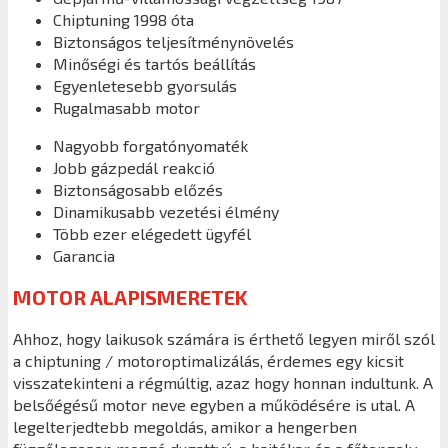
Chiptuning 1998 óta
Biztonságos teljesítménynövelés
Minőségi és tartós beállítás
Egyenletesebb gyorsulás
Rugalmasabb motor
Nagyobb forgatónyomaték
Jobb gázpedál reakció
Biztonságosabb előzés
Dinamikusabb vezetési élmény
Több ezer elégedett ügyfél
Garancia
MOTOR ALAPISMERETEK
Ahhoz, hogy laikusok számára is érthető legyen miről szól
a chiptuning / motoroptimalizálás, érdemes egy kicsit
visszatekinteni a régmúltig, azaz hogy honnan indultunk. A
belsőégésű motor neve egyben a működésére is utal. A
legelterjedtebb megoldás, amikor a hengerben