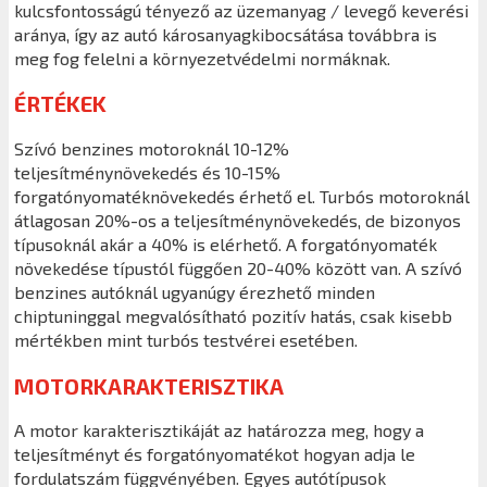
kulcsfontosságú tényező az üzemanyag / levegő keverési
aránya, így az autó károsanyagkibocsátása továbbra is
meg fog felelni a környezetvédelmi normáknak.
ÉRTÉKEK
Szívó benzines motoroknál 10-12%
teljesítménynövekedés és 10-15%
forgatónyomatéknövekedés érhető el. Turbós motoroknál
átlagosan 20%-os a teljesítménynövekedés, de bizonyos
típusoknál akár a 40% is elérhető. A forgatónyomaték
növekedése típustól függően 20-40% között van. A szívó
benzines autóknál ugyanúgy érezhető minden
chiptuninggal megvalósítható pozitív hatás, csak kisebb
mértékben mint turbós testvérei esetében.
MOTORKARAKTERISZTIKA
A motor karakterisztikáját az határozza meg, hogy a
teljesítményt és forgatónyomatékot hogyan adja le
fordulatszám függvényében. Egyes autótípusok