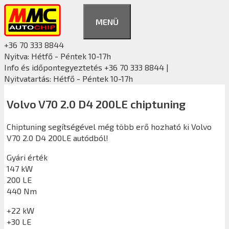
Kilépés
a
MENÜ
tartalomba
+36 70 333 8844
Nyitva: Hétfő - Péntek 10-17h
Info és időpontegyeztetés +36 70 333 8844 |
Nyitvatartás: Hétfő - Péntek 10-17h
Volvo V70 2.0 D4 200LE chiptuning
Chiptuning segítségével még több erő hozható ki Volvo
V70 2.0 D4 200LE autódból!
Gyári érték
147 kW
200 LE
440 Nm
+22 kW
+30 LE