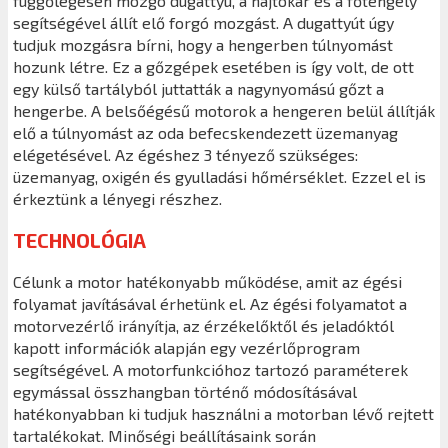
függőlegesen mozgó dugattyú, a hajtókar és a főtengely
segítségével állít elő forgó mozgást. A dugattyút úgy
tudjuk mozgásra bírni, hogy a hengerben túlnyomást
hozunk létre. Ez a gőzgépek esetében is így volt, de ott
egy külső tartályból juttatták a nagynyomású gőzt a
hengerbe. A belsőégésű motorok a hengeren belül állítják
elő a túlnyomást az oda befecskendezett üzemanyag
elégetésével. Az égéshez 3 tényező szükséges:
üzemanyag, oxigén és gyulladási hőmérséklet. Ezzel el is
érkeztünk a lényegi részhez.
TECHNOLÓGIA
Célunk a motor hatékonyabb működése, amit az égési
folyamat javításával érhetünk el. Az égési folyamatot a
motorvezérlő irányítja, az érzékelőktől és jeladóktól
kapott információk alapján egy vezérlőprogram
segítségével. A motorfunkcióhoz tartozó paraméterek
egymással összhangban történő módosításával
hatékonyabban ki tudjuk használni a motorban lévő rejtett
tartalékokat. Minőségi beállításaink során