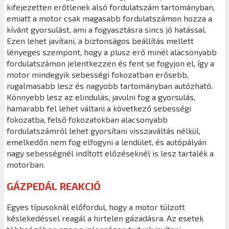
kifejezetten erőtlenek alsó fordulatszám tartományban,
emiatt a motor csak magasabb fordulatszámon hozza a
kívánt gyorsulást, ami a fogyasztásra sincs jó hatással.
Ezen lehet javítani, a biztonságos beállítás mellett
lényeges szempont, hogy a plusz erő minél alacsonyabb
fordulatszámon jelentkezzen és fent se fogyjon el, így a
motor mindegyik sebességi fokozatban erősebb,
rugalmasabb lesz és nagyobb tartományban autózható.
Könnyebb lesz az elindulás, javulni fog a gyorsulás,
hamarabb fel lehet váltani a következő sebességi
fokozatba, felső fokozatokban alacsonyabb
fordulatszámról lehet gyorsítani visszaváltás nélkül,
emelkedőn nem fog elfogyni a lendület, és autópályán
nagy sebességnél indított előzéseknél is lesz tartalék a
motorban.
GÁZPEDÁL REAKCIÓ
Egyes típusoknál előfordul, hogy a motor túlzott
késlekedéssel reagál a hirtelen gázadásra. Az esetek