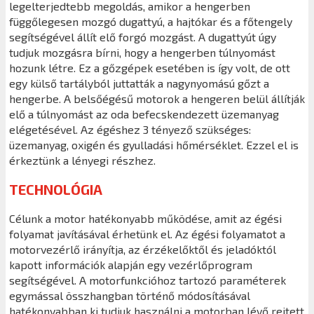
legelterjedtebb megoldás, amikor a hengerben
függőlegesen mozgó dugattyú, a hajtókar és a főtengely
segítségével állít elő forgó mozgást. A dugattyút úgy
tudjuk mozgásra bírni, hogy a hengerben túlnyomást
hozunk létre. Ez a gőzgépek esetében is így volt, de ott
egy külső tartályból juttatták a nagynyomású gőzt a
hengerbe. A belsőégésű motorok a hengeren belül állítják
elő a túlnyomást az oda befecskendezett üzemanyag
elégetésével. Az égéshez 3 tényező szükséges:
üzemanyag, oxigén és gyulladási hőmérséklet. Ezzel el is
érkeztünk a lényegi részhez.
TECHNOLÓGIA
Célunk a motor hatékonyabb működése, amit az égési
folyamat javításával érhetünk el. Az égési folyamatot a
motorvezérlő irányítja, az érzékelőktől és jeladóktól
kapott információk alapján egy vezérlőprogram
segítségével. A motorfunkcióhoz tartozó paraméterek
egymással összhangban történő módosításával
hatékonyabban ki tudjuk használni a motorban lévő rejtett