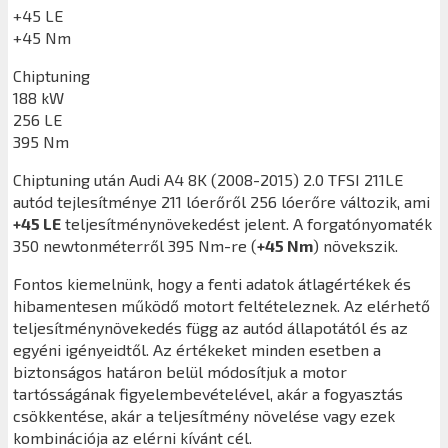
+45 LE
+45 Nm
Chiptuning
188 kW
256 LE
395 Nm
Chiptuning után
Audi A4 8K (2008-2015) 2.0 TFSI 211LE
autód tejlesítménye 211 lóerőről 256 lóerőre változik, ami
+45 LE
teljesítménynövekedést jelent. A forgatónyomaték
350 newtonméterről 395 Nm-re (
+45 Nm
) növekszik.
Fontos kiemelnünk, hogy a fenti adatok átlagértékek és
hibamentesen működő motort feltételeznek. Az elérhető
teljesítménynövekedés függ az autód állapotától és az
egyéni igényeidtől. Az értékeket minden esetben a
biztonságos határon belül módosítjuk a motor
tartósságának figyelembevételével, akár a fogyasztás
csökkentése, akár a teljesítmény növelése vagy ezek
kombinációja az elérni kívánt cél.