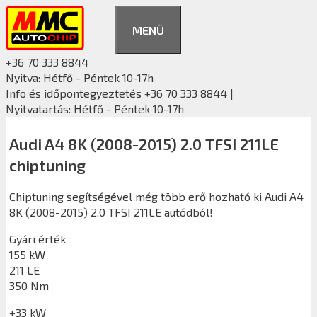
Kilépés
a
MENÜ
tartalomba
+36 70 333 8844
Nyitva: Hétfő - Péntek 10-17h
Info és időpontegyeztetés +36 70 333 8844 |
Nyitvatartás: Hétfő - Péntek 10-17h
Audi A4 8K (2008-2015) 2.0 TFSI 211LE
chiptuning
Chiptuning segítségével még több erő hozható ki Audi A4
8K (2008-2015) 2.0 TFSI 211LE autódból!
Gyári érték
155 kW
211 LE
350 Nm
+33 kW