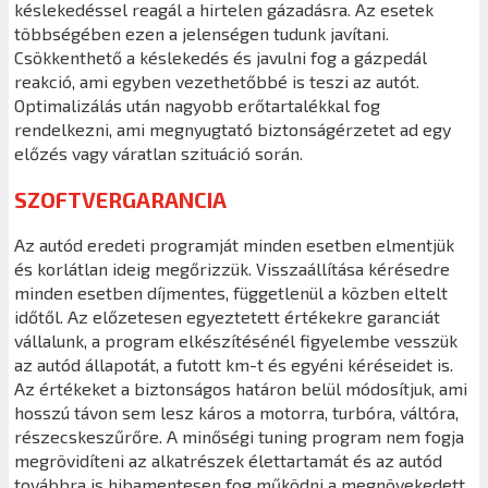
késlekedéssel reagál a hirtelen gázadásra. Az esetek
többségében ezen a jelenségen tudunk javítani.
Csökkenthető a késlekedés és javulni fog a gázpedál
reakció, ami egyben vezethetőbbé is teszi az autót.
Optimalizálás után nagyobb erőtartalékkal fog
rendelkezni, ami megnyugtató biztonságérzetet ad egy
előzés vagy váratlan szituáció során.
SZOFTVERGARANCIA
Az autód eredeti programját minden esetben elmentjük
és korlátlan ideig megőrizzük. Visszaállítása kérésedre
minden esetben díjmentes, függetlenül a közben eltelt
időtől. Az előzetesen egyeztetett értékekre garanciát
vállalunk, a program elkészítésénél figyelembe vesszük
az autód állapotát, a futott km-t és egyéni kéréseidet is.
Az értékeket a biztonságos határon belül módosítjuk, ami
hosszú távon sem lesz káros a motorra, turbóra, váltóra,
részecskeszűrőre. A minőségi tuning program nem fogja
megrövidíteni az alkatrészek élettartamát és az autód
továbbra is hibamentesen fog működni a megnövekedett