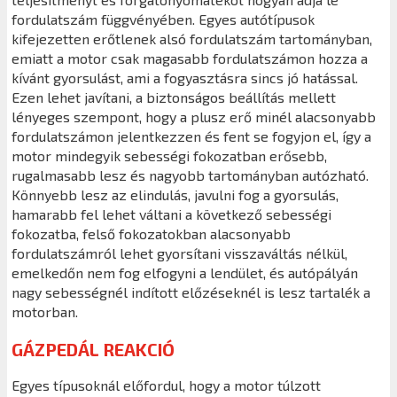
fordulatszám függvényében. Egyes autótípusok
kifejezetten erőtlenek alsó fordulatszám tartományban,
emiatt a motor csak magasabb fordulatszámon hozza a
kívánt gyorsulást, ami a fogyasztásra sincs jó hatással.
Ezen lehet javítani, a biztonságos beállítás mellett
lényeges szempont, hogy a plusz erő minél alacsonyabb
fordulatszámon jelentkezzen és fent se fogyjon el, így a
motor mindegyik sebességi fokozatban erősebb,
rugalmasabb lesz és nagyobb tartományban autózható.
Könnyebb lesz az elindulás, javulni fog a gyorsulás,
hamarabb fel lehet váltani a következő sebességi
fokozatba, felső fokozatokban alacsonyabb
fordulatszámról lehet gyorsítani visszaváltás nélkül,
emelkedőn nem fog elfogyni a lendület, és autópályán
nagy sebességnél indított előzéseknél is lesz tartalék a
motorban.
GÁZPEDÁL REAKCIÓ
Egyes típusoknál előfordul, hogy a motor túlzott