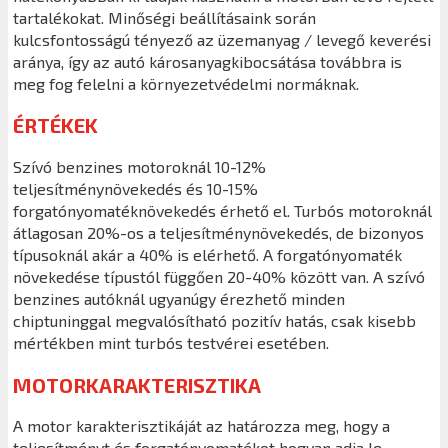
tartalékokat. Minőségi beállításaink során
kulcsfontosságú tényező az üzemanyag / levegő keverési
aránya, így az autó károsanyagkibocsátása továbbra is
meg fog felelni a környezetvédelmi normáknak.
ÉRTÉKEK
Szívó benzines motoroknál 10-12%
teljesítménynövekedés és 10-15%
forgatónyomatéknövekedés érhető el. Turbós motoroknál
átlagosan 20%-os a teljesítménynövekedés, de bizonyos
típusoknál akár a 40% is elérhető. A forgatónyomaték
növekedése típustól függően 20-40% között van. A szívó
benzines autóknál ugyanúgy érezhető minden
chiptuninggal megvalósítható pozitív hatás, csak kisebb
mértékben mint turbós testvérei esetében.
MOTORKARAKTERISZTIKA
A motor karakterisztikáját az határozza meg, hogy a
teljesítményt és forgatónyomatékot hogyan adja le