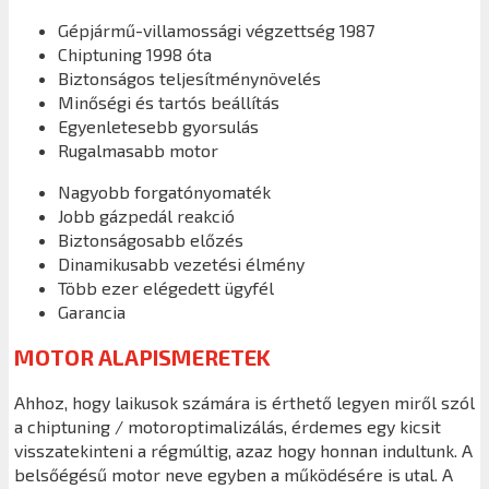
Gépjármű-villamossági végzettség 1987
Chiptuning 1998 óta
Biztonságos teljesítménynövelés
Minőségi és tartós beállítás
Egyenletesebb gyorsulás
Rugalmasabb motor
Nagyobb forgatónyomaték
Jobb gázpedál reakció
Biztonságosabb előzés
Dinamikusabb vezetési élmény
Több ezer elégedett ügyfél
Garancia
MOTOR ALAPISMERETEK
Ahhoz, hogy laikusok számára is érthető legyen miről szól
a chiptuning / motoroptimalizálás, érdemes egy kicsit
visszatekinteni a régmúltig, azaz hogy honnan indultunk. A
belsőégésű motor neve egyben a működésére is utal. A