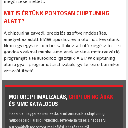
megőrzése mellett.
MIT IS ÉRTÜNK PONTOSAN CHIPTUNING
ALATT?
A chiptuning egyedi, precíziós szoftvermódosítás,
amelyet az adott BMW típushoz és motorhoz készítünk.
Nem egy egyszerűen becsatlakoztatható kiegészítő – ez
gondos szakmai munka, amelynek során a motorvezérlő
programját a te autódhoz igazítjuk. A BMW chiptuning
után a gyári programot archiváljuk, így kérésre bármikor
visszaállítható.
MOTOROPTIMALIZÁLÁS,
CHIPTUNING ÁRAK
ÉS MMC KATALÓGUS
Hasznos magyar és nemzetközi információk a chiptuning
működéséről, árairól, videóiról, referenciáiról és a népszerű
autómárkák motoroptimalizálási lehetőségeiről.