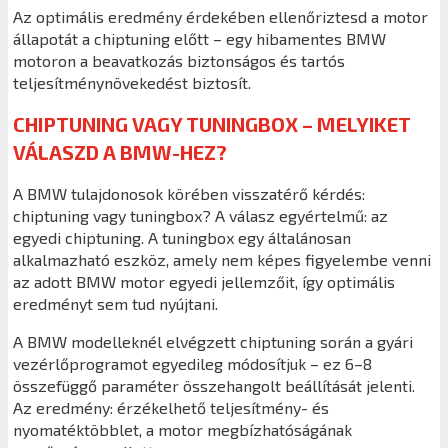
Az optimális eredmény érdekében ellenőriztesd a motor
állapotát a chiptuning előtt – egy hibamentes BMW
motoron a beavatkozás biztonságos és tartós
teljesítménynövekedést biztosít.
CHIPTUNING VAGY TUNINGBOX – MELYIKET
VÁLASZD A BMW-HEZ?
A BMW tulajdonosok körében visszatérő kérdés:
chiptuning vagy tuningbox? A válasz egyértelmű: az
egyedi chiptuning. A tuningbox egy általánosan
alkalmazható eszköz, amely nem képes figyelembe venni
az adott BMW motor egyedi jellemzőit, így optimális
eredményt sem tud nyújtani.
A BMW modelleknél elvégzett chiptuning során a gyári
vezérlőprogramot egyedileg módosítjuk – ez 6–8
összefüggő paraméter összehangolt beállítását jelenti.
Az eredmény: érzékelhető teljesítmény- és
nyomatéktöbblet, a motor megbízhatóságának