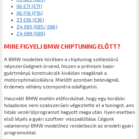
X6 E71 (E71)
X6 F16 (F16)
Z3 E36 (E36)
Z4 E85 (E85/ E86)
Z4 E89 (E89)
MIRE FIGYELJ BMW CHIPTUNING ELŐTT?
A BMW modellek körében a chiptuning széleskörű
népszerűségnek örvend, hiszen a prémium bajor
gyártmányú konstrukciók kiválóan reagálnak a
motoroptimalizálásra. Mielőtt azonban belevágnál,
érdemes néhány szempontra odafigyelni.
Használt BMW esetén előfordulhat, hogy egy korábbi
tulajdonos nem szakszerűen végeztette el a tuningot, ami
hibás vezérlőprogramot hagyott maga után. Ilyen esetben
első lépés a gyári szoftver visszaállítása. Cégünk
valamennyi BMW modellhez rendelkezik az eredeti gyári
programokkal.