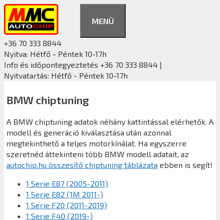
Kilépés
a
MENÜ
tartalomba
+36 70 333 8844
Nyitva: Hétfő - Péntek 10-17h
Info és időpontegyeztetés +36 70 333 8844 |
Nyitvatartás: Hétfő - Péntek 10-17h
BMW chiptuning
A BMW chiptuning adatok néhány kattintással elérhetők. A
modell és generáció kiválasztása után azonnal
megtekinthető a teljes motorkínálat. Ha egyszerre
szeretnéd áttekinteni több BMW modell adatait, az
autochip.hu összesítő chiptuning táblázata
ebben is segít!
1 Serie E87 (2005-2011)
1 Serie E82 (1M 2011-)
1 Serie F20 (2011-2019)
1 Serie F40 (2019-)