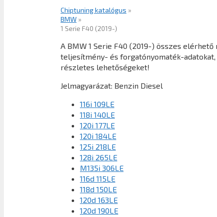
Chiptuning katalógus
»
BMW
»
1 Serie F40 (2019-)
A BMW 1 Serie F40 (2019-) összes elérhető 
teljesítmény- és forgatónyomaték-adatokat, 
részletes lehetőségeket!
Jelmagyarázat:
Benzin
Diesel
116i 109LE
118i 140LE
120i 177LE
120i 184LE
125i 218LE
128i 265LE
M135i 306LE
116d 115LE
118d 150LE
120d 163LE
120d 190LE