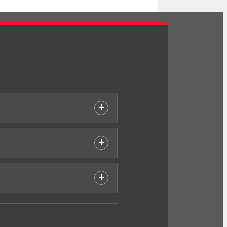
+
+
+