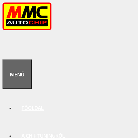
Kilépés
a
tartalomba
MENÜ
FŐOLDAL
A CHIPTUNINGRÓL