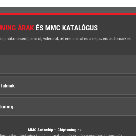
UNING ÁRAK
ÉS MMC KATALÓGUS
 működéséről, árairól, videóiról, referenciáiról és a népszerű autómárkák
rtalmak
tuning
MMC Autochip – Chiptuning.hu
imalizálás, chiptuning katalógus, árak, videók és márkaspecifikus információk.