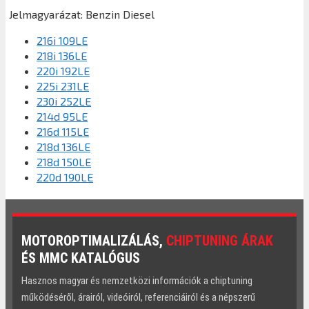
Jelmagyarázat:
Benzin
Diesel
216i 109LE
218i 136LE
220i 192LE
225i 231LE
230i 252LE
214d 95LE
216d 115LE
218d 136LE
218d 150LE
220d 190LE
MOTOROPTIMALIZÁLÁS,
CHIPTUNING ÁRAK
ÉS MMC KATALÓGUS
Hasznos magyar és nemzetközi információk a chiptuning
működéséről, árairól, videóiról, referenciáiról és a népszerű