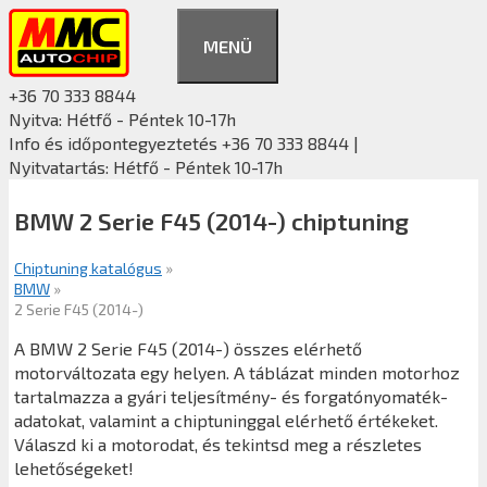
Kilépés
a
MENÜ
tartalomba
+36 70 333 8844
Nyitva: Hétfő - Péntek 10-17h
Info és időpontegyeztetés +36 70 333 8844 |
Nyitvatartás: Hétfő - Péntek 10-17h
BMW 2 Serie F45 (2014-) chiptuning
Chiptuning katalógus
»
BMW
»
2 Serie F45 (2014-)
A BMW 2 Serie F45 (2014-) összes elérhető
motorváltozata egy helyen. A táblázat minden motorhoz
tartalmazza a gyári teljesítmény- és forgatónyomaték-
adatokat, valamint a chiptuninggal elérhető értékeket.
Válaszd ki a motorodat, és tekintsd meg a részletes
lehetőségeket!