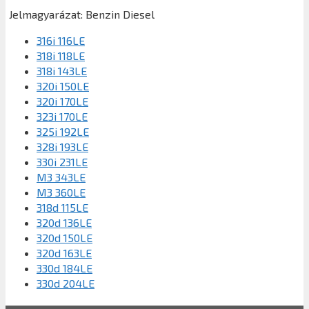
Jelmagyarázat:
Benzin
Diesel
316i 116LE
318i 118LE
318i 143LE
320i 150LE
320i 170LE
323i 170LE
325i 192LE
328i 193LE
330i 231LE
M3 343LE
M3 360LE
318d 115LE
320d 136LE
320d 150LE
320d 163LE
330d 184LE
330d 204LE