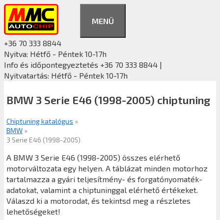
Kilépés
a
MENÜ
tartalomba
+36 70 333 8844
Nyitva: Hétfő - Péntek 10-17h
Info és időpontegyeztetés +36 70 333 8844 |
Nyitvatartás: Hétfő - Péntek 10-17h
BMW 3 Serie E46 (1998-2005) chiptuning
Chiptuning katalógus
»
BMW
»
3 Serie E46 (1998-2005)
A BMW 3 Serie E46 (1998-2005) összes elérhető
motorváltozata egy helyen. A táblázat minden motorhoz
tartalmazza a gyári teljesítmény- és forgatónyomaték-
adatokat, valamint a chiptuninggal elérhető értékeket.
Válaszd ki a motorodat, és tekintsd meg a részletes
lehetőségeket!