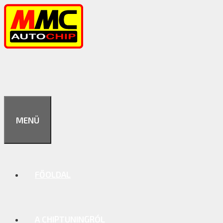
Kilépés
a
tartalomba
MENÜ
FŐOLDAL
A CHIPTUNINGRÓL