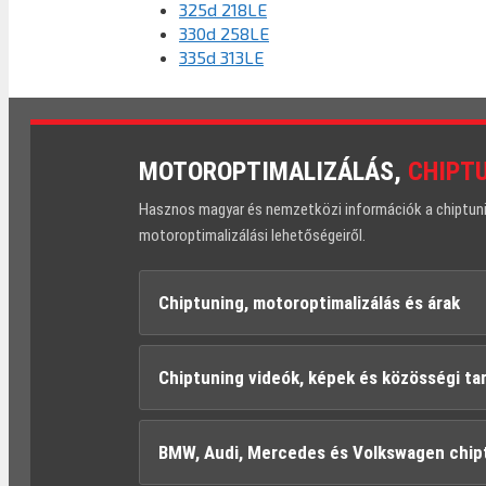
325d 218LE
330d 258LE
335d 313LE
MOTOROPTIMALIZÁLÁS,
CHIPT
Hasznos magyar és nemzetközi információk a chiptuning
motoroptimalizálási lehetőségeiről.
Chiptuning, motoroptimalizálás és árak
Chiptuning videók, képek és közösségi ta
BMW, Audi, Mercedes és Volkswagen chip