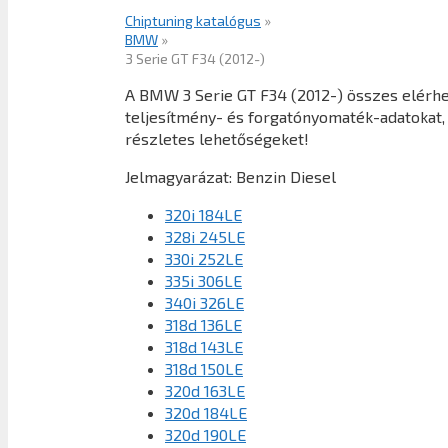
Chiptuning katalógus
»
BMW
»
3 Serie GT F34 (2012-)
A BMW 3 Serie GT F34 (2012-) összes elérhe
teljesítmény- és forgatónyomaték-adatokat, 
részletes lehetőségeket!
Jelmagyarázat:
Benzin
Diesel
320i 184LE
328i 245LE
330i 252LE
335i 306LE
340i 326LE
318d 136LE
318d 143LE
318d 150LE
320d 163LE
320d 184LE
320d 190LE