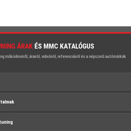
UNING ÁRAK
ÉS MMC KATALÓGUS
 működéséről, árairól, videóiról, referenciáiról és a népszerű autómárkák
rtalmak
tuning