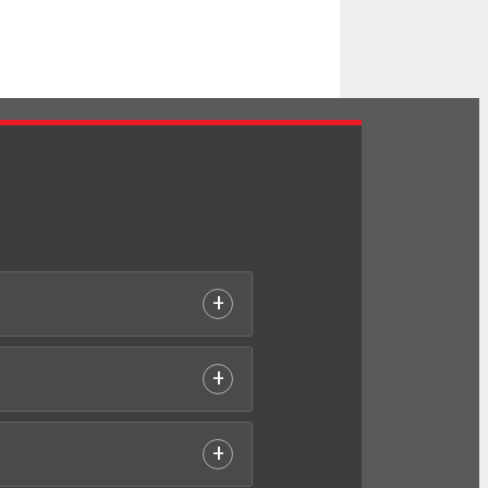
+
+
+