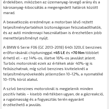
érdekében, miközben az üzemanyag-levegő arány és a
károsanyag-kibocsátás a megengedett határok között
marad.
A beavatkozás eredménye: a motorban lévő rejtett
teljesítménytartalékok biztonságosan felszabadíthatók,
és az autó mindennapi használatban is érezhetően jobb
menetteljesítményt nyújt.
A BMW 6 Serie F06 (GC 2013-2018) 640i 320LE benzines
erőforrásánál chiptuninggal
+45 LE
és
+70 Nm
többlet
érhető el – ez 14%-os, illetve 16%-os javulást jelent.
Turbós motoroknál ezek az értékek akár 40%-ig is
felkúszhatnak, míg szívó benzines kiviteleknél a
teljesítménynövekedés jellemzően 10–12%, a nyomatéké
10–15% körül alakul.
A szívó benzines motoroknál is megjelenik minden
pozitív hatás – kisebb mértékben ugyan, de a gázreakció,
a rugalmasság és a fogyasztás terén egyaránt
érzékelhető a javulás.