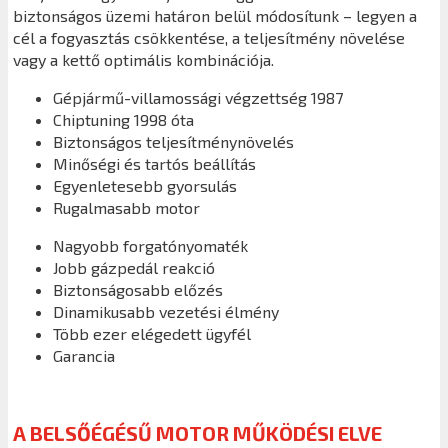
biztonságos üzemi határon belül módosítunk – legyen a
cél a fogyasztás csökkentése, a teljesítmény növelése
vagy a kettő optimális kombinációja.
Gépjármű-villamossági végzettség 1987
Chiptuning 1998 óta
Biztonságos teljesítménynövelés
Minőségi és tartós beállítás
Egyenletesebb gyorsulás
Rugalmasabb motor
Nagyobb forgatónyomaték
Jobb gázpedál reakció
Biztonságosabb előzés
Dinamikusabb vezetési élmény
Több ezer elégedett ügyfél
Garancia
A BELSŐÉGÉSŰ MOTOR MŰKÖDÉSI ELVE