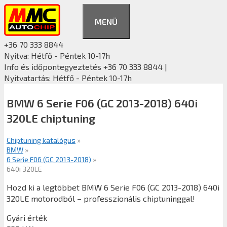
Kilépés
a
MENÜ
tartalomba
+36 70 333 8844
Nyitva: Hétfő - Péntek 10-17h
Info és időpontegyeztetés +36 70 333 8844 |
Nyitvatartás: Hétfő - Péntek 10-17h
BMW 6 Serie F06 (GC 2013-2018) 640i
320LE chiptuning
Chiptuning katalógus
»
BMW
»
6 Serie F06 (GC 2013-2018)
»
640i 320LE
Hozd ki a legtöbbet BMW 6 Serie F06 (GC 2013-2018) 640i
320LE motorodból – professzionális chiptuninggal!
Gyári érték