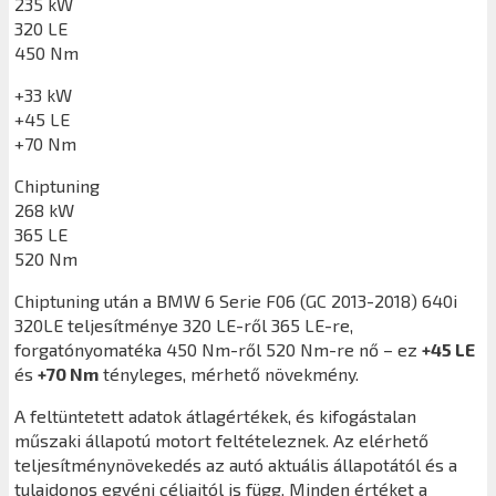
235 kW
320 LE
450 Nm
+33 kW
+45 LE
+70 Nm
Chiptuning
268 kW
365 LE
520 Nm
Chiptuning után a
BMW 6 Serie F06 (GC 2013-2018) 640i
320LE
teljesítménye 320 LE-ről 365 LE-re,
forgatónyomatéka 450 Nm-ről 520 Nm-re nő – ez
+45 LE
és
+70 Nm
tényleges, mérhető növekmény.
A feltüntetett adatok átlagértékek, és kifogástalan
műszaki állapotú motort feltételeznek. Az elérhető
teljesítménynövekedés az autó aktuális állapotától és a
tulajdonos egyéni céljaitól is függ. Minden értéket a