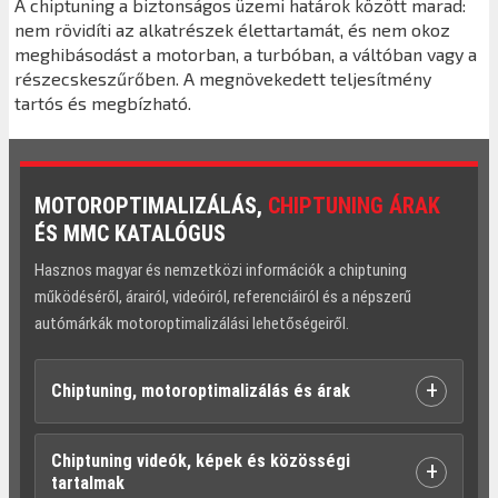
A chiptuning a biztonságos üzemi határok között marad:
nem rövidíti az alkatrészek élettartamát, és nem okoz
meghibásodást a motorban, a turbóban, a váltóban vagy a
részecskeszűrőben. A megnövekedett teljesítmény
tartós és megbízható.
MOTOROPTIMALIZÁLÁS,
CHIPTUNING ÁRAK
ÉS MMC KATALÓGUS
Hasznos magyar és nemzetközi információk a chiptuning
működéséről, árairól, videóiról, referenciáiról és a népszerű
autómárkák motoroptimalizálási lehetőségeiről.
+
Chiptuning, motoroptimalizálás és árak
Chiptuning videók, képek és közösségi
+
tartalmak