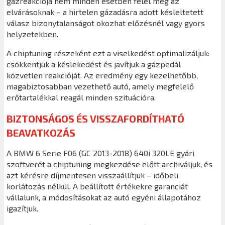
gázreakciója nem minden esetben felel meg az
elvárásoknak – a hirtelen gázadásra adott késleltetett
válasz bizonytalanságot okozhat előzésnél vagy gyors
helyzetekben.
A chiptuning részeként ezt a viselkedést optimalizáljuk:
csökkentjük a késlekedést és javítjuk a gázpedál
közvetlen reakcióját. Az eredmény egy kezelhetőbb,
magabiztosabban vezethető autó, amely megfelelő
erőtartalékkal reagál minden szituációra.
BIZTONSÁGOS ÉS VISSZAFORDÍTHATÓ
BEAVATKOZÁS
A BMW 6 Serie F06 (GC 2013-2018) 640i 320LE gyári
szoftverét a chiptuning megkezdése előtt archiváljuk, és
azt kérésre díjmentesen visszaállítjuk – időbeli
korlátozás nélkül. A beállított értékekre garanciát
vállalunk, a módosításokat az autó egyéni állapotához
igazítjuk.