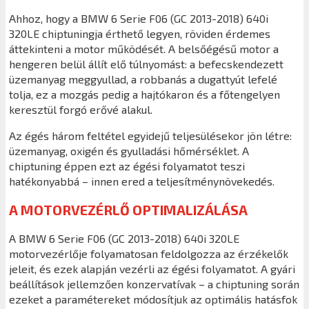
Ahhoz, hogy a BMW 6 Serie F06 (GC 2013-2018) 640i
320LE chiptuningja érthető legyen, röviden érdemes
áttekinteni a motor működését. A belsőégésű motor a
hengeren belül állít elő túlnyomást: a befecskendezett
üzemanyag meggyullad, a robbanás a dugattyút lefelé
tolja, ez a mozgás pedig a hajtókaron és a főtengelyen
keresztül forgó erővé alakul.
Az égés három feltétel egyidejű teljesülésekor jön létre:
üzemanyag, oxigén és gyulladási hőmérséklet. A
chiptuning éppen ezt az égési folyamatot teszi
hatékonyabbá – innen ered a teljesítménynövekedés.
A MOTORVEZÉRLŐ OPTIMALIZÁLÁSA
A BMW 6 Serie F06 (GC 2013-2018) 640i 320LE
motorvezérlője folyamatosan feldolgozza az érzékelők
jeleit, és ezek alapján vezérli az égési folyamatot. A gyári
beállítások jellemzően konzervatívak – a chiptuning során
ezeket a paramétereket módosítjuk az optimális hatásfok