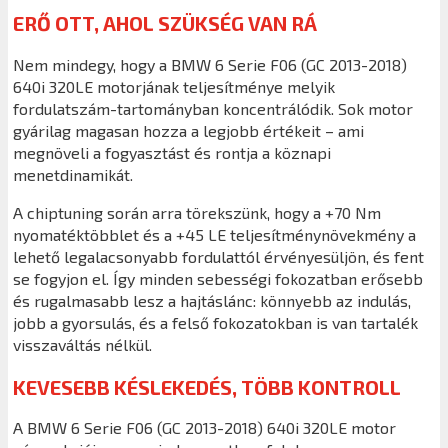
ERŐ OTT, AHOL SZÜKSÉG VAN RÁ
Nem mindegy, hogy a BMW 6 Serie F06 (GC 2013-2018)
640i 320LE motorjának teljesítménye melyik
fordulatszám-tartományban koncentrálódik. Sok motor
gyárilag magasan hozza a legjobb értékeit – ami
megnöveli a fogyasztást és rontja a köznapi
menetdinamikát.
A chiptuning során arra törekszünk, hogy a +70 Nm
nyomatéktöbblet és a +45 LE teljesítménynövekmény a
lehető legalacsonyabb fordulattól érvényesüljön, és fent
se fogyjon el. Így minden sebességi fokozatban erősebb
és rugalmasabb lesz a hajtáslánc: könnyebb az indulás,
jobb a gyorsulás, és a felső fokozatokban is van tartalék
visszaváltás nélkül.
KEVESEBB KÉSLEKEDÉS, TÖBB KONTROLL
A BMW 6 Serie F06 (GC 2013-2018) 640i 320LE motor