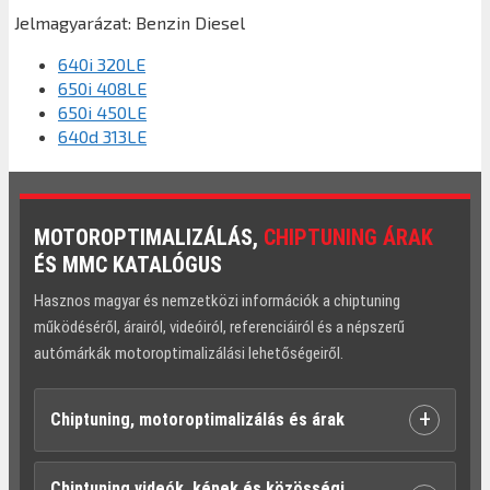
Jelmagyarázat:
Benzin
Diesel
640i 320LE
650i 408LE
650i 450LE
640d 313LE
MOTOROPTIMALIZÁLÁS,
CHIPTUNING ÁRAK
ÉS MMC KATALÓGUS
Hasznos magyar és nemzetközi információk a chiptuning
működéséről, árairól, videóiról, referenciáiról és a népszerű
autómárkák motoroptimalizálási lehetőségeiről.
+
Chiptuning, motoroptimalizálás és árak
Chiptuning videók, képek és közösségi