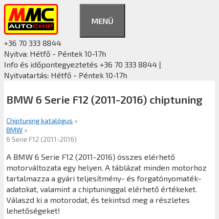
Kilépés
a
MENÜ
tartalomba
+36 70 333 8844
Nyitva: Hétfő - Péntek 10-17h
Info és időpontegyeztetés +36 70 333 8844 |
Nyitvatartás: Hétfő - Péntek 10-17h
BMW 6 Serie F12 (2011-2016) chiptuning
Chiptuning katalógus
»
BMW
»
6 Serie F12 (2011-2016)
A BMW 6 Serie F12 (2011-2016) összes elérhető
motorváltozata egy helyen. A táblázat minden motorhoz
tartalmazza a gyári teljesítmény- és forgatónyomaték-
adatokat, valamint a chiptuninggal elérhető értékeket.
Válaszd ki a motorodat, és tekintsd meg a részletes
lehetőségeket!