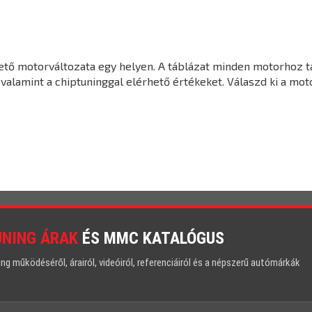
ető motorváltozata egy helyen. A táblázat minden motorhoz t
valamint a chiptuninggal elérhető értékeket. Válaszd ki a mot
UNING ÁRAK
ÉS MMC KATALÓGUS
 működéséről, árairól, videóiról, referenciáiról és a népszerű autómárkák