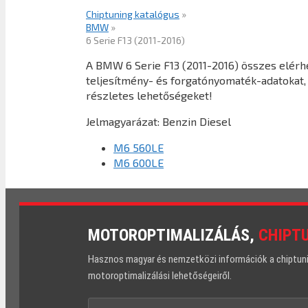
Chiptuning katalógus
»
BMW
»
6 Serie F13 (2011-2016)
A BMW 6 Serie F13 (2011-2016) összes elérh
teljesítmény- és forgatónyomaték-adatokat, 
részletes lehetőségeket!
Jelmagyarázat:
Benzin
Diesel
M6 560LE
M6 600LE
MOTOROPTIMALIZÁLÁS,
CHIPT
Hasznos magyar és nemzetközi információk a chiptuning
motoroptimalizálási lehetőségeiről.