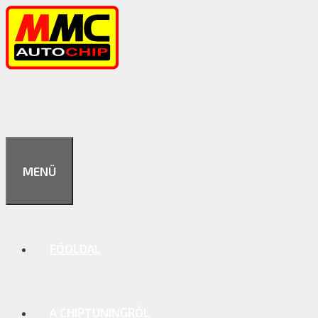
Kilépés
a
tartalomba
MENÜ
FŐOLDAL
A CHIPTUNINGRÓL