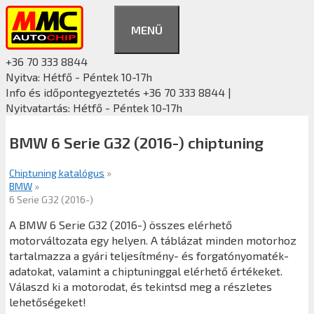
Kilépés
a
MENÜ
tartalomba
+36 70 333 8844
Nyitva: Hétfő - Péntek 10-17h
Info és időpontegyeztetés +36 70 333 8844 |
Nyitvatartás: Hétfő - Péntek 10-17h
BMW 6 Serie G32 (2016-) chiptuning
Chiptuning katalógus
»
BMW
»
6 Serie G32 (2016-)
A BMW 6 Serie G32 (2016-) összes elérhető
motorváltozata egy helyen. A táblázat minden motorhoz
tartalmazza a gyári teljesítmény- és forgatónyomaték-
adatokat, valamint a chiptuninggal elérhető értékeket.
Válaszd ki a motorodat, és tekintsd meg a részletes
lehetőségeket!