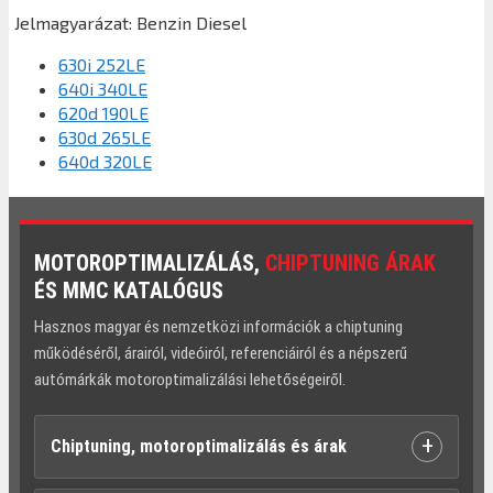
Jelmagyarázat:
Benzin
Diesel
630i 252LE
640i 340LE
620d 190LE
630d 265LE
640d 320LE
MOTOROPTIMALIZÁLÁS,
CHIPTUNING ÁRAK
ÉS MMC KATALÓGUS
Hasznos magyar és nemzetközi információk a chiptuning
működéséről, árairól, videóiról, referenciáiról és a népszerű
autómárkák motoroptimalizálási lehetőségeiről.
+
Chiptuning, motoroptimalizálás és árak