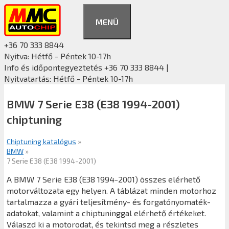
Kilépés
a
MENÜ
tartalomba
+36 70 333 8844
Nyitva: Hétfő - Péntek 10-17h
Info és időpontegyeztetés +36 70 333 8844 |
Nyitvatartás: Hétfő - Péntek 10-17h
BMW 7 Serie E38 (E38 1994-2001)
chiptuning
Chiptuning katalógus
»
BMW
»
7 Serie E38 (E38 1994-2001)
A BMW 7 Serie E38 (E38 1994-2001) összes elérhető
motorváltozata egy helyen. A táblázat minden motorhoz
tartalmazza a gyári teljesítmény- és forgatónyomaték-
adatokat, valamint a chiptuninggal elérhető értékeket.
Válaszd ki a motorodat, és tekintsd meg a részletes