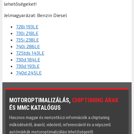
lehetőségeket!
Jelmagyarázat:
Benzin
Diesel
728i 193LE
730i 218LE
735i 238LE
740i 286LE
725tds 143LE
730d 184LE
730d 193LE
740d 245LE
MOTOROPTIMALIZÁLÁS,
CHIPTUNING ÁRAK
ÉS MMC KATALÓGUS
Hasznos magyar és nemzetközi információk a chiptuning
működéséről, árairól, videóiról, referenciáiról és a népszerű
autómárkák motoroptimalizálási lehetőségeiről.