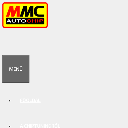
Kilépés
a
tartalomba
MENÜ
FŐOLDAL
A CHIPTUNINGRÓL