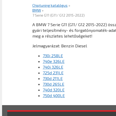
Chiptuning katalógus
»
BMW
»
7 Serie G11 (G11/ G12 2015-2022)
A BMW 7 Serie G11 (G11/ G12 2015-2022) öss
gyári teljesítmény- és forgatónyomaték-adato
meg a részletes lehetőségeket!
Jelmagyarázat:
Benzin
Diesel
730i 258LE
740e 326LE
740i 326LE
725d 231LE
730d 211LE
730d 265LE
740d 320LE
750d 400LE