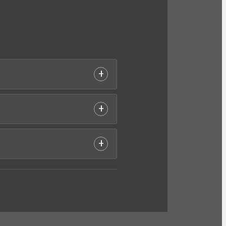
+
+
+