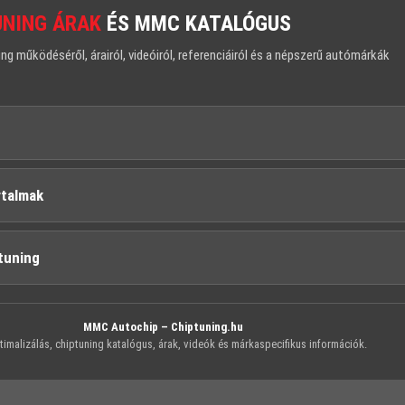
UNING ÁRAK
ÉS MMC KATALÓGUS
 működéséről, árairól, videóiról, referenciáiról és a népszerű autómárkák
rtalmak
tuning
MMC Autochip – Chiptuning.hu
imalizálás, chiptuning katalógus, árak, videók és márkaspecifikus információk.