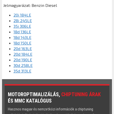
Jelmagyarázat:
Benzin
Diesel
20i 184LE
28i 245LE
35i 306LE
18d 136LE
18d 143LE
18d 150LE
20d 163LE
20d 184LE
20d 190LE
30d 258LE
35d 313LE
MOTOROPTIMALIZÁLÁS,
CHIPTUNING ÁRAK
ÉS MMC KATALÓGUS
Hasznos magyar és nemzetközi információk a chiptuning