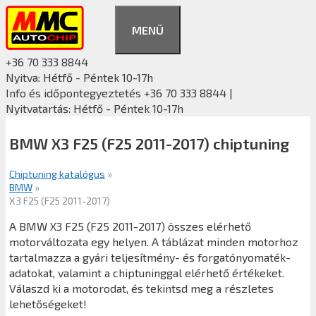
Kilépés
a
MENÜ
tartalomba
+36 70 333 8844
Nyitva: Hétfő - Péntek 10-17h
Info és időpontegyeztetés +36 70 333 8844 |
Nyitvatartás: Hétfő - Péntek 10-17h
BMW X3 F25 (F25 2011-2017) chiptuning
Chiptuning katalógus
»
BMW
»
X3 F25 (F25 2011-2017)
A BMW X3 F25 (F25 2011-2017) összes elérhető
motorváltozata egy helyen. A táblázat minden motorhoz
tartalmazza a gyári teljesítmény- és forgatónyomaték-
adatokat, valamint a chiptuninggal elérhető értékeket.
Válaszd ki a motorodat, és tekintsd meg a részletes
lehetőségeket!