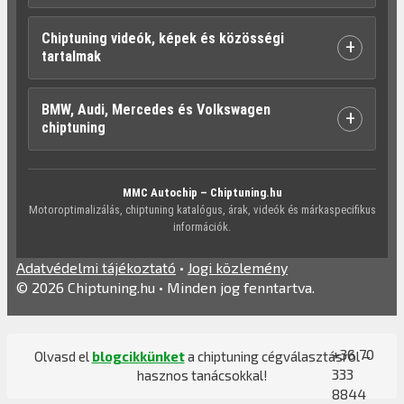
Chiptuning videók, képek és közösségi
+
tartalmak
BMW, Audi, Mercedes és Volkswagen
+
chiptuning
MMC Autochip – Chiptuning.hu
Motoroptimalizálás, chiptuning katalógus, árak, videók és márkaspecifikus
információk.
Adatvédelmi tájékoztató
•
Jogi közlemény
© 2026 Chiptuning.hu • Minden jog fenntartva.
+36 70
Olvasd el
blogcikkünket
a chiptuning cégválasztásról –
333
hasznos tanácsokkal!
8844