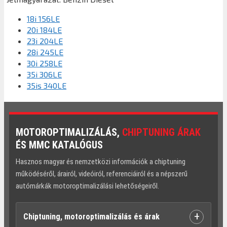
18i 156LE
20i 184LE
23i 204LE
28i 245LE
30i 258LE
35i 306LE
35is 340LE
MOTOROPTIMALIZÁLÁS,
CHIPTUNING ÁRAK
ÉS MMC KATALÓGUS
Hasznos magyar és nemzetközi információk a chiptuning
működéséről, árairól, videóiról, referenciáiról és a népszerű
autómárkák motoroptimalizálási lehetőségeiről.
+
Chiptuning, motoroptimalizálás és árak