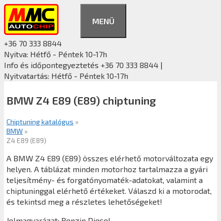
Kilépés
a
MENÜ
tartalomba
+36 70 333 8844
Nyitva: Hétfő - Péntek 10-17h
Info és időpontegyeztetés +36 70 333 8844 |
Nyitvatartás: Hétfő - Péntek 10-17h
BMW Z4 E89 (E89) chiptuning
Chiptuning katalógus
»
BMW
»
Z4 E89 (E89)
A BMW Z4 E89 (E89) összes elérhető motorváltozata egy
helyen. A táblázat minden motorhoz tartalmazza a gyári
teljesítmény- és forgatónyomaték-adatokat, valamint a
chiptuninggal elérhető értékeket. Válaszd ki a motorodat,
és tekintsd meg a részletes lehetőségeket!
Jelmagyarázat:
Benzin
Diesel