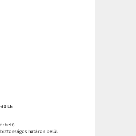
+30 LE
lérhető
 biztonságos határon belül