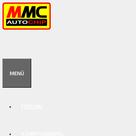
Kilépés
a
tartalomba
MENÜ
FŐOLDAL
A CHIPTUNINGRÓL