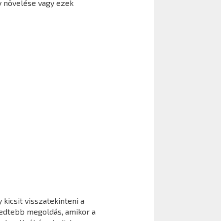
y növelése vagy ezek
kicsit visszatekinteni a
jedtebb megoldás, amikor a