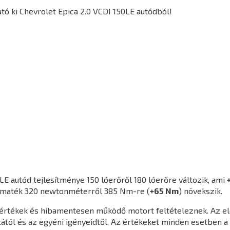
ó ki Chevrolet Epica 2.0 VCDI 150LE autódból!
0LE
autód tejlesítménye 150 lóerőről 180 lóerőre változik, ami
yomaték 320 newtonméterről 385 Nm-re (
+65 Nm
) növekszik.
agértékek és hibamentesen működő motort feltételeznek. Az e
ától és az egyéni igényeidtől. Az értékeket minden esetben a