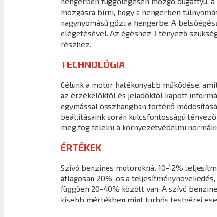
hengerben függőlegesen mozgó dugattyú, a ha
mozgásra bírni, hogy a hengerben túlnyomást 
nagynyomású gőzt a hengerbe. A belsőégésű
elégetésével. Az égéshez 3 tényező szüksége
részhez.
TECHNOLÓGIA
Célunk a motor hatékonyabb működése, amit a
az érzékelőktől és jeladóktól kapott infor
egymással összhangban történő módosításáva
beállításaink során kulcsfontosságú tényező
meg fog felelni a környezetvédelmi normákn
ÉRTÉKEK
Szívó benzines motoroknál 10-12% teljesít
átlagosan 20%-os a teljesítménynövekedés, 
függően 20-40% között van. A szívó benzine
kisebb mértékben mint turbós testvérei ese