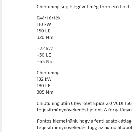
Chiptuning segítségével még több erő hozhat
Gyári érték
110 kW
150 LE
320 Nm
+22 kW
+30 LE
+65 Nm
Chiptuning
132 kW
180 LE
385 Nm
Chiptuning után
Chevrolet Epica 2.0 VCDI 15
teljesítménynövekedést jelent. A forgatón
Fontos kiemelnünk, hogy a fenti adatok átl
teljesítménynövekedés függ az autód állapot