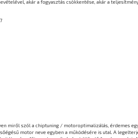
vételével, akár a fogyasztás csökkentése, akár a teljesítmén
7
en miről szól a chiptuning / motoroptimalizálás, érdemes egy 
elsőégésű motor neve egyben a működésére is utal. A legelter