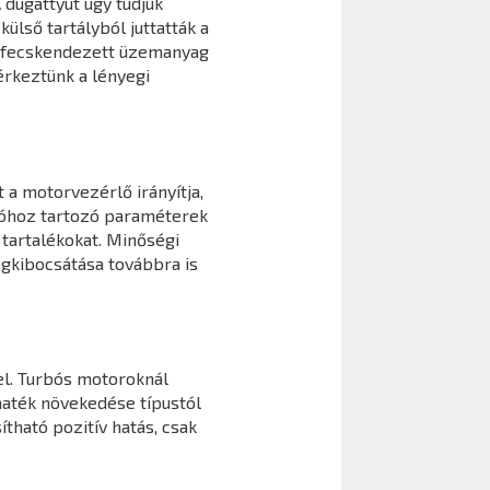
 dugattyút úgy tudjuk
ülső tartályból juttatták a
befecskendezett üzemanyag
érkeztünk a lényegi
 a motorvezérlő irányítja,
cióhoz tartozó paraméterek
tartalékokat. Minőségi
agkibocsátása továbbra is
l. Turbós motoroknál
maték növekedése típustól
ható pozitív hatás, csak