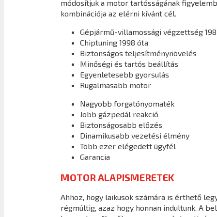
módosítjuk a motor tartósságának figyelembe
kombinációja az elérni kívánt cél.
Gépjármű-villamossági végzettség 198
Chiptuning 1998 óta
Biztonságos teljesítménynövelés
Minőségi és tartós beállítás
Egyenletesebb gyorsulás
Rugalmasabb motor
Nagyobb forgatónyomaték
Jobb gázpedál reakció
Biztonságosabb előzés
Dinamikusabb vezetési élmény
Több ezer elégedett ügyfél
Garancia
MOTOR ALAPISMERETEK
Ahhoz, hogy laikusok számára is érthető legy
régmúltig, azaz hogy honnan indultunk. A b