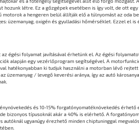
jtókar és a főtengely segítségével állít elő forgó mozgást. A
hozunk létre. Ez a gőzgépek esetében is így volt, de ott egy k
 motorok a hengeren belül állítják elő a túlnyomást az oda 
s: üzemanyag, oxigén és gyulladási hőmérséklet. Ezzel el is 
z égési folyamat javításával érhetünk el. Az égési folyamatot
mációk alapján egy vezérlőprogram segítségével. A motorfunk
l hatékonyabban ki tudjuk használni a motorban lévő rejtett 
 az üzemanyag / levegő keverési aránya, így az autó károsany
ak.
ménynövekedés és 10-15% forgatónyomatéknövekedés érhető e
de bizonyos típusoknál akár a 40% is elérhető. A forgatónyo
s autóknál ugyanúgy érezhető minden chiptuninggal megvalósít
tében.