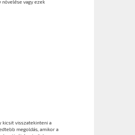
y növelése vagy ezek
kicsit visszatekinteni a
jedtebb megoldás, amikor a