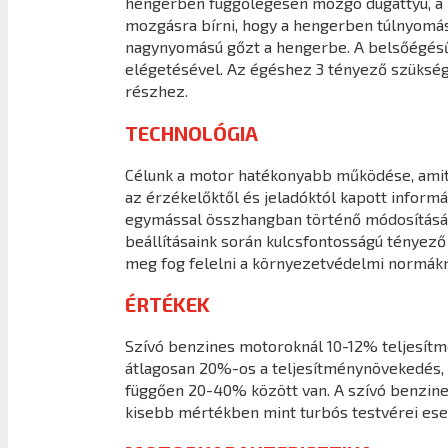
hengerben függőlegesen mozgó dugattyú, a ha
mozgásra bírni, hogy a hengerben túlnyomást 
nagynyomású gőzt a hengerbe. A belsőégésű
elégetésével. Az égéshez 3 tényező szüksége
részhez.
TECHNOLÓGIA
Célunk a motor hatékonyabb működése, amit a
az érzékelőktől és jeladóktól kapott infor
egymással összhangban történő módosításáva
beállításaink során kulcsfontosságú tényező
meg fog felelni a környezetvédelmi normákn
ÉRTÉKEK
Szívó benzines motoroknál 10-12% teljesít
átlagosan 20%-os a teljesítménynövekedés, 
függően 20-40% között van. A szívó benzine
kisebb mértékben mint turbós testvérei ese