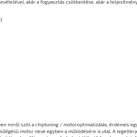
vételével, akár a fogyasztás csökkentése, akár a teljesítmén
7
en miről szól a chiptuning / motoroptimalizálás, érdemes egy 
elsőégésű motor neve egyben a működésére is utal. A legelter