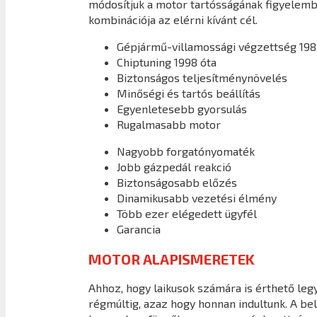
módosítjuk a motor tartósságának figyelembe
kombinációja az elérni kívánt cél.
Gépjármű-villamossági végzettség 198
Chiptuning 1998 óta
Biztonságos teljesítménynövelés
Minőségi és tartós beállítás
Egyenletesebb gyorsulás
Rugalmasabb motor
Nagyobb forgatónyomaték
Jobb gázpedál reakció
Biztonságosabb előzés
Dinamikusabb vezetési élmény
Több ezer elégedett ügyfél
Garancia
MOTOR ALAPISMERETEK
Ahhoz, hogy laikusok számára is érthető legy
régmúltig, azaz hogy honnan indultunk. A b