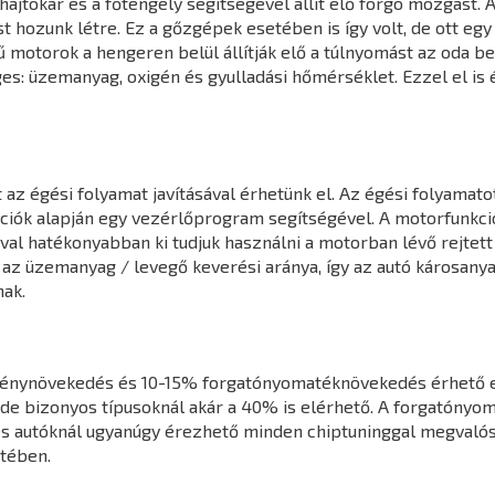
jtókar és a főtengely segítségével állít elő forgó mozgást. A
hozunk létre. Ez a gőzgépek esetében is így volt, de ott egy k
 motorok a hengeren belül állítják elő a túlnyomást az oda 
s: üzemanyag, oxigén és gyulladási hőmérséklet. Ezzel el is 
z égési folyamat javításával érhetünk el. Az égési folyamatot
mációk alapján egy vezérlőprogram segítségével. A motorfunk
l hatékonyabban ki tudjuk használni a motorban lévő rejtett 
 az üzemanyag / levegő keverési aránya, így az autó károsany
ak.
ménynövekedés és 10-15% forgatónyomatéknövekedés érhető e
de bizonyos típusoknál akár a 40% is elérhető. A forgatónyo
s autóknál ugyanúgy érezhető minden chiptuninggal megvalósít
tében.