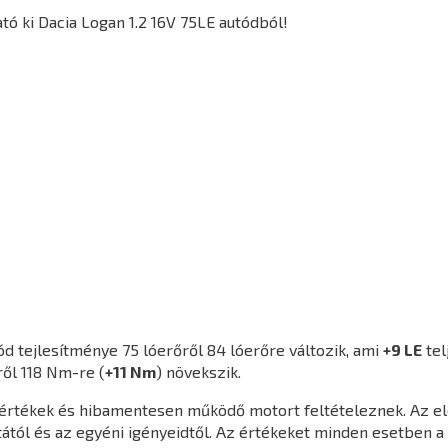
ó ki Dacia Logan 1.2 16V 75LE autódból!
d tejlesítménye 75 lóerőről 84 lóerőre változik, ami
+9 LE
tel
ől 118 Nm-re (
+11 Nm
) növekszik.
agértékek és hibamentesen működő motort feltételeznek. Az e
ától és az egyéni igényeidtől. Az értékeket minden esetben a