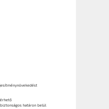
jesítménynövekedést
lérhető
 biztonságos határon belül