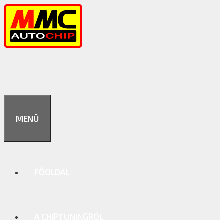
Kilépés
a
tartalomba
MENÜ
FŐOLDAL
A CHIPTUNINGRÓL