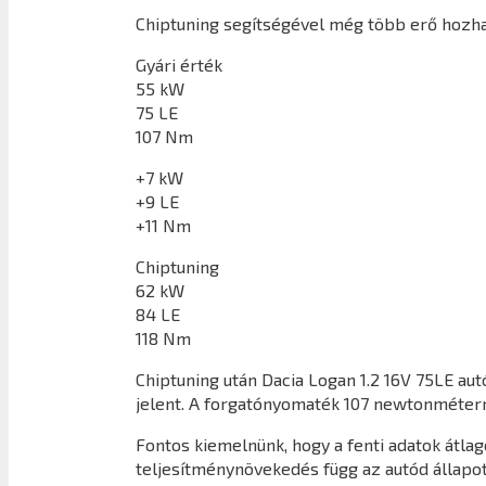
Chiptuning segítségével még több erő hozhat
Gyári érték
55 kW
75 LE
107 Nm
+7 kW
+9 LE
+11 Nm
Chiptuning
62 kW
84 LE
118 Nm
Chiptuning után
Dacia Logan 1.2 16V 75LE
autó
jelent. A forgatónyomaték 107 newtonméterr
Fontos kiemelnünk, hogy a fenti adatok átl
teljesítménynövekedés függ az autód állapot