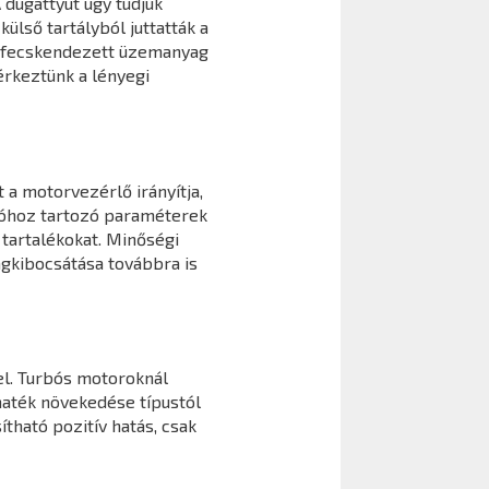
 dugattyút úgy tudjuk
ülső tartályból juttatták a
befecskendezett üzemanyag
érkeztünk a lényegi
 a motorvezérlő irányítja,
cióhoz tartozó paraméterek
tartalékokat. Minőségi
agkibocsátása továbbra is
l. Turbós motoroknál
maték növekedése típustól
ható pozitív hatás, csak