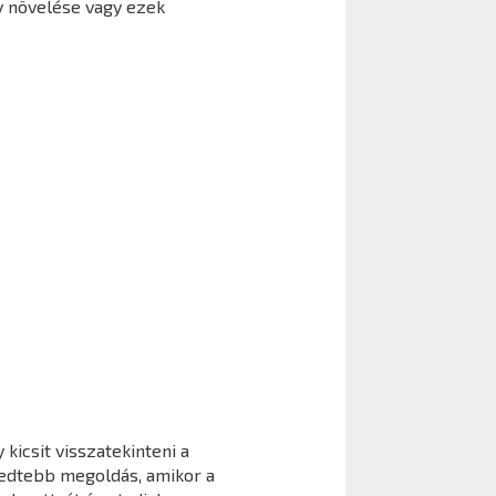
y növelése vagy ezek
kicsit visszatekinteni a
jedtebb megoldás, amikor a