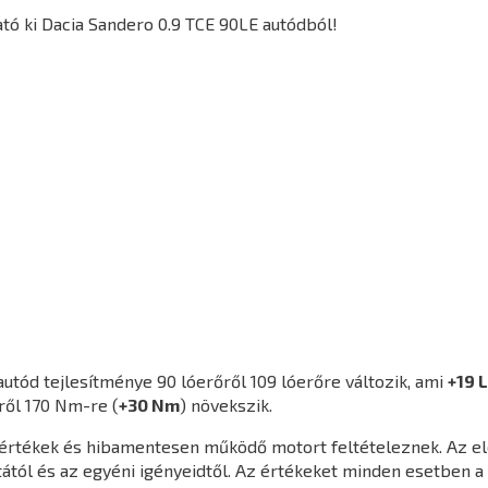
tó ki Dacia Sandero 0.9 TCE 90LE autódból!
utód tejlesítménye 90 lóerőről 109 lóerőre változik, ami
+19 
ről 170 Nm-re (
+30 Nm
) növekszik.
agértékek és hibamentesen működő motort feltételeznek. Az e
ától és az egyéni igényeidtől. Az értékeket minden esetben a