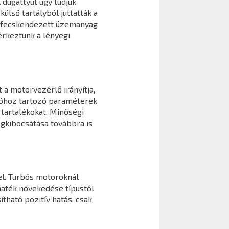
 dugattyút úgy tudjuk
ülső tartályból juttatták a
befecskendezett üzemanyag
érkeztünk a lényegi
 a motorvezérlő irányítja,
cióhoz tartozó paraméterek
tartalékokat. Minőségi
agkibocsátása továbbra is
l. Turbós motoroknál
maték növekedése típustól
ható pozitív hatás, csak