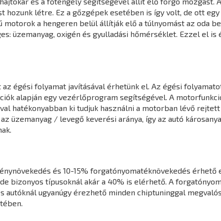
jtókar és a főtengely segítségével állít elő forgó mozgást. A
hozunk létre. Ez a gőzgépek esetében is így volt, de ott egy k
 motorok a hengeren belül állítják elő a túlnyomást az oda 
s: üzemanyag, oxigén és gyulladási hőmérséklet. Ezzel el is 
z égési folyamat javításával érhetünk el. Az égési folyamatot
mációk alapján egy vezérlőprogram segítségével. A motorfunk
l hatékonyabban ki tudjuk használni a motorban lévő rejtett 
 az üzemanyag / levegő keverési aránya, így az autó károsany
ak.
ménynövekedés és 10-15% forgatónyomatéknövekedés érhető e
de bizonyos típusoknál akár a 40% is elérhető. A forgatónyo
s autóknál ugyanúgy érezhető minden chiptuninggal megvalósít
tében.