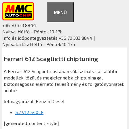
Kilépés
a
MENÜ
tartalomba
+36 70 333 8844
Nyitva: Hétfő - Péntek 10-17h
Info és időpontegyeztetés +36 70 333 8844 |
Nyitvatartás: Hétfő - Péntek 10-17h
Ferrari 612 Scaglietti chiptuning
A Ferrari 612 Scaglietti listában választhatsz az alábbi
modellek közül és megjelennek a chiptuninggal
biztonságosan elérhető teljesítmény és forgatónyomaték
adatok.
Jelmagyarázat:
Benzin
Diesel
5.7 V12 540LE
[generated_content_style]