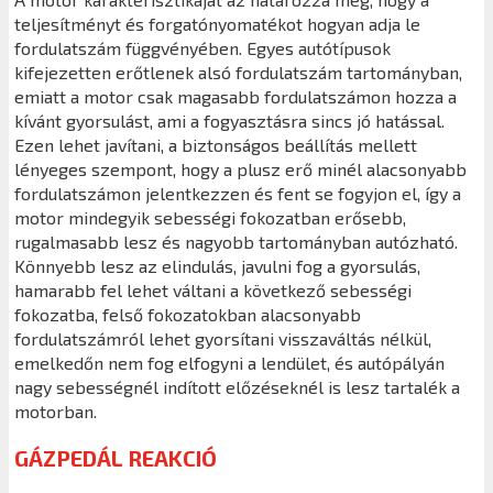
teljesítményt és forgatónyomatékot hogyan adja le
fordulatszám függvényében. Egyes autótípusok
kifejezetten erőtlenek alsó fordulatszám tartományban,
emiatt a motor csak magasabb fordulatszámon hozza a
kívánt gyorsulást, ami a fogyasztásra sincs jó hatással.
Ezen lehet javítani, a biztonságos beállítás mellett
lényeges szempont, hogy a plusz erő minél alacsonyabb
fordulatszámon jelentkezzen és fent se fogyjon el, így a
motor mindegyik sebességi fokozatban erősebb,
rugalmasabb lesz és nagyobb tartományban autózható.
Könnyebb lesz az elindulás, javulni fog a gyorsulás,
hamarabb fel lehet váltani a következő sebességi
fokozatba, felső fokozatokban alacsonyabb
fordulatszámról lehet gyorsítani visszaváltás nélkül,
emelkedőn nem fog elfogyni a lendület, és autópályán
nagy sebességnél indított előzéseknél is lesz tartalék a
motorban.
GÁZPEDÁL REAKCIÓ