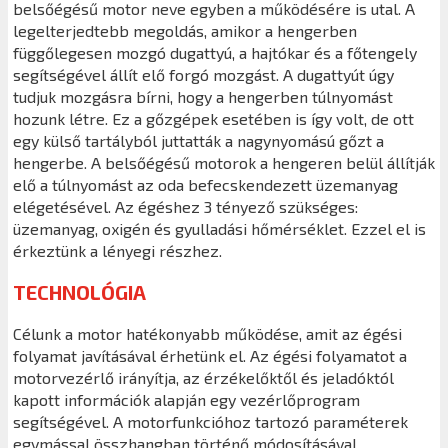
belsőégésű motor neve egyben a működésére is utal. A
legelterjedtebb megoldás, amikor a hengerben
függőlegesen mozgó dugattyú, a hajtókar és a főtengely
segítségével állít elő forgó mozgást. A dugattyút úgy
tudjuk mozgásra bírni, hogy a hengerben túlnyomást
hozunk létre. Ez a gőzgépek esetében is így volt, de ott
egy külső tartályból juttatták a nagynyomású gőzt a
hengerbe. A belsőégésű motorok a hengeren belül állítják
elő a túlnyomást az oda befecskendezett üzemanyag
elégetésével. Az égéshez 3 tényező szükséges:
üzemanyag, oxigén és gyulladási hőmérséklet. Ezzel el is
érkeztünk a lényegi részhez.
TECHNOLÓGIA
Célunk a motor hatékonyabb működése, amit az égési
folyamat javításával érhetünk el. Az égési folyamatot a
motorvezérlő irányítja, az érzékelőktől és jeladóktól
kapott információk alapján egy vezérlőprogram
segítségével. A motorfunkcióhoz tartozó paraméterek
egymással összhangban történő módosításával