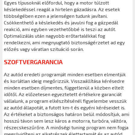
Egyes típusoknál előfordul, hogy a motor túlzott
késlekedéssel reagál a hirtelen gázadásra. Az esetek
többségében ezen a jelenségen tudunk javítani.
Csökkenthető a késlekedés és javulni fog a gázpedál
reakció, ami egyben vezethetőbbé is teszi az autót.
Optimalizálás után nagyobb erőtartalékkal fog
rendelkezni, ami megnyugtató biztonságérzetet ad egy
előzés vagy váratlan szituáció során.
SZOFTVERGARANCIA
Az autód eredeti programját minden esetben elmentjük
és korlátlan ideig megőrizzük. Visszaállítása kérésedre
minden esetben díjmentes, függetlenül a közben eltelt
időtől. Az előzetesen egyeztetett értékekre garanciát
vállalunk, a program elkészítésénél figyelembe vesszük
az autód állapotát, a futott km-t és egyéni kéréseidet is.
Az értékeket a biztonságos határon belül módosítjuk, ami
hosszú távon sem lesz káros a motorra, turbóra, váltóra,
részecskeszűrőre. A minőségi tuning program nem fogja
megrövidíteni az alkatrészek élettartamát és az autód