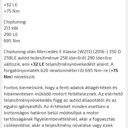
+32 LE
+75 Nm
Chiptuning
213 kW
290 LE
695 Nm
Chiptuning után
Mercedes E Klasse (W213) (2016-) 350 D
258LE
autód tejlesítménye 258 lóerőről 290 lóerőre
változik, ami
+32 LE
teljesítménynövekedést jelent. A
forgatónyomaték 620 newtonméterről 695 Nm-re (
+75
Nm
) növekszik.
Fontos kiemelnünk, hogy a fenti adatok átlagértékek és
hibamentesen működő motort feltételeznek. Az elérhető
teljesítménynövekedés függ az autód állapotától és az
egyéni igényeidtől. Az értékeket minden esetben a
biztonságos határon belül módosítjuk a motor
tartósságának figyelembevételével, akár a fogyasztás
csökkentése, akár a teljesítmény növelése vagy ezek