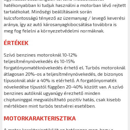
hatékonyabban ki tudjuk használni a motorban lévő rejtett
tartalékokat. Minőségi beállításaink során
kulcsfontosságú tényező az üzemanyag / levegő keverési
aránya, így az autó károsanyagkibocsátása továbbra is
meg fog felelni a környezetvédelmi normáknak.
ÉRTÉKEK
Szívó benzines motoroknál 10-12%
teljesítménynövekedés és 10-15%
forgatónyomatéknövekedés érhető el. Turbós motoroknál
átlagosan 20%-os a teljesítménynövekedés, de bizonyos
típusoknál akár a 40% is elérhető. A forgatónyomaték
növekedése típustól függően 20-40% között van. A szívó
benzines autóknál ugyanúgy érezhető minden
chiptuninggal megvalósítható pozitív hatás, csak kisebb
mértékben mint turbós testvérei esetében.
MOTORKARAKTERISZTIKA
A motor karakterisztikáját az határozza meg, hogy a