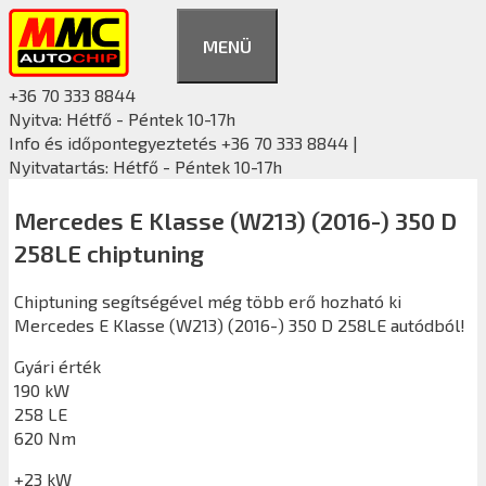
Kilépés
a
MENÜ
tartalomba
+36 70 333 8844
Nyitva: Hétfő - Péntek 10-17h
Info és időpontegyeztetés +36 70 333 8844 |
Nyitvatartás: Hétfő - Péntek 10-17h
Mercedes E Klasse (W213) (2016-) 350 D
258LE chiptuning
Chiptuning segítségével még több erő hozható ki
Mercedes E Klasse (W213) (2016-) 350 D 258LE autódból!
Gyári érték
190 kW
258 LE
620 Nm
+23 kW