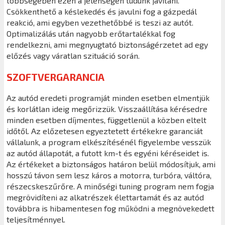
többségében ezen a jelenségen tudunk javítani.
Csökkenthető a késlekedés és javulni fog a gázpedál
reakció, ami egyben vezethetőbbé is teszi az autót.
Optimalizálás után nagyobb erőtartalékkal fog
rendelkezni, ami megnyugtató biztonságérzetet ad egy
előzés vagy váratlan szituáció során.
SZOFTVERGARANCIA
Az autód eredeti programját minden esetben elmentjük
és korlátlan ideig megőrizzük. Visszaállítása kérésedre
minden esetben díjmentes, függetlenül a közben eltelt
időtől. Az előzetesen egyeztetett értékekre garanciát
vállalunk, a program elkészítésénél figyelembe vesszük
az autód állapotát, a futott km-t és egyéni kéréseidet is.
Az értékeket a biztonságos határon belül módosítjuk, ami
hosszú távon sem lesz káros a motorra, turbóra, váltóra,
részecskeszűrőre. A minőségi tuning program nem fogja
megrövidíteni az alkatrészek élettartamát és az autód
továbbra is hibamentesen fog működni a megnövekedett
teljesítménnyel.