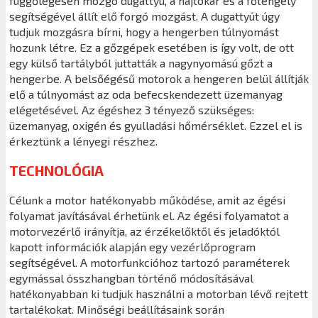
függőlegesen mozgó dugattyú, a hajtókar és a főtengely
segítségével állít elő forgó mozgást. A dugattyút úgy
tudjuk mozgásra bírni, hogy a hengerben túlnyomást
hozunk létre. Ez a gőzgépek esetében is így volt, de ott
egy külső tartályból juttatták a nagynyomású gőzt a
hengerbe. A belsőégésű motorok a hengeren belül állítják
elő a túlnyomást az oda befecskendezett üzemanyag
elégetésével. Az égéshez 3 tényező szükséges:
üzemanyag, oxigén és gyulladási hőmérséklet. Ezzel el is
érkeztünk a lényegi részhez.
TECHNOLÓGIA
Célunk a motor hatékonyabb működése, amit az égési
folyamat javításával érhetünk el. Az égési folyamatot a
motorvezérlő irányítja, az érzékelőktől és jeladóktól
kapott információk alapján egy vezérlőprogram
segítségével. A motorfunkcióhoz tartozó paraméterek
egymással összhangban történő módosításával
hatékonyabban ki tudjuk használni a motorban lévő rejtett
tartalékokat. Minőségi beállításaink során