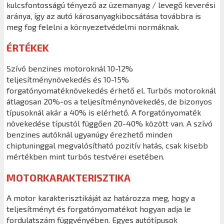
kulcsfontosságú tényező az üzemanyag / levegő keverési
aránya, így az autó károsanyagkibocsátása továbbra is
meg fog felelni a környezetvédelmi normáknak.
ÉRTÉKEK
Szívó benzines motoroknál 10-12%
teljesítménynövekedés és 10-15%
forgatónyomatéknövekedés érhető el. Turbós motoroknál
átlagosan 20%-os a teljesítménynövekedés, de bizonyos
típusoknál akár a 40% is elérhető. A forgatónyomaték
növekedése típustól függően 20-40% között van. A szívó
benzines autóknál ugyanúgy érezhető minden
chiptuninggal megvalósítható pozitív hatás, csak kisebb
mértékben mint turbós testvérei esetében.
MOTORKARAKTERISZTIKA
A motor karakterisztikáját az határozza meg, hogy a
teljesítményt és forgatónyomatékot hogyan adja le
fordulatszám függvényében. Egyes autótípusok