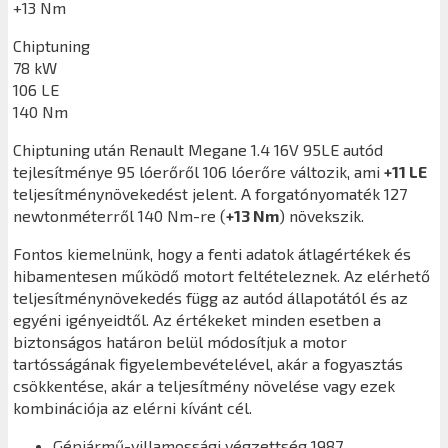
+13 Nm
Chiptuning
78 kW
106 LE
140 Nm
Chiptuning után
Renault Megane 1.4 16V 95LE
autód
tejlesítménye 95 lóerőről 106 lóerőre változik, ami
+11 LE
teljesítménynövekedést jelent. A forgatónyomaték 127
newtonméterről 140 Nm-re (
+13 Nm
) növekszik.
Fontos kiemelnünk, hogy a fenti adatok átlagértékek és
hibamentesen működő motort feltételeznek. Az elérhető
teljesítménynövekedés függ az autód állapotától és az
egyéni igényeidtől. Az értékeket minden esetben a
biztonságos határon belül módosítjuk a motor
tartósságának figyelembevételével, akár a fogyasztás
csökkentése, akár a teljesítmény növelése vagy ezek
kombinációja az elérni kívánt cél.
Gépjármű-villamossági végzettség 1987