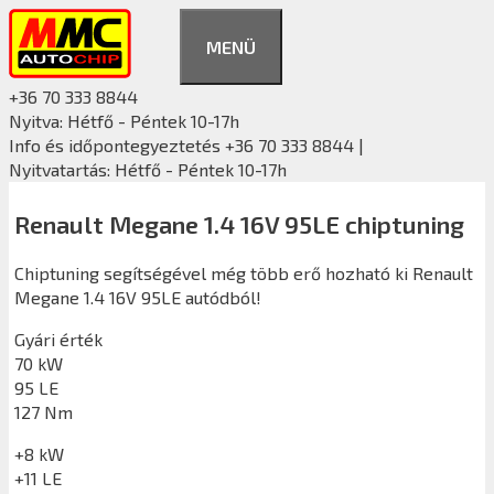
Kilépés
a
MENÜ
tartalomba
+36 70 333 8844
Nyitva: Hétfő - Péntek 10-17h
Info és időpontegyeztetés +36 70 333 8844 |
Nyitvatartás: Hétfő - Péntek 10-17h
Renault Megane 1.4 16V 95LE chiptuning
Chiptuning segítségével még több erő hozható ki Renault
Megane 1.4 16V 95LE autódból!
Gyári érték
70 kW
95 LE
127 Nm
+8 kW
+11 LE