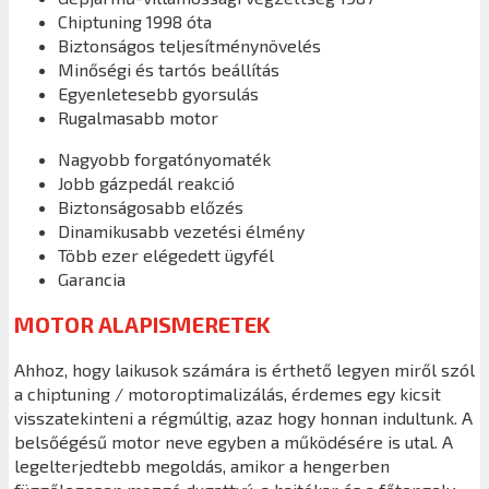
Chiptuning 1998 óta
Biztonságos teljesítménynövelés
Minőségi és tartós beállítás
Egyenletesebb gyorsulás
Rugalmasabb motor
Nagyobb forgatónyomaték
Jobb gázpedál reakció
Biztonságosabb előzés
Dinamikusabb vezetési élmény
Több ezer elégedett ügyfél
Garancia
MOTOR ALAPISMERETEK
Ahhoz, hogy laikusok számára is érthető legyen miről szól
a chiptuning / motoroptimalizálás, érdemes egy kicsit
visszatekinteni a régmúltig, azaz hogy honnan indultunk. A
belsőégésű motor neve egyben a működésére is utal. A
legelterjedtebb megoldás, amikor a hengerben