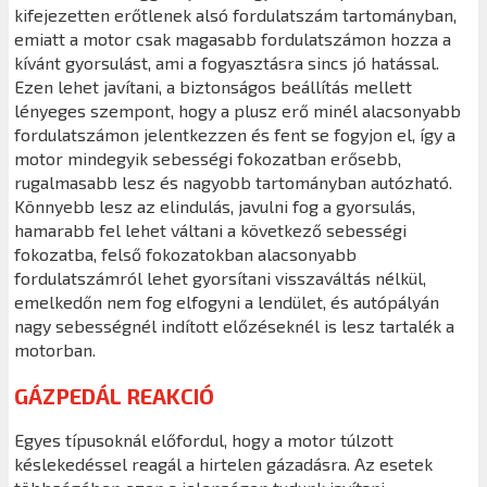
kifejezetten erőtlenek alsó fordulatszám tartományban,
emiatt a motor csak magasabb fordulatszámon hozza a
kívánt gyorsulást, ami a fogyasztásra sincs jó hatással.
Ezen lehet javítani, a biztonságos beállítás mellett
lényeges szempont, hogy a plusz erő minél alacsonyabb
fordulatszámon jelentkezzen és fent se fogyjon el, így a
motor mindegyik sebességi fokozatban erősebb,
rugalmasabb lesz és nagyobb tartományban autózható.
Könnyebb lesz az elindulás, javulni fog a gyorsulás,
hamarabb fel lehet váltani a következő sebességi
fokozatba, felső fokozatokban alacsonyabb
fordulatszámról lehet gyorsítani visszaváltás nélkül,
emelkedőn nem fog elfogyni a lendület, és autópályán
nagy sebességnél indított előzéseknél is lesz tartalék a
motorban.
GÁZPEDÁL REAKCIÓ
Egyes típusoknál előfordul, hogy a motor túlzott
késlekedéssel reagál a hirtelen gázadásra. Az esetek