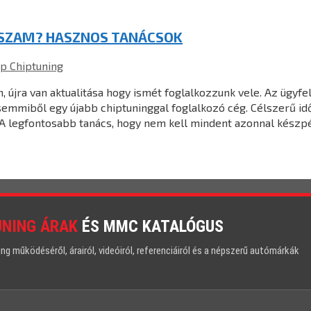
SSZAM? HASZNOS TANÁCSOK
p Chiptuning
 újra van aktualitása hogy ismét foglalkozzunk vele. Az ügyfe
semmiből egy újabb chiptuninggal foglalkozó cég. Célszerű idő
. A legfontosabb tanács, hogy nem kell mindent azonnal készp
UNING ÁRAK
ÉS MMC KATALÓGUS
 működéséről, árairól, videóiról, referenciáiról és a népszerű autómárkák