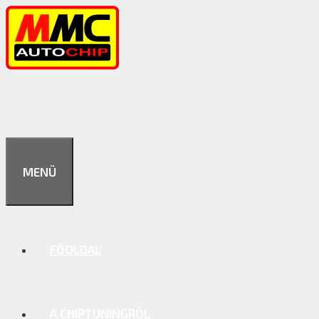
Kilépés
a
tartalomba
MENÜ
FŐOLDAL
A CHIPTUNINGRÓL