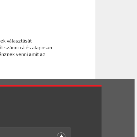
lek választását
t szánni rá és alaposan
énznek venni amit az
+