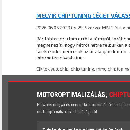
MELYIK CHIPTUNING CÉGET VÁLA
2026.06.05.
2020.04.29.
Szerző:
MMC Autochi
Bár többször írtam erről a témáról korábban,
megnehezíti, hogy hétről hétre felbukkan a 
tájékozódni, nem csak az ár alapján dönteni
interneten olvashatunk.
Kategória
Címkék
Cikkek
autochip
,
chip tuning
,
mmc chiptuning
MOTOROPTIMALIZÁLÁS,
CHIPT
Hasznos magyar és nemzetközi információk a chiptuning
motoroptimalizálási lehetőségeiről.
Chiptuning, motoroptimalizálás és árak